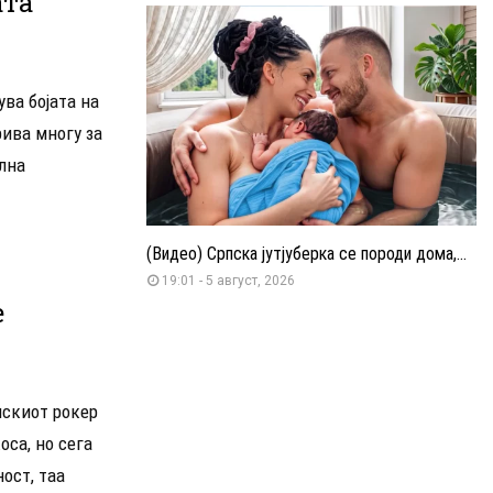
ата
ва бојата на
рива многу за
лна
(Видео) Српска јутјуберка се породи дома,...
и
19:01 - 5 август, 2026
е
нскиот рокер
оса, но сега
ост, таа