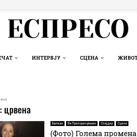
ЕЧАТ
ИНТЕРВЈУ
СЦЕНА
ЖИВОТ
вена
: црвена
Балкан
Ви Препорачуваме
Слајдер
Сцена
(Фото) Голема промена