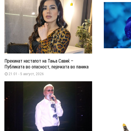
Прекинат настапот на Тања Савиќ –
Публиката во опасност, пејачката во паника
21:01 - 5 август, 2026