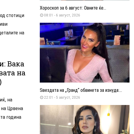
Хороскоп за 6 август: Овните ќе...
 од стотици
08:01 - 6 август, 2026
ливи
деталите на
и: Вака
вата на
)
Ѕвездата на „Гранд“ обвинета за изнуда:...
22:01 - 5 август, 2026
иќ, на
 на Црвена
ата година