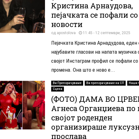
Кристина Арнаудова,
пејачката се пофали со
новости
од
apostolova
11:45 - 12 септември, 2025
Пејачката Кристина Арнадудова, еден 
најубавите гласови на напата музичка 
својот Инстаграм профил се пофали со
промена. Она што е ново е...
Ви Препорачуваме
Ви препорачуваме на СП
Наши 
Сцена
(ФОТО) ДАМА ВО ЦРВЕ
Агнеса Органџиева по
својот роденден
организираше луксуз
прослава