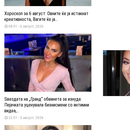
Хороскоп за 6 август: Овните ќе ја истакнат
креативноста, Вагите ќе ја...
08:01 - 6 август, 2026
Ѕвездата на „Гранд“ обвинета за изнуда:
Пејачката уценувала бизнисмени со интимни
видеа,...
22:01 - 5 август, 2026