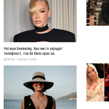
Наташа Беквалац: Ако ми го украдат
телефонот, тоа би било крах на...
09:00 - 6 август, 2026