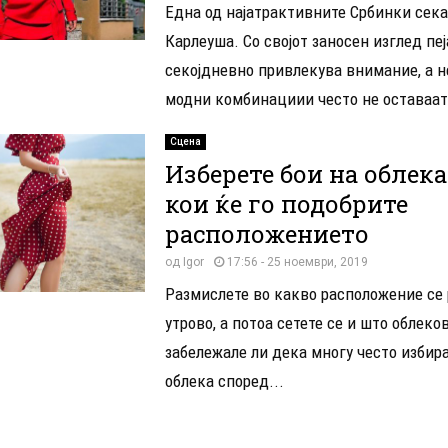
Една од најатрактивните Србинки сека
Карлеуша. Со својот заносен изглед пе
секојдневно привлекува внимание, а н
модни комбинациии често не оставаат 
Сцена
Изберете бои на облека
кои ќе го подобрите
расположението
од
Igor
17:56 - 25 ноември, 2019
Размислете во какво расположение се
утрово, а потоа сетете се и што облеков
забележале ли дека многу често избира
облека според...