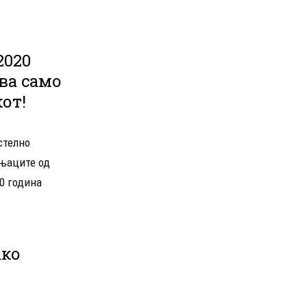
2020
ва само
от!
астелно
чњаците од
20 година
ако