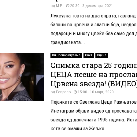
од
М.Р.
20:30 - 3 декември, 2021
Луксузна торта на два спрата, гарланд
балони во црвена и златни боја, неодо
подароци и многу цвеќе беа само дел 
грандиозната...
Ви Препорачуваме
Свет
Сцена
Снимка стара 25 годин
ЦЕЦА пееше на просла
Црвена ѕвезда! (ВИДЕО
од
Еспресо
15:00 - 10 март, 2020
Пејачката се Светлана Цеца Ражњатов
Инстаграм објави видео од прославата
ѕвезда од далечната 1995 година. Ист
кога се омажи за Жељко...