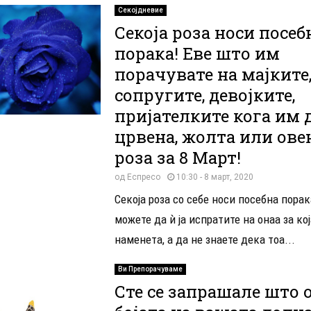
Секојдневие
Секоја роза носи посеб
порака! Еве што им
порачувате на мајките
сопругите, девојките,
пријателките кога им 
црвена, жолта или ове
роза за 8 Март!
од
Еспресо
10:30 - 8 март, 2020
Секоја роза со себе носи посебна порака
можете да ѝ ја испратите на онаа за кој
наменета, а да не знаете дека тоа...
Ви Препорачуваме
Сте се запрашале што 