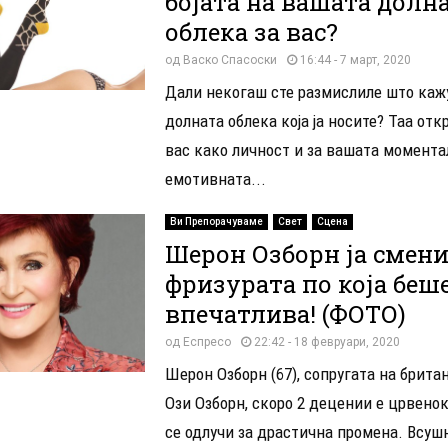
бојата на вашата долн
облека за вас?
од
Васко Спасоски
16:44 - 7 март, 2020
Дали некогаш сте размислиле што кажу
долната облека која ја носите? Таа отк
вас како личност и за вашата момента
емотивната...
Ви Препорачуваме
Свет
Сцена
Шерон Озборн ја смен
фризурата по која беш
впечатлива! (ФОТО)
од
Еспресо
22:42 - 18 февруари, 2020
Шерон Озборн (67), сопругата на брита
Ози Озборн, скоро 2 децении е црвенок
се одлучи за драстична промена. Всушн