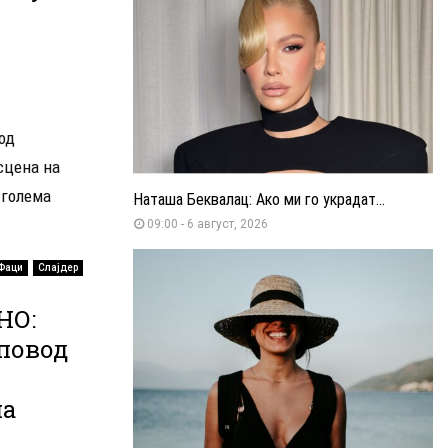
од
сцена на
 голема
Наташа Беквалац: Ако ми го украдат...
09:00 - 6 август, 2026
Фаци
Слајдер
НО:
 повод
на