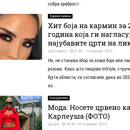
собра храброст...
Здрави навики
Хит боја на кармин за 
година која ги нагласу
најубавите црти на лик
од
Еспресо
21:00 - 15 јануари, 2020
Не, не станува збор за кожа боја или п
розова. Како што пишува InStyle, стру
бјути областа, се согласиле дека во 20
ќе...
Секојдневие
Мода: Носете црвено к
Карлеуша (ФОТО)
од
Igor
18:49 - 25 ноември, 2019