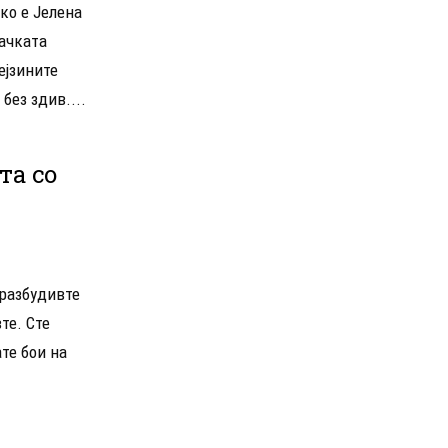
ко е Јелена
јачката
ејзините
без здив....
та со
 разбудивте
те. Сте
те бои на