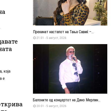
на
,
Прекинат настапот на Тања Савиќ –...
21:01 - 5 август, 2026
давате
ната
, која
а е
Балоните од концертот на Дино Мерлин...
открива
20:01 - 5 август, 2026