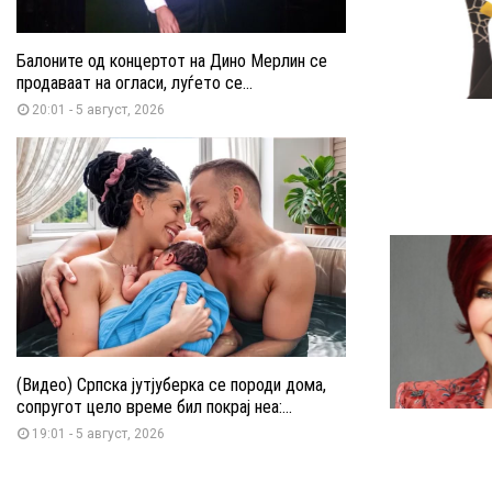
Балоните од концертот на Дино Мерлин се
продаваат на огласи, луѓето се...
20:01 - 5 август, 2026
(Видео) Српска јутјуберка се породи дома,
сопругот цело време бил покрај неа:...
19:01 - 5 август, 2026