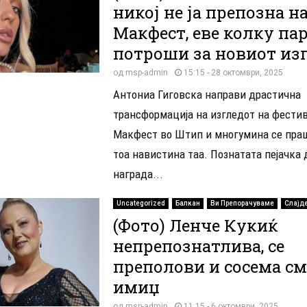
никој не ја препозна н
Макфест, еве колку па
потроши за новиот из
од
msp-admin
15:15 - 28 октомври, 2025
Антониа Гиговска направи драстична
трансформација на изгледот на фести
Макфест во Штип и многумина се праш
тоа навистина таа. Познатата пејачка 
награда...
Uncategorized
Балкан
Ви Препорачуваме
Слајд
(Фото) Ленче Кукиќ
непрепознатлива, се
преполови и сосема с
имиџ
од
msp-admin
11:15 - 6 октомври, 2025