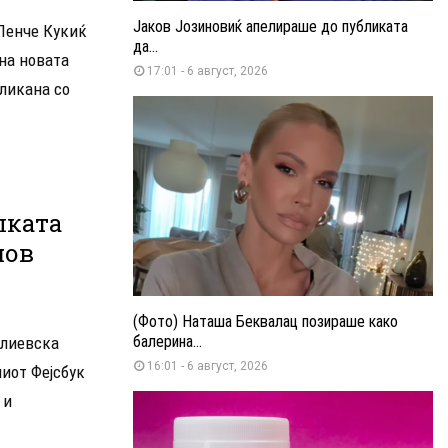
Јаков Јозиновиќ апелираше до публиката
 Ленче Кукиќ
да...
 на новата
17:01 - 6 август, 2026
сликана со
лката
нов
(Фото) Наташа Беквалац позираше како
балерина...
Илиевска
16:01 - 6 август, 2026
ниот Фејсбук
 и