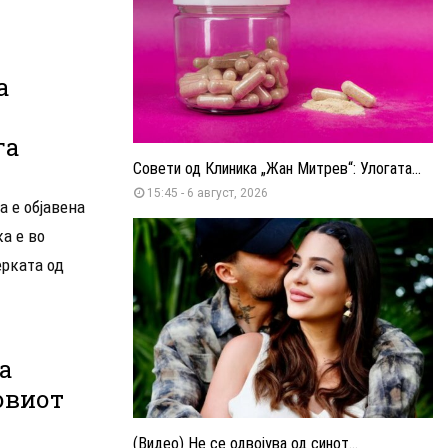
а
га
Совети од Клиника „Жан Митрев“: Улогата...
15:45 - 6 август, 2026
а е објавена
а е во
ерката од
а
овиот
(Видео) Не се одвојува од синот...