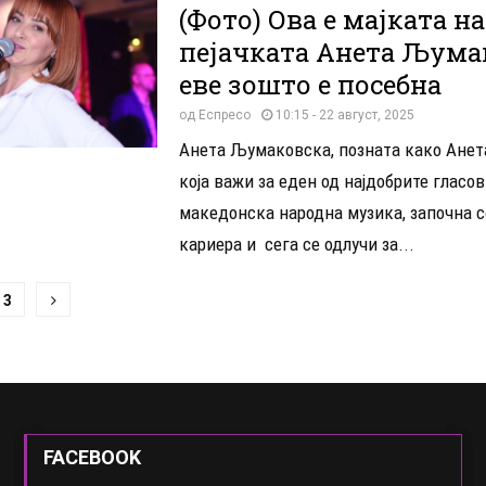
(Фото) Ова е мајката на
пејачката Анета Љума
еве зошто е посебна
од
Еспресо
10:15 - 22 август, 2025
Анета Љумаковска, позната како Анет
која важи за еден од најдобрите гласов
македонска народна музика, започна 
кариера и сега се одлучи за...
ација
3
и
FACEBOOK