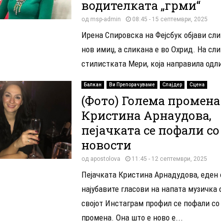
водителката „грми“
од
msp-admin
08:45 - 15 септември, 2025
Ирена Спировска на Фејсбук објави сли
нов имиџ, а сликана е во Охрид. На сли
стилистката Мери, која направила одли
Балкан
Ви Препорачуваме
Слајдер
Сцена
(Фото) Голема промена
Кристина Арнаудова,
пејачката се пофали со
новости
од
apostolova
11:45 - 12 септември, 2025
Пејачката Кристина Арнадудова, еден 
најубавите гласови на напата музичка 
својот Инстаграм профил се пофали со
промена. Она што е ново е...