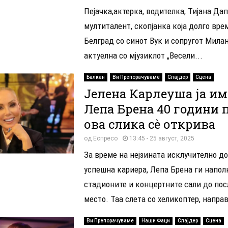
Пејачка,актерка, водителка, Тијана Да
мултиталент, скопјанка која долго вре
Белград со синот Вук и сопругот Милан
актуелна со мјузиклот „Весели...
Балкан
Ви Препорачуваме
Слајдер
Сцена
Јелена Карлеуша ја и
Лепа Брена 40 години п
ова слика сѐ открива
од
Еспресо
13:45 - 25 август, 2025
За време на нејзината исклучително до
успешна кариера, Лепа Брена ги напол
стадионите и концертните сали до по
место. Таа слета со хеликоптер, направ
Ви Препорачуваме
Наши Фаци
Слајдер
Сцена