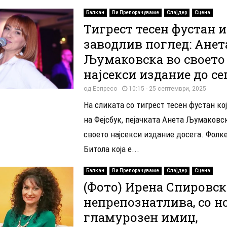
Балкан
Ви Препорачуваме
Слајдер
Сцена
Тигрест тесен фустан и
заводлив поглед: Анет
Љумаковска во своето
најсекси издание до се
од
Еспресо
10:15 - 25 септември, 2025
На сликата со тигрест тесен фустан кој
на Фејсбук, пејачката Анета Љумаковск
своето најсекси издание досега. Фолк
Битола која е...
Балкан
Ви Препорачуваме
Слајдер
Сцена
(Фото) Ирена Спировск
непрепознатлива, со н
гламурозен имиџ,