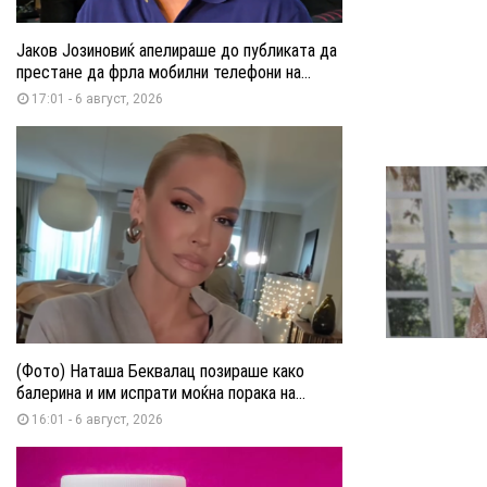
Јаков Јозиновиќ апелираше до публиката да
престане да фрла мобилни телефони на...
17:01 - 6 август, 2026
(Фото) Наташа Беквалац позираше како
балерина и им испрати моќна порака на...
16:01 - 6 август, 2026