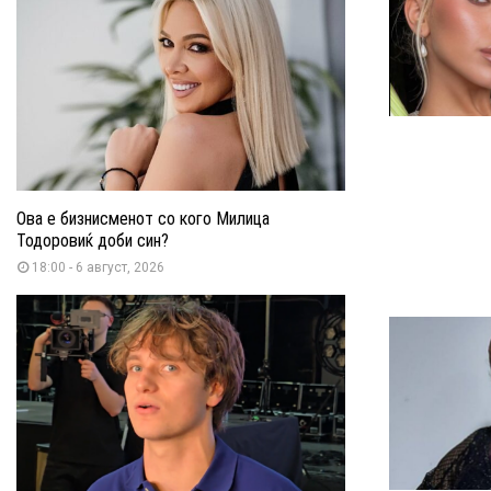
Ова е бизнисменот со кого Милица
Тодоровиќ доби син?
18:00 - 6 август, 2026