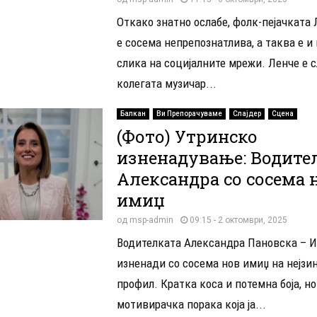
Откако знатно ослабе, фолк-пејачката
е сосема непрепознатлива, а таква е и
слика на социјалните мрежи. Ленче е 
колегата музичар...
Балкан
Ви Препорачуваме
Слајдер
Сцена
(Фото) Утринско
изненадување: Водите
Александра со сосема 
имиџ
од
msp-admin
09:15 - 2 октомври, 2025
Водителката Александра Пановска – 
изненади со сосема нов имиџ на нејзи
профил. Кратка коса и потемна боја, но
мотивирачка порака која ја...