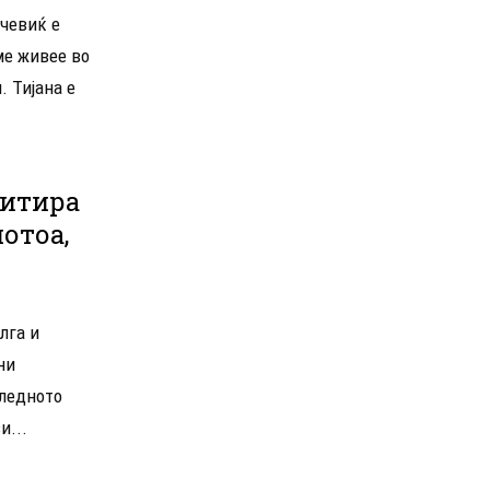
пчевиќ е
ме живее во
. Тијана е
митира
отоа,
лга и
ни
следното
и...