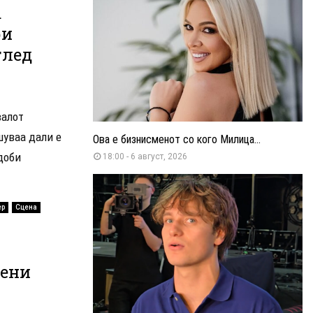
а
ри
глед
валот
уваа дали е
Ова е бизнисменот со кого Милица...
доби
18:00 - 6 август, 2026
ер
Сцена
мени