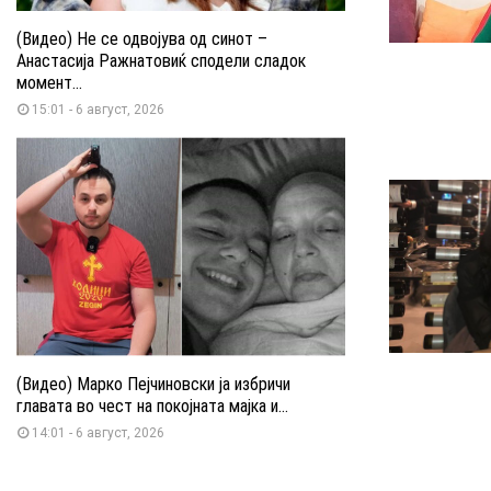
(Видео) Не се одвојува од синот –
Анастасија Ражнатовиќ сподели сладок
момент...
15:01 - 6 август, 2026
(Видео) Марко Пејчиновски ја избричи
главата во чест на покојната мајка и...
14:01 - 6 август, 2026