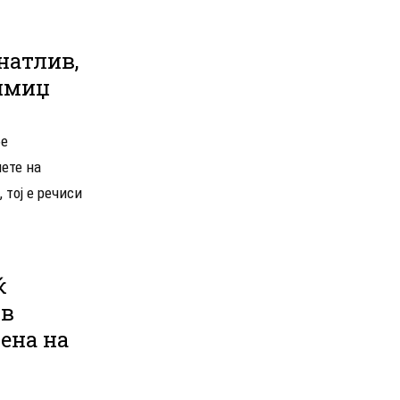
натлив,
 имиџ
бе
ете на
 тој е речиси
ќ
ов
ена на