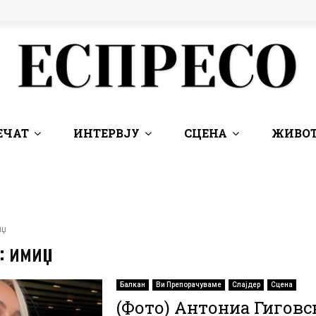
ЕЧАТ
ИНТЕРВЈУ
СЦЕНА
ЖИВОТ
иџ
: имиџ
Балкан
Ви Препорачуваме
Слајдер
Сцена
(Фото) Антониа Гиговс