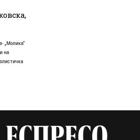
ковска,
а- „Молика“
и на
солистичка