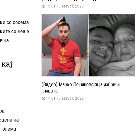
15:01 - 6 август, 2026
ки со сосема
ките со неа е
чна...
 кај
(Видео) Марко Пејчиновски ја избричи
главата...
14:01 - 6 август, 2026
од
сцена на
 голема