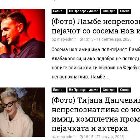
Балкан
Ви Препорачуваме
Слајдер
Сцена
(Фото) Ламбе непрепоз
пејачот со сосема нов
од
msp-admin
13:15 - 11 септември, 2025
Сосема нов имиџ има поп-пејачот Лам
Алабаковски, и ако подобро не погледн
новите слики кои ги објавил на Фејсбук,
непрепознатлив. Ламбе...
Балкан
Ви Препорачуваме
Слајдер
Сцена
(Фото) Тијана Дапчеви
непрепознатлива со н
имиџ, комплетна пром
пејачката и актерка
од
msp-admin
10:15 - 27 август, 2025