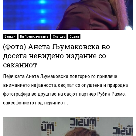
Балкан
Ви Препорачуваме
Слајдер
Сцена
(Фото) Анета Љумаковска во
досега невидено издание со
саканиот
Пејачката Анета Љумаковска повторно го привлече
вниманието на јавноста, овојпат со опуштена и природна
фотографија во друштво на својот партнер Рубин Размо,
саксофонистот од нејзиниот...