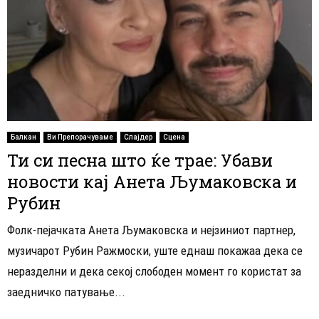
Балкан
Ви Препорачуваме
Слајдер
Сцена
Ти си песна што ќе трае: Убави
новости кај Анета Љумаковска и
Рубин
​Фолк-пејачката Анета Љумаковска и нејзиниот партнер,
музичарот Рубин Ражмоски, уште еднаш покажаа дека се
неразделни и дека секој слободен момент го користат за
заедничко патување...