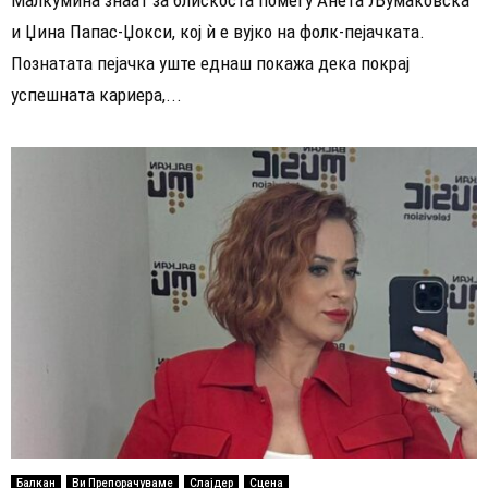
Малкумина знаат за блискоста помеѓу Анета Љумаковска
и Џина Папас-Џокси, кој ѝ е вујко на фолк-пејачката.
Познатата пејачка уште еднаш покажа дека покрај
успешната кариера,...
Балкан
Ви Препорачуваме
Слајдер
Сцена