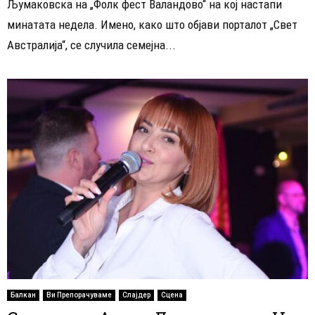
Љумаковска на „Фолк фест Валандово“ на кој настапи
минатата недела. Имено, како што објави порталот „Свет
Австралија“, се случила семејна...
Балкан
Ви Препорачуваме
Слајдер
Сцена