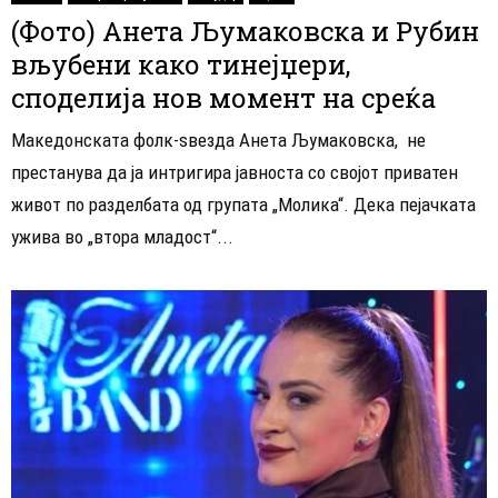
(Фото) Анета Љумаковска и Рубин
вљубени како тинејџери,
споделија нов момент на среќа
Македонската фолк-ѕвезда Анета Љумаковска, не
престанува да ја интригира јавноста со својот приватен
живот по разделбата од групата „Молика“. Дека пејачката
ужива во „втора младост“...