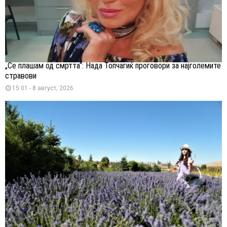
„Се плашам од смртта“: Нада Топчагиќ проговори за најголемите
стравови
15:01 - 8 август, 2026