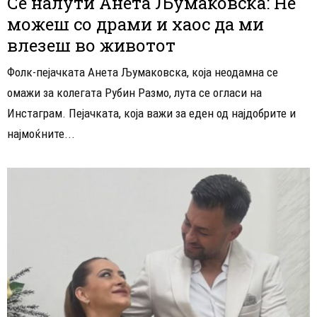
Се налути Анета Љумаковска: Не
можеш со драми и хаос да ми
влезеш во животот
Фолк-пејачката Анета Љумаковска, која неодамна се
омажи за колегата Рубин Размо, лута се огласи на
Инстаграм. Пејачката, која важи за еден од најдобрите и
најмоќните...