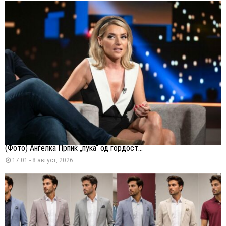
(Фото) Анѓелка Прпиќ „пука“ од гордост...
17:01 - 8 август, 2026