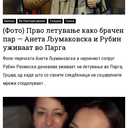
Балкан
Ви Препорачуваме
Слајдер
Сцена
(Фото) Прво летување како брачен
пар — Анета Љумаковска и Рубин
уживаат во Парга
Фолк-пејачката Анета Љумаковска и нејзиниот сопруг
Рубин Размоски деновиве уживаат на летување во Парга,
Грција, од каде што со своите следбеници на социјалните
мрежи споделуваат...