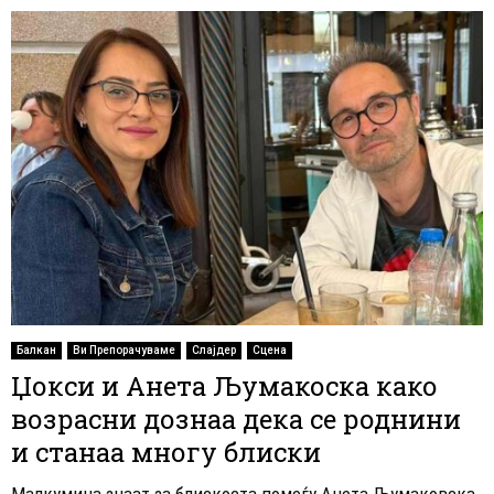
Балкан
Ви Препорачуваме
Слајдер
Сцена
Џокси и Анета Љумакоска како
возрасни дознаа дека се роднини
и станаа многу блиски