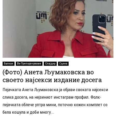
Балкан
Ви Препорачуваме
Слајдер
Сцена
(Фото) Анета Љумаковска во
своето најсекси издание досега
Пејачката Анета Љумаковска ја објави своката најсекси
слика досега, на нејзиниот инстаграм-профил. Фолк-
пејачката облече ултра мини, поточно кожен комплет со
бела кошула и доби многу...