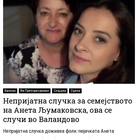
Балкан
Ви Препорачуваме
Слајдер
Сцена
Непријатна случка за семејството
на Анета Љумаковска, ова се
случи во Валандово
Непријатна случка доживеа фолк-пејачката Анета