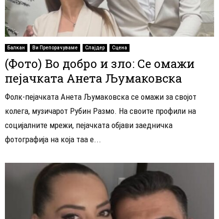
Балкан
Ви Препорачуваме
Слајдер
Сцена
(Фото) Во добро и зло: Се омажи
пејачката Анета Љумаковска
Фолк-пејачката Анета Љумаковска се омажи за својот
колега, музичарот Рубин Размо. На своите профили на
социјалните мрежи, пејачката објави заедничка
фотографија на која таа е...