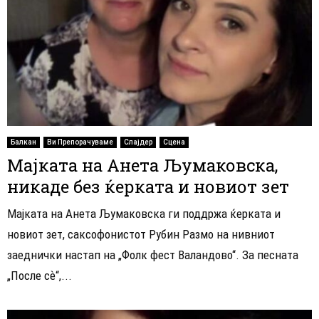
Балкан
Ви Препорачуваме
Слајдер
Сцена
Мајката на Анета Љумаковска,
никаде без ќерката и новиот зет
Мајката на Анета Љумаковска ги поддржа ќерката и
новиот зет, саксофонистот Рубин Размо на нивниот
заеднички настап на „Фолк фест Валандово“. За песната
„После сѐ“,...