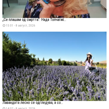
„Се плашам од смртта“: Нада Топчагиќ...
15:01 - 8 август, 2026
Лавандата лесно се одгледува, а со...
14:02 - 8 август, 2026