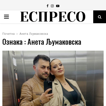
Facebook
Instagram
Youtube
PRIMARY
MENU
Почетна
Анета Љумаковска
Ознака : Анета Љумаковска