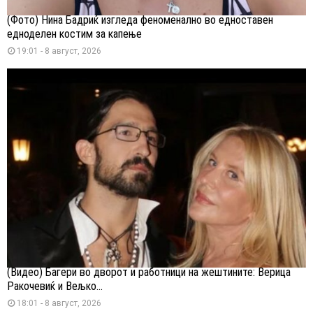
(Фото) Нина Бадриќ изгледа феноменално во едноставен
едноделен костим за капење
19:01 - 8 август, 2026
(Видео) Багери во дворот и работници на жештините: Верица
Ракочевиќ и Вељко...
18:01 - 8 август, 2026