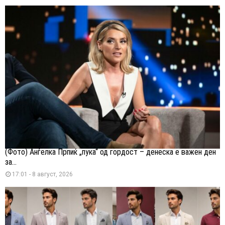
(Фото) Анѓелка Прпиќ „пука“ од гордост – денеска е важен ден
за...
17:01 - 8 август, 2026