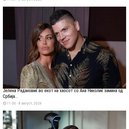
Јелена Радановиќ во екот на хаосот со Ана Николиќ замина од
Србија...
11:00 - 8 август, 2026