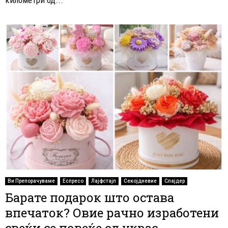
Ви Препорачуваме
Еспресо
Лајфстајл
Секојдневие
Слајдер
Барате подарок што остава
впечаток? Овие рачно изработени
свеќи се повеќе од украс