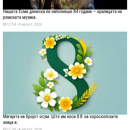
Нашата Есма денеска ќе наполнеше 84 години — кралицата на
ромската музика...
12:54 - 8 август, 2026
Магијата на бројот осум: Што им носи 8.8. на хороскопските
знаци и...
11:59 - 8 август, 2026