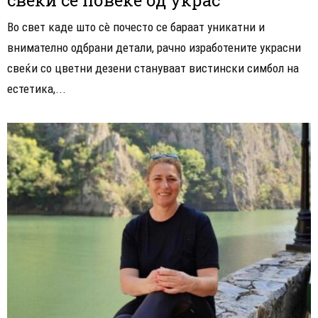
Во свет каде што сè почесто се бараат уникатни и
внимателно одбрани детали, рачно изработените украсни
свеќи со цветни дезени стануваат вистински симбол на
естетика,...