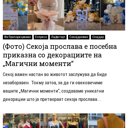
Ви Препорачуваме
Еспресо
Лајфстајл
Секојдневие
Слајдер
(Фото) Секоја прослава е посебна
приказна со декорациите на
„Магични моменти“
Секој важен настан во животот заслужува да биде
незаборавен. Токму затоа, за да ги овековечиме
вашите „Магични моменти“, создаваме уникатни
декорации што ја претвораат секоја прослава...