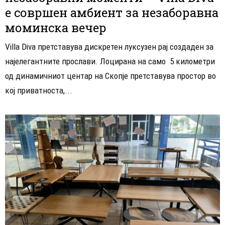
е совршен амбиент за незаборавна
моминска вечер
Villa Diva претставува дискретен луксузен рај создаден за
најелегантните прослави. Лоцирана на само 5 километри
од динамичниот центар на Скопје претставува простор во
кој приватноста,...