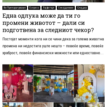
Ви Препорачуваме
Еспресо
Лајфстајл
Секојдневие
Слајдер
Една одлука може да ти го
промени животот – дали си
подготвена за следниот чекор?
Постојат моменти кога ни се чини дека за голема животна
промена ни недостига уште нешто – повеќе време, повеќе
храброст, повеќе финансиски можности или едноставно...