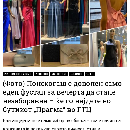
Ви Препорачуваме
Еспресо
Лајфстајл
Слајдер
Стил
(Фото) Понекогаш е доволен само
еден фустан за вечерта да стане
незаборавна – ќе го најдете во
бутикот „Прагма“ во ГТЦ
Елеганцијата не е само избор на облека – тоа е начин на
кој жената ја покажува својата личност, стил и