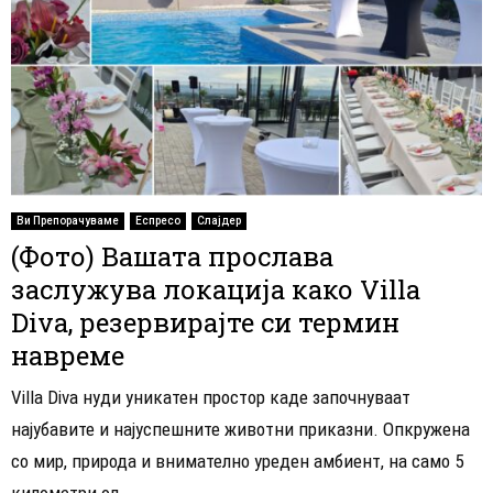
Ви Препорачуваме
Еспресо
Слајдер
(Фото) Вашата прослава
заслужува локација како Villa
Diva, резервирајте си термин
навреме
Villa Diva нуди уникатен простор каде започнуваат
најубавите и најуспешните животни приказни. Опкружена
со мир, природа и внимателно уреден амбиент, на само 5
километри од...