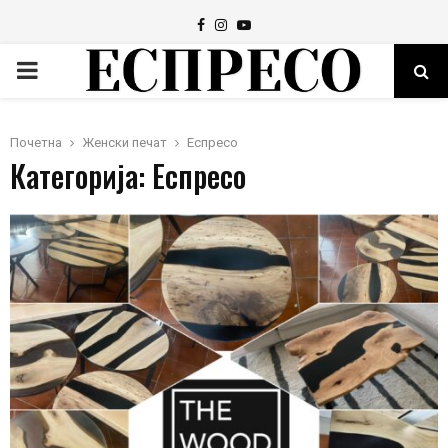
Facebook
Instagram
Youtube
PRIMARY
MENU
Почетна
Женски печат
Еспресо
Категорија: Еспресо