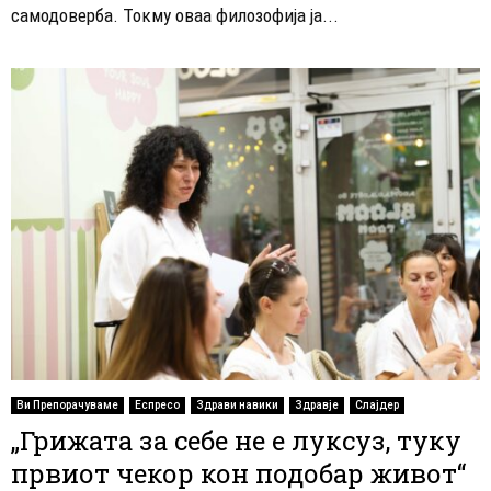
самодоверба. Токму оваа филозофија ја...
Ви Препорачуваме
Еспресо
Здрави навики
Здравје
Слајдер
„Грижата за себе не е луксуз, туку
првиот чекор кон подобар живот“