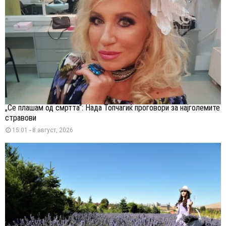
„Се плашам од смртта“: Нада Топчагиќ проговори за најголемите
стравови
15:01 - 8 август, 2026