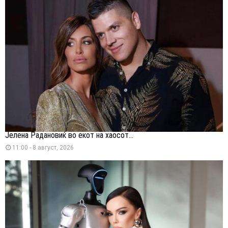
Јелена Радановиќ во екот на хаосот...
11:00 - 8 август, 2026