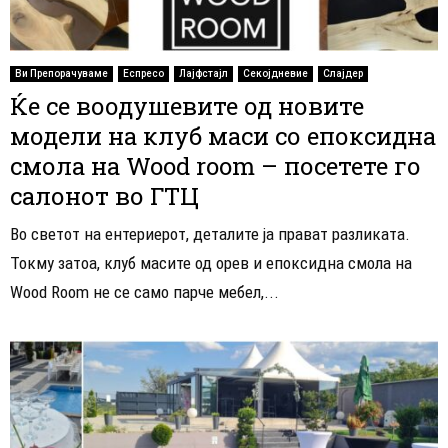
Ви Препорачуваме
Еспресо
Лајфстајл
Секојдневие
Слајдер
Ќе се воодушевите од новите
модели на клуб маси со епоксидна
смола на Wood room – посетете го
салонот во ГТЦ
Во светот на ентериерот, деталите ја прават разликата.
Токму затоа, клуб масите од орев и епоксидна смола на
Wood Room не се само парче мебел,...