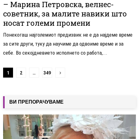
– Марина Петровска, велнес-
советник, за малите навики што
носат големи промени
Понекогаш најголемиот предизвик не е да најдеме време
за сите други, туку да научиме да одвоиме време и за
себе. Во секојдневието исполнето со работа,...
Навигација
1
2
…
349
на
написи
ВИ ПРЕПОРАЧУВАМЕ