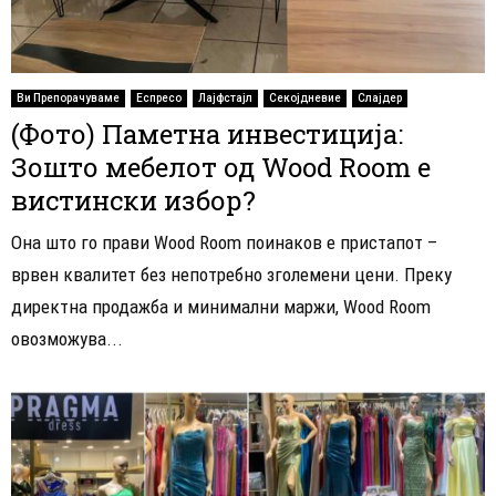
Ви Препорачуваме
Еспресо
Лајфстајл
Секојдневие
Слајдер
(Фото) Паметна инвестиција:
Зошто мебелот од Wood Room е
вистински избор?
Она што го прави Wood Room поинаков е пристапот –
врвен квалитет без непотребно зголемени цени. Преку
директна продажба и минимални маржи, Wood Room
овозможува...