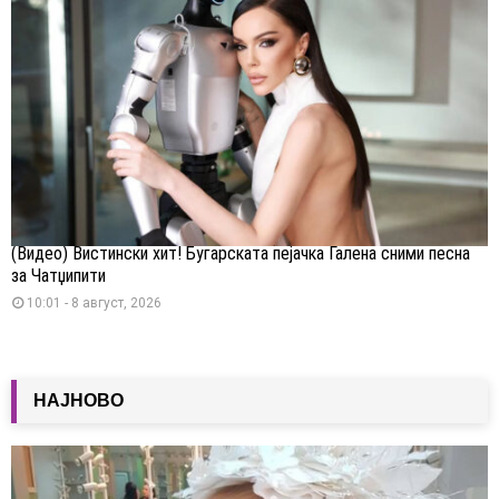
(Видео) Вистински хит! Бугарската пејачка Галена сними песна
за Чатџипити
10:01 - 8 август, 2026
НАЈНОВО