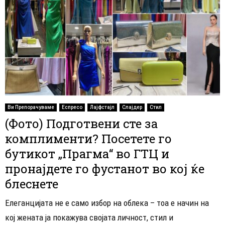
Ви Препорачуваме
Еспресо
Лајфстајл
Слајдер
Стил
(Фото) Подготвени сте за
комплименти? Посетете го
бутикот „Прагма“ во ГТЦ и
пронајдете го фустанот во кој ќе
блеснете
Елеганцијата не е само избор на облека – тоа е начин на
кој жената ја покажува својата личност, стил и