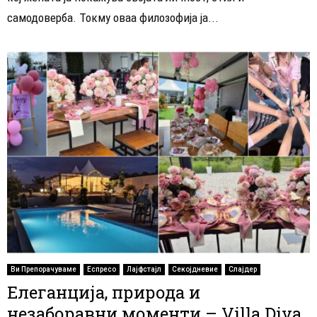
самодоверба. Токму оваа филозофија ја...
Ви Препорачуваме
Еспресо
Лајфстајл
Секојдневие
Слајдер
Елеганција, природа и
незаборавни моменти – Villa Diva