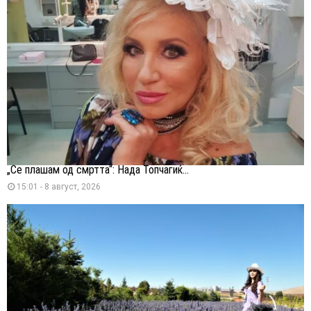
„Се плашам од смртта“: Нада Топчагиќ...
15:01 - 8 август, 2026