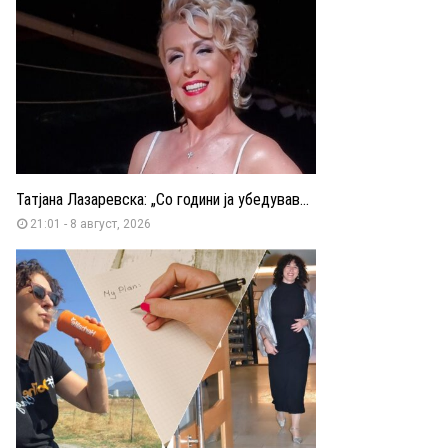
Татјана Лазаревска: „Со години ја убедував...
21:01 - 8 август, 2026