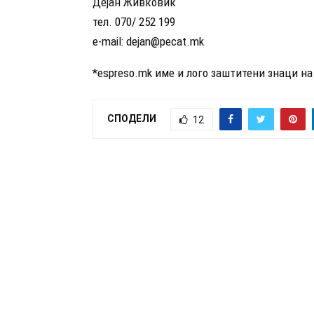
Дејан Живковиќ
тел. 070/ 252 199
e-mail:
dejan@pecat.mk
*espreso.mk име и лого заштитени знаци на
СПОДЕЛИ
12