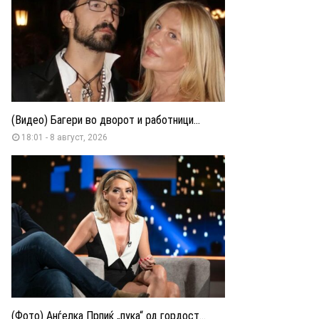
(Видео) Багери во дворот и работници...
18:01 - 8 август, 2026
(Фото) Анѓелка Прпиќ „пука“ од гордост...