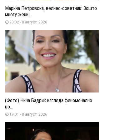
Марина Петровска, велнес-советник: Зошто
многу жени...
20:02 - 8 август, 2026
(Фото) Нина Бадриќ изгледа феноменално
во...
19:01 - 8 август, 2026