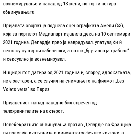
вознемирување и напад од 13 жени, но тој ги негира
обвинувањата.
Пријавата овојпат ја поднела сценографката Амели (53),
која за порталот Медиапарт изјавила дека на 10 септември
2021 година, Депардје прво ја навредувал, упатувајќи ѝ
неколку вулгарни забелешки, а потоа „брутално ја грабнал“
и сексуално ја вознемирувал.
Инцидентот датира од 2021 година и, според адвокатката,
не е застарен, а се случил на снимањето на филмот „Les
Volets verts“ во Париз.
Пријавениот напад наводно бил спречен од
телохранителите на актерот.
Повеќекратните обвинувања против Депардје во Франција
ги поделија културните и кинематографските кругови, а