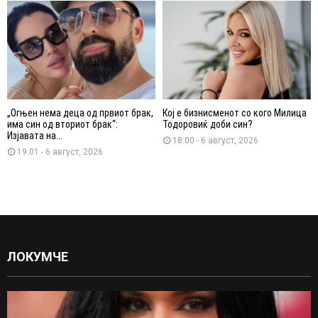
„Огњен нема деца од првиот брак,
Кој е бизнисменот со кого Милица
има син од вториот брак“:
Тодоровиќ доби син?
Изјавата на...
18:00 - 6 август, 2026
19:01 - 6 август, 2026
ЛОКУМЧЕ