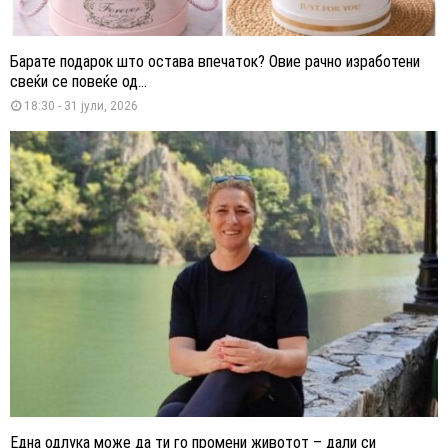
Барате подарок што остава впечаток? Овие рачно изработени
свеќи се повеќе од...
18:30 - 31 јули, 2026
Една одлука може да ти го промени животот – дали си