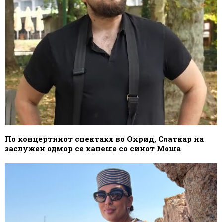
По концертниот спектакл во Охрид, Слаткар на
заслужен одмор се капеше со синот Моша