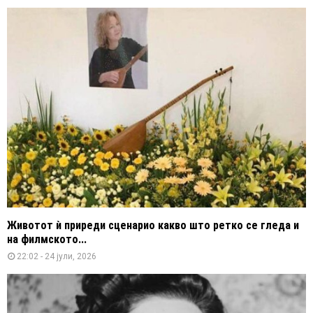
Животот ѝ приреди сценарио какво што ретко се гледа и
на филмското...
22:02 - 24 јули, 2026