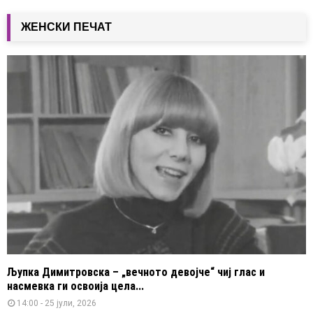
ЖЕНСКИ ПЕЧАТ
Љупка Димитровска – „вечното девојче“ чиј глас и
насмевка ги освоија цела...
14:00 - 25 јули, 2026