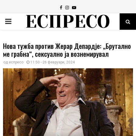
Facebook
Instagram
Youtube
PRIMARY
MENU
Нова тужба против Жерар Депардје: „Брутално
ме грабна“, сексуално ја вознемирувал
од
еспресо
11:50 - 26 февруари, 2024