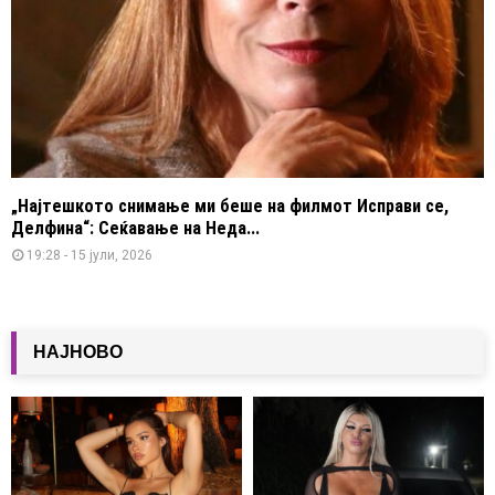
„Најтешкото снимање ми беше на филмот Исправи се,
Делфина“: Сеќавање на Неда...
19:28 - 15 јули, 2026
НАЈНОВО