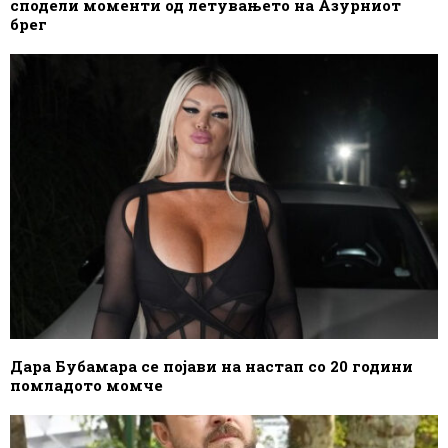
сподели моменти од летувањето на Азурниот
брег
Дара Бубамара се појави на настап со 20 години
помладото момче