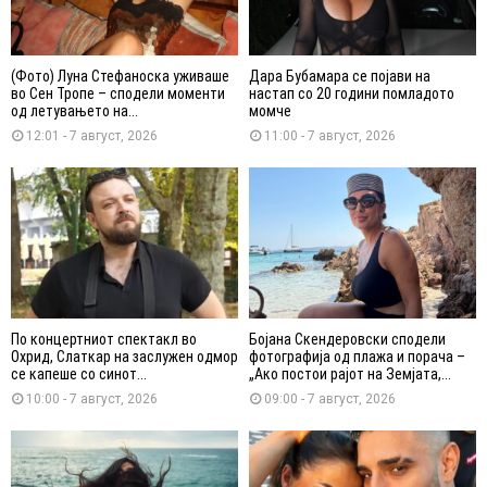
(Фото) Луна Стефаноска уживаше
Дара Бубамара се појави на
во Сен Тропе – сподели моменти
настап со 20 години помладото
од летувањето на...
момче
12:01 - 7 август, 2026
11:00 - 7 август, 2026
По концертниот спектакл во
Бојана Скендеровски сподели
Охрид, Слаткар на заслужен одмор
фотографија од плажа и порача –
се капеше со синот...
„Ако постои рајот на Земјата,...
10:00 - 7 август, 2026
09:00 - 7 август, 2026