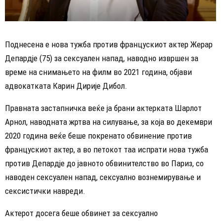
Поднесена е нова тужба против францускиот актер Жерар
Депардје (75) за сексуален напад, наводно извршен за
време на снимањето на филм во 2021 година, објави
адвокатката Карин Дирије Дибол.
Правната застапничка веќе ја брани актерката Шарлот
Арнол, наводната жртва на силување, за која во декември
2020 година веќе беше покренато обвинение против
францускиот актер, а во петокот таа испрати нова тужба
против Депардје до јавното обвинителство во Париз, со
наводен сексуален напад, сексуално вознемирување и
сексистички навреди.
Актерот досега беше обвинет за сексуално