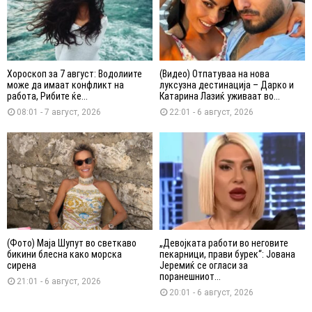
Хороскоп за 7 август: Водолиите
(Видео) Отпатуваа на нова
може да имаат конфликт на
луксузна дестинација – Дарко и
работа, Рибите ќе...
Катарина Лазиќ уживаат во...
08:01 - 7 август, 2026
22:01 - 6 август, 2026
(Фото) Маја Шупут во светкаво
„Девојката работи во неговите
бикини блесна како морска
пекарници, прави бурек“: Јована
сирена
Јеремиќ се огласи за
поранешниот...
21:01 - 6 август, 2026
20:01 - 6 август, 2026