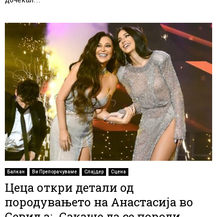
Балкан
Ви Препорачуваме
Слајдер
Сцена
Цеца откри детали од
породувањето на Анастасија во
Севиља: „Сакаше да се породи