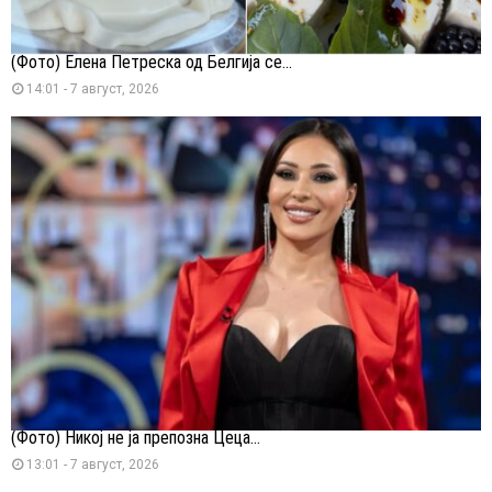
(Фото) Елена Петреска од Белгија се...
14:01 - 7 август, 2026
(Фото) Никој не ја препозна Цеца...
13:01 - 7 август, 2026