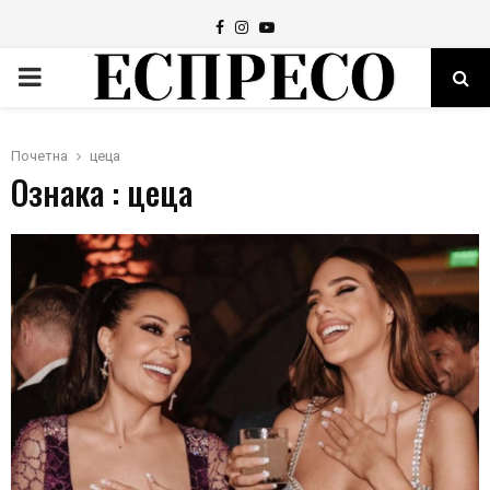
Facebook
Instagram
Youtube
PRIMARY
MENU
Почетна
цеца
Ознака : цеца