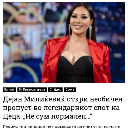
Балкан
Ви Препорачуваме
Слајдер
Сцена
Дејан Милиќевиќ откри необичен
пропуст во легендарниот спот на
Цеца: „Не сум нормален…“
Речиси три децении по снимањето на спотот за песната