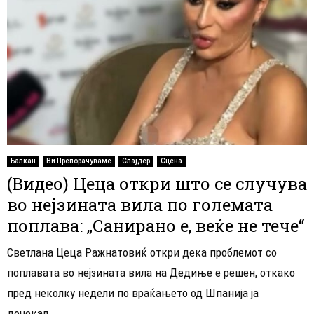
Балкан
Ви Препорачуваме
Слајдер
Сцена
(Видео) Цеца откри што се случува
во нејзината вила по големата
поплава: „Санирано е, веќе не тече“
Светлана Цеца Ражнатовиќ откри дека проблемот со
поплавата во нејзината вила на Дедиње е решен, откако
пред неколку недели по враќањето од Шпанија ја
дочекал...