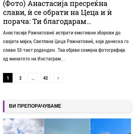
(Фото) Анастасија пресреќна
слави, ѝ се обрати на Цеца и ѝ
порача: Ти благодарам…
Анастасија Ражнатовиќ испрати емотивни зборови до
својата мајка, Светлана Цеца Ражнатовиќ, која денеска го
слави 53-тиот роденден. Таа објави семејна фотографија
од минатото на Инстаграм...
Навигација
1
2
…
42
на
написи
ВИ ПРЕПОРАЧУВАМЕ