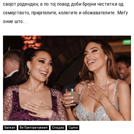
својот роденден, а по тој повод доби бројни честитки од
семејството, пријателите, колегите и обожавателите. Меѓу
оние што...
Балкан
Ви Препорачуваме
Слајдер
Сцена