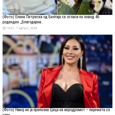
(Фото) Елена Петреска од Белгија се огласи по повод 46.
роденден: „Благодарна...
14:01 - 7 август, 2026
(Фото) Никој не ја препозна Цеца на аеродромот – пејачката со
капа...