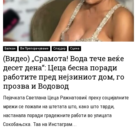
Балкан
Ви Препорачуваме
Слајдер
Сцена
(Видео) „Срамота! Вода тече веќе
десет дена“: Цеца бесна поради
работите пред нејзиниот дом, го
прозва и Водовод
Пејачката Светлана Цеца Ражнатовиќ преку социјалните
мрежи се пожали на штетата што, како што тврди,
настанала поради градежните работи во улицата
Сокобањска. Таа на Инстаграм...