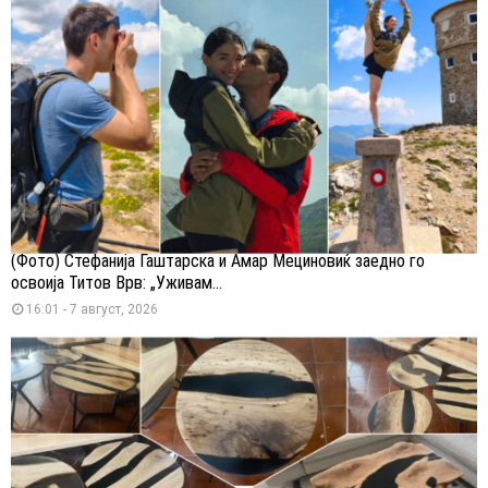
(Фото) Стефанија Гаштарска и Амар Мециновиќ заедно го
освоија Титов Врв: „Уживам...
16:01 - 7 август, 2026