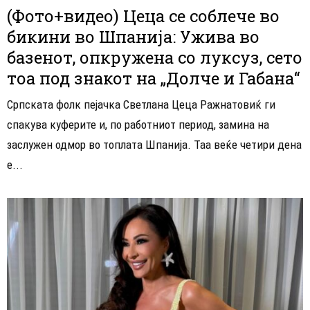
(Фото+видео) Цеца се соблече во
бикини во Шпанија: Ужива во
базенот, опкружена со луксуз, сето
тоа под знакот на „Долче и Габана“
Српската фолк пејачка Светлана Цеца Ражнатовиќ ги
спакува куферите и, по работниот период, замина на
заслужен одмор во топлата Шпанија. Таа веќе четири дена
е...