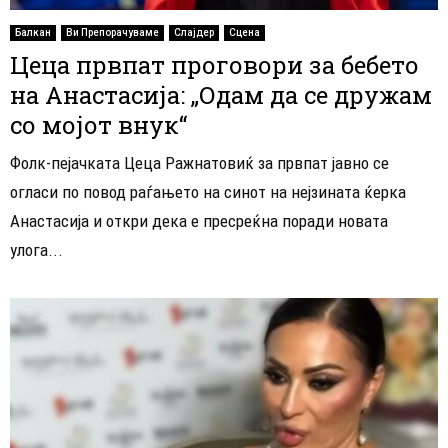
Балкан
Ви Препорачуваме
Слајдер
Сцена
Цеца првпат проговори за бебето
на Анастасија: „Одам да се дружам
со мојот внук“
Фолк-пејачката Цеца Ражнатовиќ за првпат јавно се
огласи по повод раѓањето на синот на нејзината ќерка
Анастасија и откри дека е пресреќна поради новата
улога...