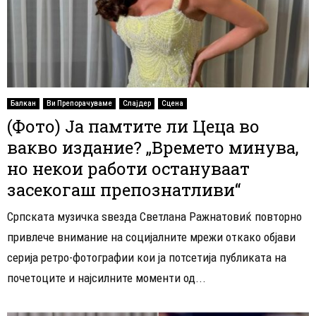
Балкан
Ви Препорачуваме
Слајдер
Сцена
(Фото) Ја памтите ли Цеца во
вакво издание? „Времето минува,
но некои работи остануваат
засекогаш препознатливи“
Српската музичка ѕвезда Светлана Ражнатовиќ повторно
привлече внимание на социјалните мрежи откако објави
серија ретро-фотографии кои ја потсетија публиката на
почетоците и најсилните моменти од...