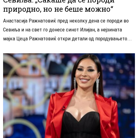
природно, но не беше можно“
Анастасија Ражнатовиќ пред неколку дена се породи во
Севиља и на свет го донесе синот Илијан, а нејзината
мајка Цеца Ражнатовиќ откри детали од породувањето...