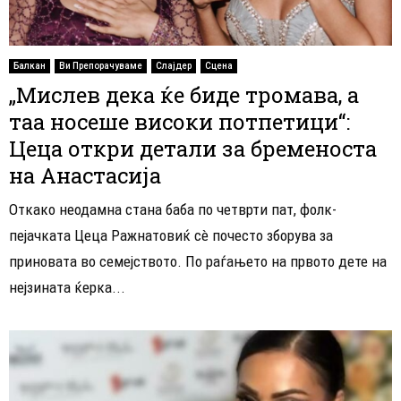
Балкан
Ви Препорачуваме
Слајдер
Сцена
„Мислев дека ќе биде тромава, а
таа носеше високи потпетици“:
Цеца откри детали за бременоста
на Анастасија
Откако неодамна стана баба по четврти пат, фолк-
пејачката Цеца Ражнатовиќ сè почесто зборува за
приновата во семејството. По раѓањето на првото дете на
нејзината ќерка...