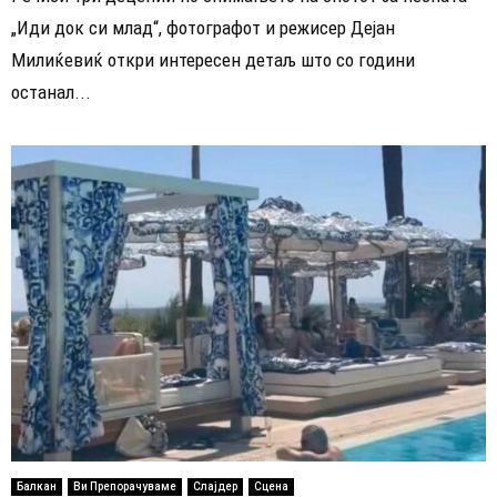
„Иди док си млад“, фотографот и режисер Дејан
Милиќевиќ откри интересен детаљ што со години
останал...
Балкан
Ви Препорачуваме
Слајдер
Сцена