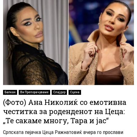
Балкан
Ви Препорачуваме
Слајдер
Сцена
(Фото) Ана Николиќ со емотивна
честитка за роденденот на Цеца:
„Те сакаме многу, Тара и јас“
Српската пејачка Цеца Ражнатовиќ вчера го прослави