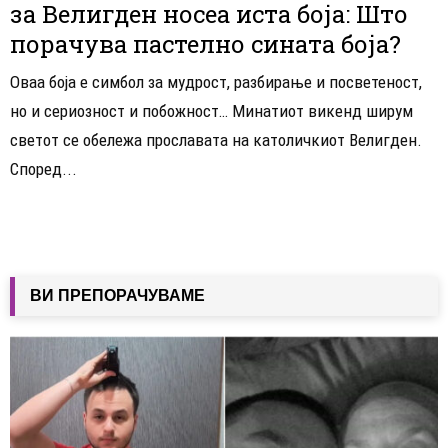
за Велигден носеа иста боја: Што
порачува пастелно сината боја?
Оваа боја е симбол за мудрост, разбирање и посветеност,
но и сериозност и побожност… Минатиот викенд ширум
светот се обележа прославата на католичкиот Велигден.
Според...
ВИ ПРЕПОРАЧУВАМЕ