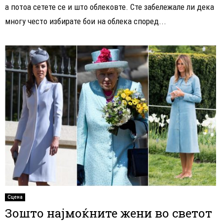
а потоа сетете се и што облековте. Сте забележале ли дека
многу често избирате бои на облека според...
Сцена
Зошто најмоќните жени во светот