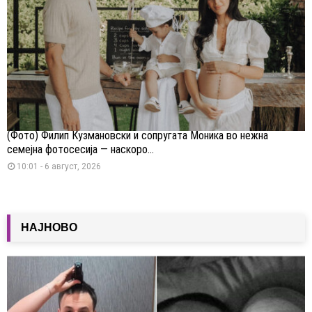
(Фото) Филип Кузмановски и сопругата Моника во нежна
семејна фотосесија — наскоро...
10:01 - 6 август, 2026
НАЈНОВО