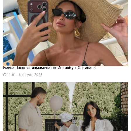
Емина Јаховиќ измамена во Истанбул: Останала...
11:01 - 6 август, 2026