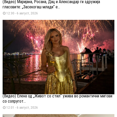
(Видео) Маријана, Росана, Дац и Александар ги здружија
гласовите: „Засекогаш млади“ е...
12:30 - 6 август, 2026
(Видео) Елена од „Живот со стил“ ужива во романтични мигови
со сопругот...
12:01 - 6 август, 2026