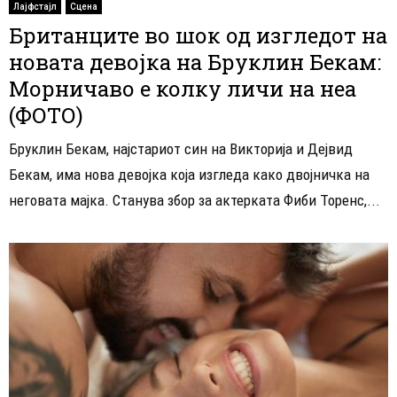
Лајфстајл
Сцена
Британците во шок од изгледот на
новата девојка на Бруклин Бекам:
Морничаво е колку личи на неа
(ФОТО)
Бруклин Бекам, најстариот син на Викторија и Дејвид
Бекам, има нова девојка која изгледа како двојничка на
неговата мајка. Станува збор за актерката Фиби Торенс,...