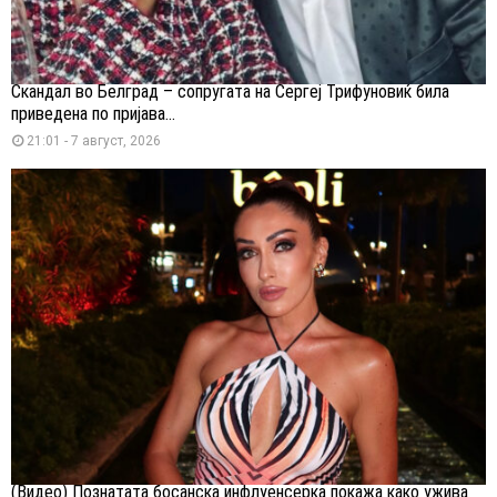
Скандал во Белград – сопругата на Сергеј Трифуновиќ била
приведена по пријава...
21:01 - 7 август, 2026
(Видео) Познатата босанска инфлуенсерка покажа како ужива