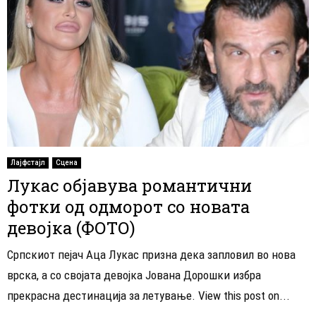
Лајфстајл
Сцена
Лукас објавува романтични
фотки од одморот со новата
девојка (ФОТО)
Српскиот пејач Аца Лукас призна дека запловил во нова
врска, а со својата девојка Јована Дорошки избра
прекрасна дестинација за летување. View this post on...