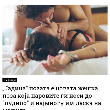
Лајфстајл
„Јадица“ позата е новата жешка
поза која паровите ги носи до
“лудило“ и најмногу им ласка на