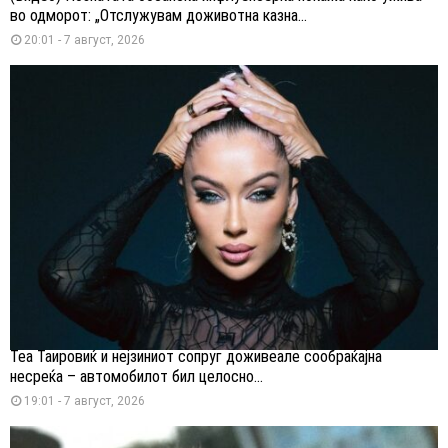
во одморот: „Отслужувам доживотна казна...
20:01 - 7 август, 2026
Теа Таировиќ и нејзиниот сопруг доживеале сообраќајна
несреќа – автомобилот бил целосно...
19:01 - 7 август, 2026