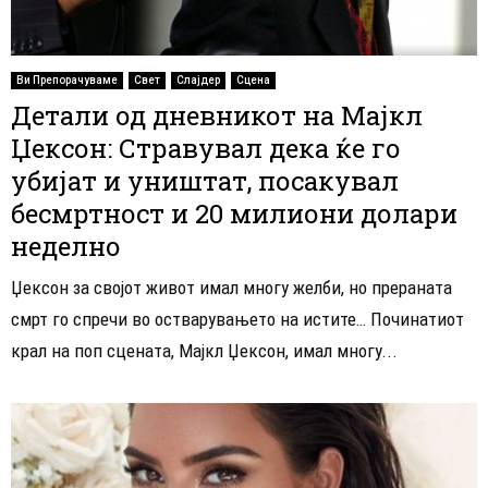
Ви Препорачуваме
Свет
Слајдер
Сцена
Детали од дневникот на Мајкл
Џексон: Стравувал дека ќе го
убијат и уништат, посакувал
бесмртност и 20 милиони долари
неделно
Џексон за својот живот имал многу желби, но прераната
смрт го спречи во остварувањето на истите… Починатиот
крал на поп сцената, Мајкл Џексон, имал многу...