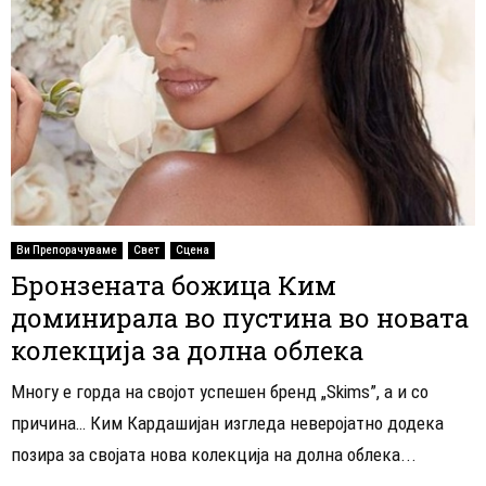
Ви Препорачуваме
Свет
Сцена
Бронзената божица Ким
доминирала во пустина во новата
колекција за долна облека
Многу е горда на својот успешен бренд „Skims”, а и со
причина… Ким Кардашијан изгледа неверојатно додека
позира за својата нова колекција на долна облека...