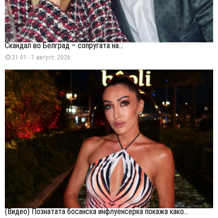
Скандал во Белград – сопругата на...
21:01 - 7 август, 2026
(Видео) Познатата босанска инфлуенсерка покажа како...