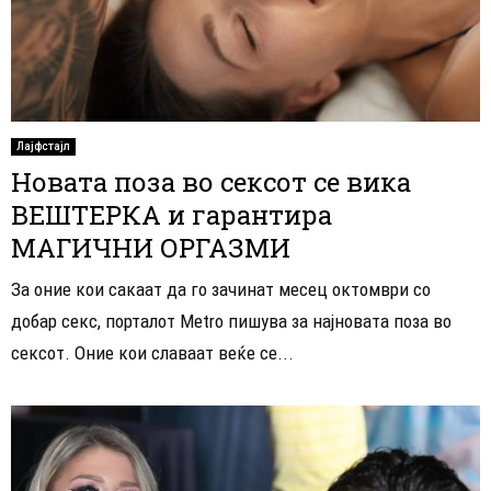
Лајфстајл
Новата поза во сексот се вика
ВЕШТЕРКА и гарантира
МАГИЧНИ ОРГАЗМИ
За оние кои сакаат да го зачинат месец октомври со
добар секс, порталот Metro пишува за најновата поза во
сексот. Оние кои славаат веќе се...