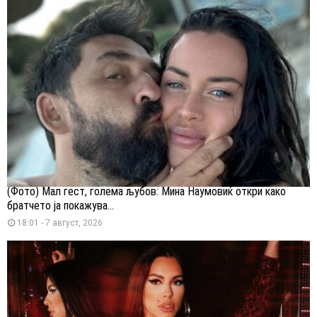
(Фото) Мал гест, голема љубов: Мина Наумовиќ откри како
братчето ја покажува...
18:01 - 7 август, 2026