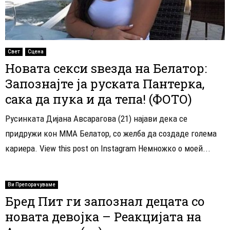
Свет
Сцена
Новата секси ѕвезда на Белатор:
Запознајте ја руската Пантерка,
сака да пука и да тепа! (ФОТО)
Русинката Дијана Авсарагова (21) најави дека се
придружи кон ММА Белатор, со желба да создаде голема
кариера. View this post on Instagram Немножко о моей...
Ви Препорачуваме
Бред Пит ги запознал децата со
новата девојка – Реакцијата на