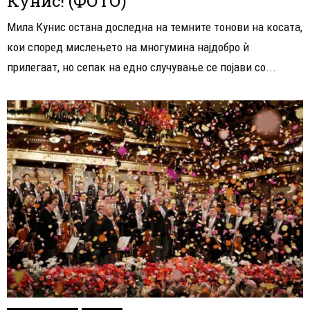
Кунис! (ФОТО)
Мила Кунис остана доследна на темните тонови на косата,
кои според мислењето на многумина најдобро ѝ
прилегаат, но сепак на едно случување се појави со...