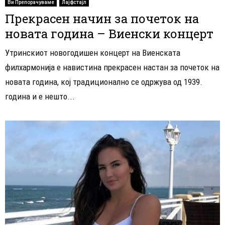
Ви Препорачуваме
Лајфстајл
Прекрасен начин за почеток на
новата година – Виенски концерт
Утринскиот новогодишен концерт на Виенската
филхармонија е навистина прекрасен настан за почеток на
новата година, кој традиционално се одржува од 1939.
година и е нешто...