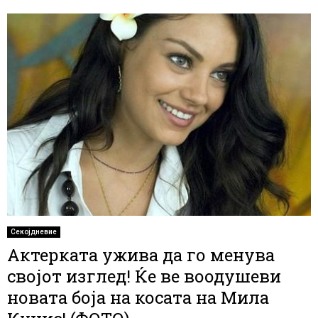
Секојдневие
Актерката ужива да го менува
својот изглед! Ќе ве воодушеви
новата боја на косата на Мила