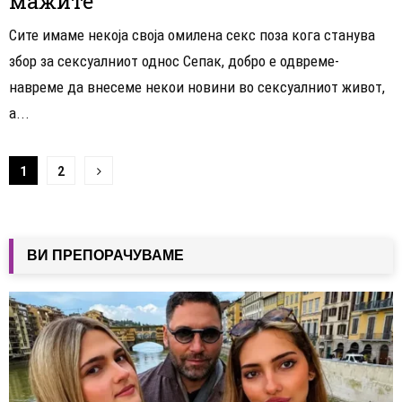
мажите
Сите имаме некоја своја омилена секс поза кога станува
збор за сексуалниот однос Сепак, добро е одвреме-
навреме да внесеме некои новини во сексуалниот живот,
а...
Навигација
1
2
на
написи
ВИ ПРЕПОРАЧУВАМЕ