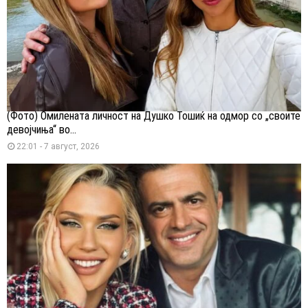
(Фото) Омилената личност на Душко Тошиќ на одмор со „своите
девојчиња“ во...
22:01 - 7 август, 2026