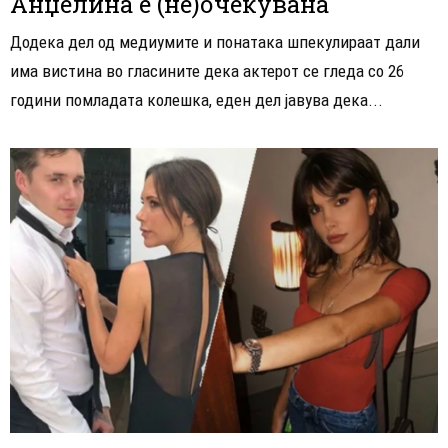
Анџелина е (не)очекувана
Додека дел од медиумите и понатака шпекулираат дали
има вистина во гласините дека актерот се гледа со 26
години помладата колешка, еден дел јавува дека...