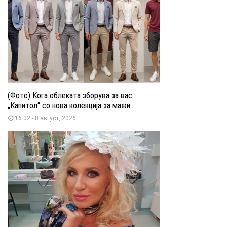
(Фото) Кога облеката зборува за вас:
„Капитол“ со нова колекција за мажи...
16:02 - 8 август, 2026