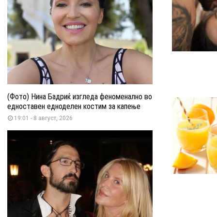
(Фото) Нина Бадриќ изгледа феноменално во
едноставен едноделен костим за капење
19:01 - 8 август, 2026