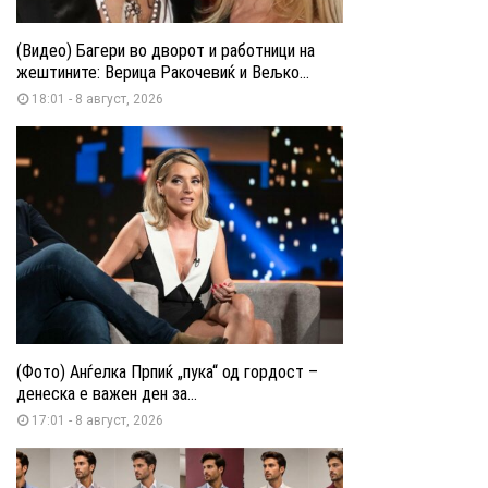
(Видео) Багери во дворот и работници на
жештините: Верица Ракочевиќ и Вељко...
18:01 - 8 август, 2026
(Фото) Анѓелка Прпиќ „пука“ од гордост –
денеска е важен ден за...
17:01 - 8 август, 2026