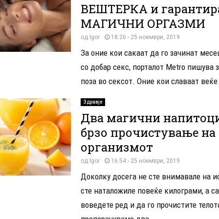
ВЕШТЕРКА и гарантир
МАГИЧНИ ОРГАЗМИ
од
Igor
18:26 - 25 ноември, 2019
За оние кои сакаат да го зачинат мес
со добар секс, порталот Metro пишува з
поза во сексот. Оние кои славаат веќе 
Здравје
Два магични напитоци
брзо прочистување на
организмот
од
Igor
16:54 - 25 ноември, 2019
Доколку досега не сте внимавале на и
сте наталожиле повеќе килограми, а с
воведете ред и да го прочистите телот
препорачуваме два...