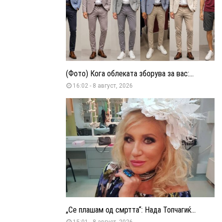
(Фото) Кога облеката зборува за вас:...
16:02 - 8 август, 2026
„Се плашам од смртта“: Нада Топчагиќ...
15:01 - 8 август, 2026