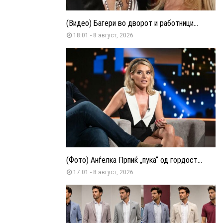
(Видео) Багери во дворот и работници...
18:01 - 8 август, 2026
(Фото) Анѓелка Прпиќ „пука“ од гордост...
17:01 - 8 август, 2026