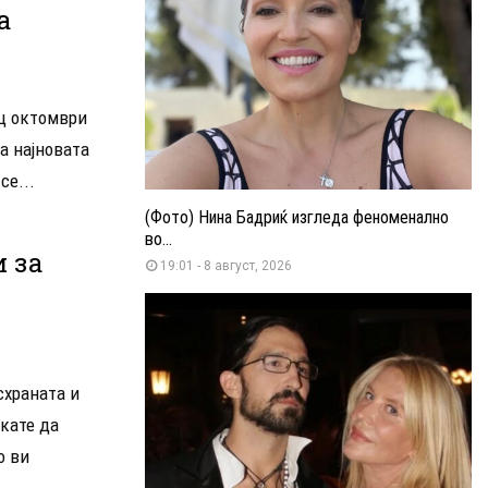
а
ец октомври
а најновата
се...
(Фото) Нина Бадриќ изгледа феноменално
во...
 за
19:01 - 8 август, 2026
схраната и
акате да
о ви