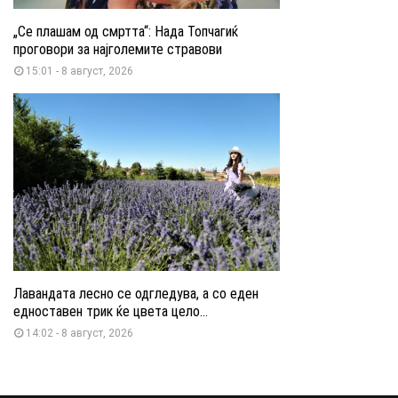
„Се плашам од смртта“: Нада Топчагиќ
проговори за најголемите стравови
15:01 - 8 август, 2026
Лавандата лесно се одгледува, а со еден
едноставен трик ќе цвета цело...
14:02 - 8 август, 2026