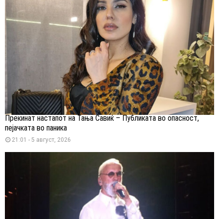
Прекинат настапот на Тања Савиќ – Публиката во опасност,
пејачката во паника
21:01 - 5 август, 2026