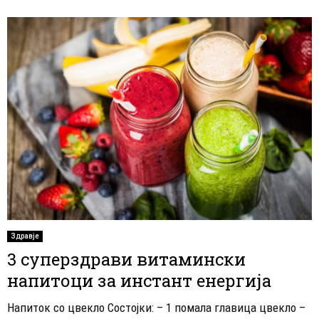
Здравје
3 суперздрави витамински
напитоци за инстант енергија
Напиток со цвекло Состојки: – 1 помала главица цвекло –