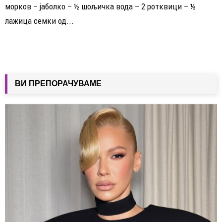
морков – јаболко – ½ шољичка вода – 2 ротквици – ½
лажица семки од...
ВИ ПРЕПОРАЧУВАМЕ