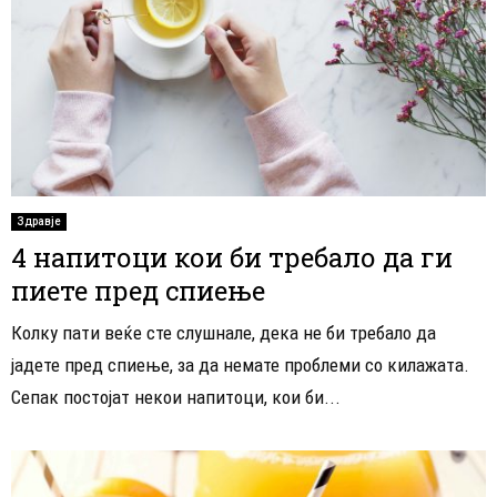
Здравје
4 напитоци кои би требало да ги
пиете пред спиење
Колку пати веќе сте слушнале, дека не би требало да
јадете пред спиење, за да немате проблеми со килажата.
Сепак постојат некои напитоци, кои би...