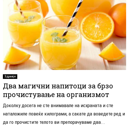
Здравје
Два магични напитоци за брзо
прочистување на организмот
Доколку досега не сте внимавале на исхраната и сте
наталожиле повеќе килограми, а сакате да воведете ред и
да го прочистите телото ви препорачуваме два...