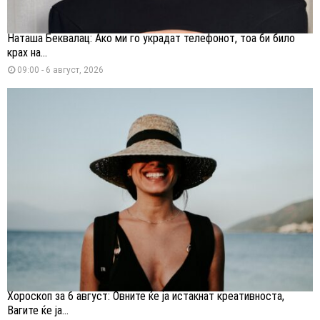
Наташа Беквалац: Ако ми го украдат телефонот, тоа би било
крах на...
09:00 - 6 август, 2026
Хороскоп за 6 август: Овните ќе ја истакнат креативноста,
Вагите ќе ја...