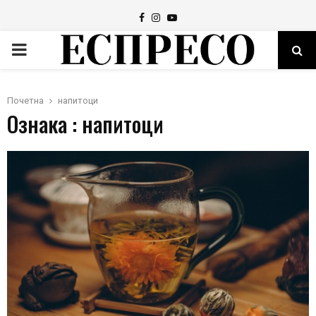
Facebook
Instagram
Youtube
PRIMARY
MENU
Почетна
напитоци
Ознака : напитоци