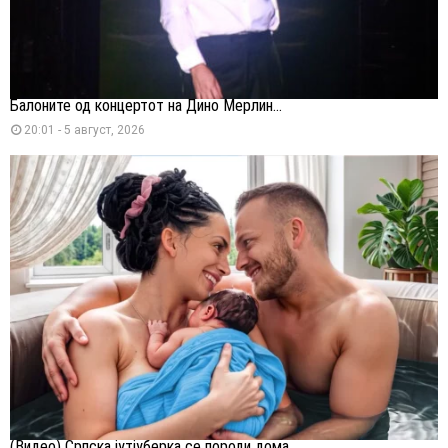
Балоните од концертот на Дино Мерлин...
20:01 - 5 август, 2026
(Видео) Српска јутјуберка се породи дома,...