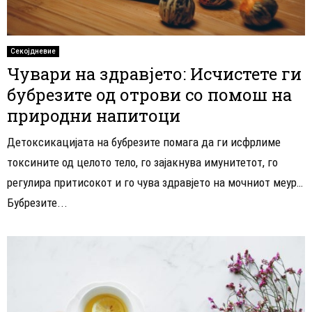
Секојдневие
Чувари на здравјето: Исчистете ги
бубрезите од отрови со помош на
природни напитоци
Детоксикацијата на бубрезите помага да ги исфрлиме
токсините од целото тело, го зајакнува имунитетот, го
регулира притисокот и го чува здравјето на мочниот меур…
Бубрезите...