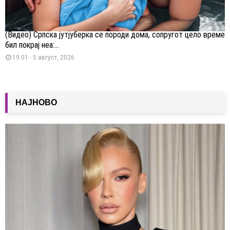
(Видео) Српска јутјуберка се породи дома, сопругот цело време
бил покрај неа:...
19:01 - 5 август, 2026
НАЈНОВО