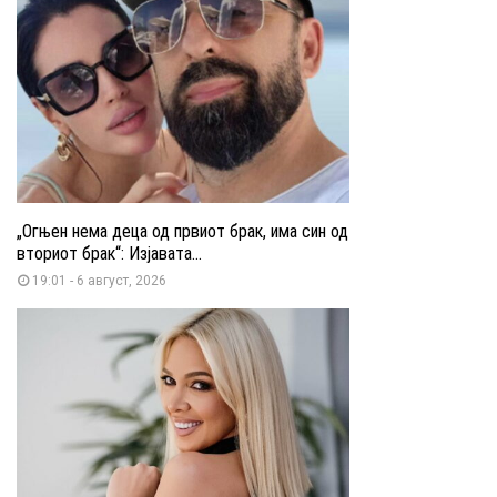
„Огњен нема деца од првиот брак, има син од
вториот брак“: Изјавата...
19:01 - 6 август, 2026