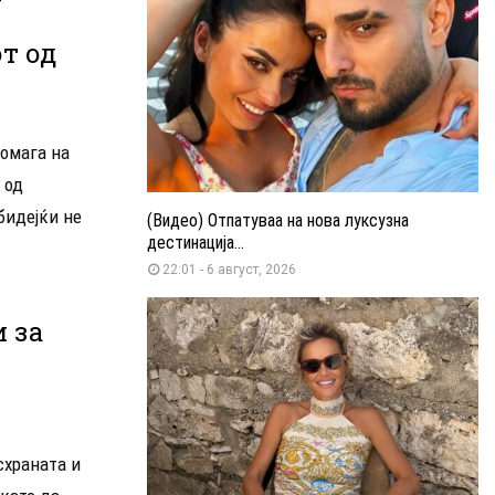
т од
помага на
 од
 бидејќи не
(Видео) Отпатуваа на нова луксузна
дестинација...
22:01 - 6 август, 2026
 за
схраната и