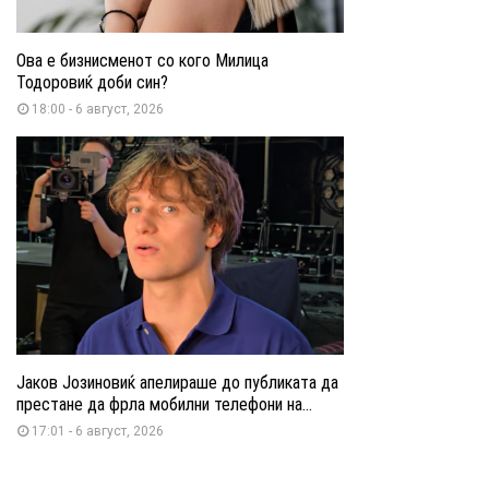
Ова е бизнисменот со кого Милица
Тодоровиќ доби син?
18:00 - 6 август, 2026
Јаков Јозиновиќ апелираше до публиката да
престане да фрла мобилни телефони на...
17:01 - 6 август, 2026