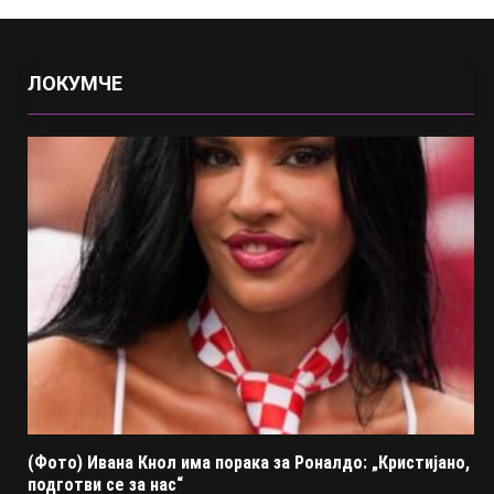
ЛОКУМЧЕ
(Фото) Ивана Кнол има порака за Роналдо: „Кристијано,
подготви се за нас“