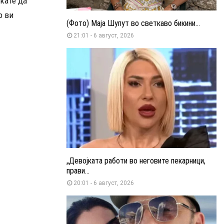
акате да
о ви
(Фото) Маја Шупут во светкаво бикини...
21:01 - 6 август, 2026
„Девојката работи во неговите пекарници,
прави...
20:01 - 6 август, 2026