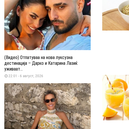
(Видео) Отпатуваа на нова луксузна
дестинација – Дарко и Катарина Лазиќ
уживаат...
22:01 - 6 август, 2026