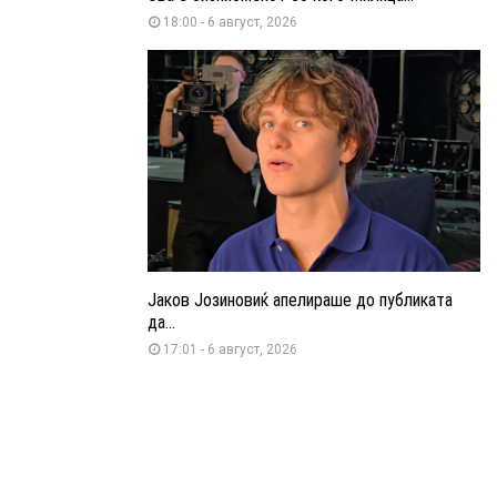
18:00 - 6 август, 2026
Јаков Јозиновиќ апелираше до публиката
да...
17:01 - 6 август, 2026