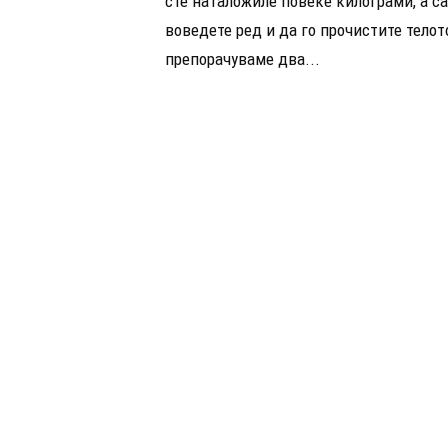
сте наталожиле повеќе килограми, а с
воведете ред и да го прочистите телот
препорачуваме два...