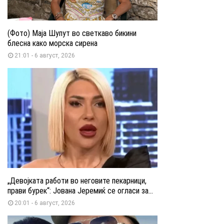
(Фото) Маја Шупут во светкаво бикини
блесна како морска сирена
21:01 - 6 август, 2026
„Девојката работи во неговите пекарници,
прави бурек“: Јована Јеремиќ се огласи за...
20:01 - 6 август, 2026