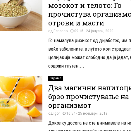
мозокот и телото: Го
прочистува организмо
отрови и масти
од
Еспресо
09:15 - 24 јануари, 2020
Го намалува ризикот од дијабетес, им 
веќе заболените, а луѓето кои страдаат
целијакија можат слободно да ја јадат,
содржи глутен....
Здравје
Два магични напитоци
брзо прочистување на
организмот
од
Igor
16:54 - 25 ноември, 2019
Доколку досега не сте внимавале на и