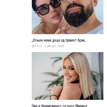
„Огњен нема деца од првиот брак,...
19:01 - 6 август, 2026
Ова е бизнисменот со кого Милица...