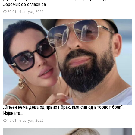
Јеремиќ се огласи за...
20:01 - 6 август, 2026
„Огњен нема деца од првиот брак, има син од вториот брак“:
Изјавата...
19:01 - 6 август, 2026