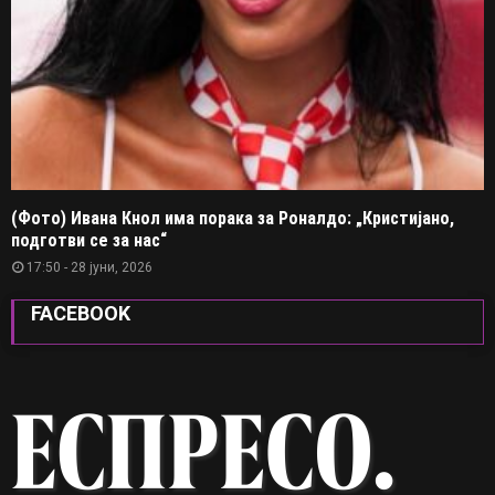
(Фото) Ивана Кнол има порака за Роналдо: „Кристијано,
подготви се за нас“
17:50 - 28 јуни, 2026
FACEBOOK