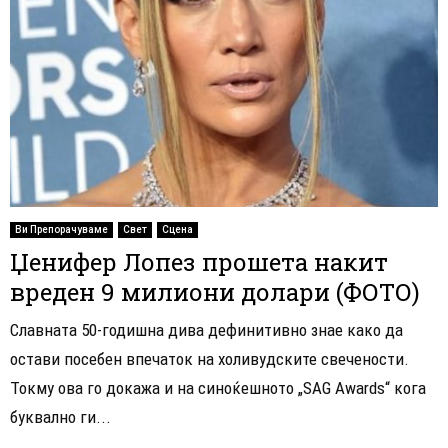
Ви Препорачуваме
Свет
Сцена
Џенифер Лопез прошета накит
вреден 9 милиони долари (ФОТО)
Славната 50-годишна дива дефинитивно знае како да
остави посебен впечаток на холивудските свечености.
Токму ова го докажа и на синоќешното „SAG Awards“ кога
буквално ги...