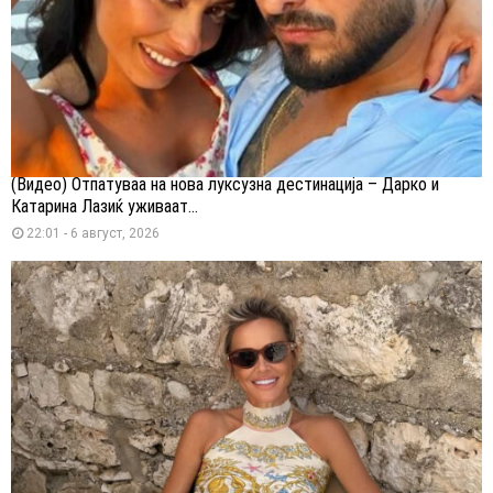
(Видео) Отпатуваа на нова луксузна дестинација – Дарко и
Катарина Лазиќ уживаат...
22:01 - 6 август, 2026