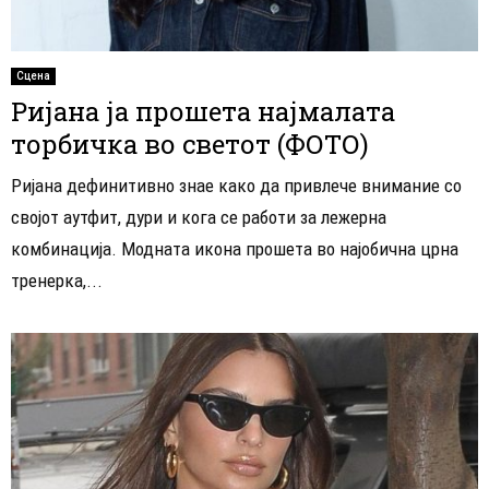
Сцена
Ријана ја прошета најмалата
торбичка во светот (ФОТО)
Ријана дефинитивно знае како да привлече внимание со
својот аутфит, дури и кога се работи за лежерна
комбинација. Модната икона прошета во најобична црна
тренерка,...