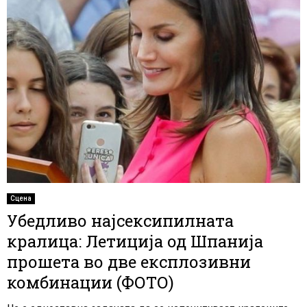
Сцена
Убедливо најсексипилната
кралица: Летиција од Шпанија
прошета во две експлозивни
комбинации (ФОТО)