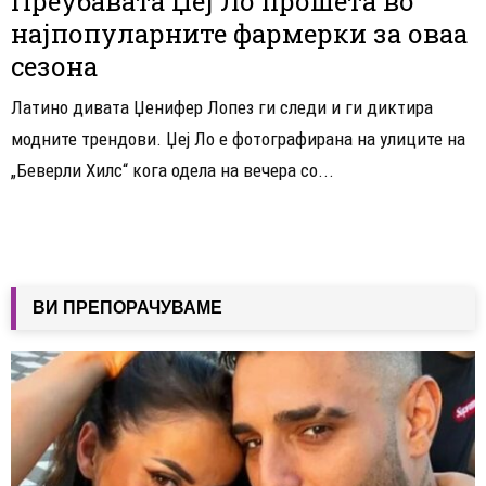
Преубавата Џеј Ло прошета во
најпопуларните фармерки за оваа
сезона
Латино дивата Џенифер Лопез ги следи и ги диктира
модните трендови. Џеј Ло е фотографирана на улиците на
„Беверли Хилс“ кога одела на вечера со...
ВИ ПРЕПОРАЧУВАМЕ