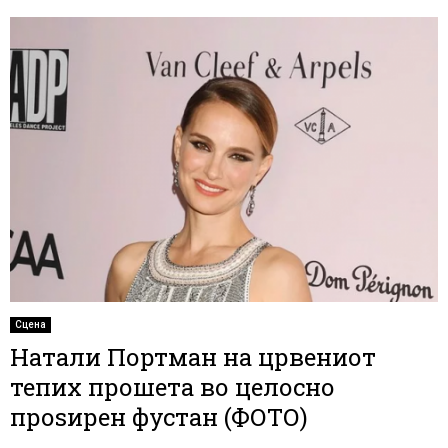
Сцена
Натали Портман на црвениот
тепих прошета во целосно
проѕирен фустан (ФОТО)