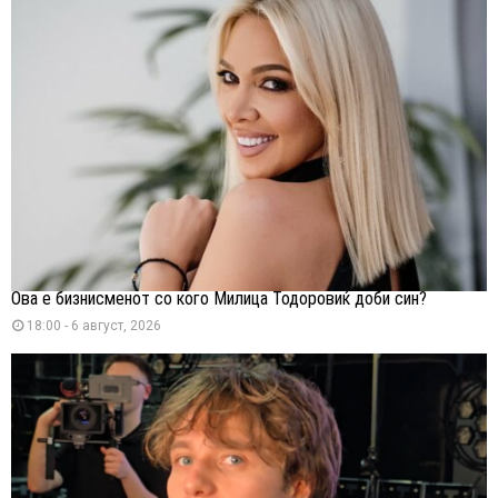
Ова е бизнисменот со кого Милица Тодоровиќ доби син?
18:00 - 6 август, 2026