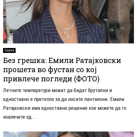
Сцена
Без грешка: Емили Ратајковски
прошета во фустан со кој
привлече погледи (ФОТО)
Летните температури можат да бидат брутални и
едноставно е претопло за да носите панталони. Емили
Ратајковски има едноставно решение кое можете да го
извлечете од...