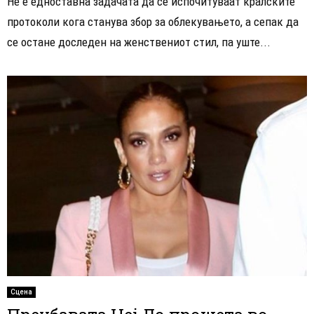
Не е едноставна задачата да се испочитуваат кралските
протоколи кога станува збор за облекувањето, а сепак да
се остане доследен на женствениот стил, па уште...
Сцена