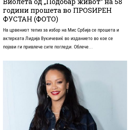
Виолета од „Подобар живот“ на 58
години прошета во ПРОЅИРЕН
ФУСТАН (ФОТО)
На црвениот тепих за избор на Мис Србија се прошета и
актерката Лидија Вукичевиќ во изданието во кое се
појави ги привлече сите погледи. Облече...