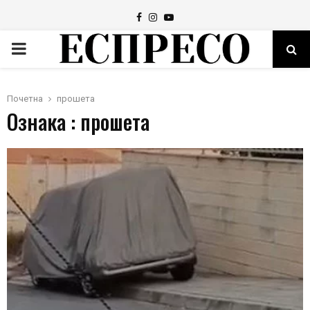
Facebook
Instagram
Youtube
PRIMARY
MENU
Почетна
прошета
Ознака : прошета