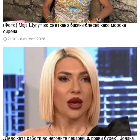
(Фото) Маја Шупут во светкаво бикини блесна како морска
сирена
21:01 - 6 август, 2026
„Девојката работи во неговите пекарници, прави бурек“: Јована