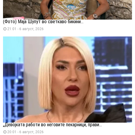
(Фото) Маја Шупут во светкаво бикини...
21:01 - 6 август, 2026
„Девојката работи во неговите пекарници, прави...
20:01 - 6 август, 2026