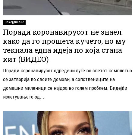
Секојдневие
Поради коронавирусот не знаел
како да го прошета кучето, но му
текнала една идеја по која стана
хит (ВИДЕО)
Поради коронавирусот одредени луѓе во светот комплетно
се затворија во своите домови, а сопствениците на
домашни миленици се најдоа во голем проблем. Бидејќи
излегувањето од...