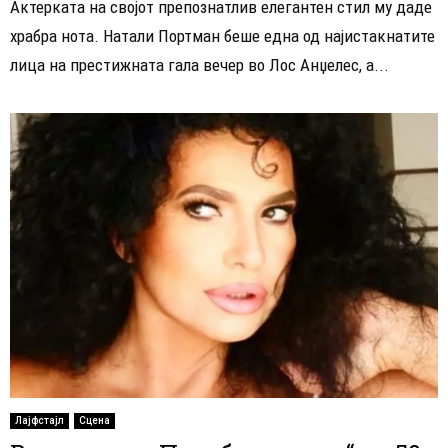
Актерката на својот препознатлив елегантен стил му даде
храбра нота. Натали Портман беше една од најистакнатите
лица на престижната гала вечер во Лос Анџелес, а...
Лајфстајл
Сцена