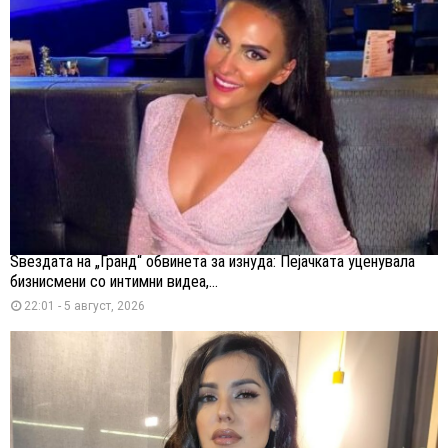
Ѕвездата на „Гранд“ обвинета за изнуда: Пејачката уценувала
бизнисмени со интимни видеа,...
22:01 - 5 август, 2026