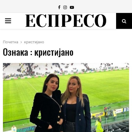
Facebook
Instagram
Youtube
PRIMARY
MENU
Почетна
кристијано
Ознака : кристијано