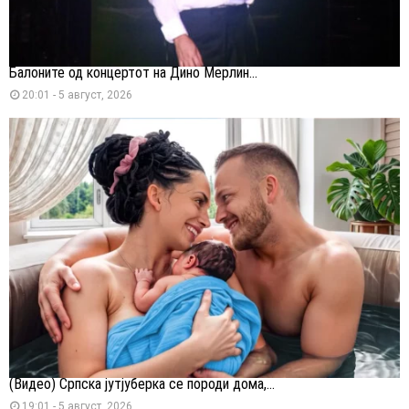
Балоните од концертот на Дино Мерлин...
20:01 - 5 август, 2026
(Видео) Српска јутјуберка се породи дома,...
19:01 - 5 август, 2026