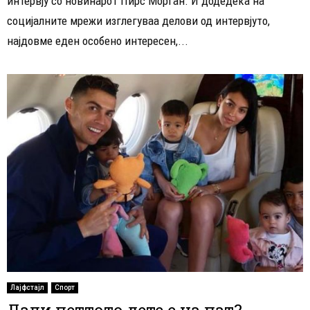
интервју со новинарот Пирс Морган. И додедека на
социјалните мрежи изглегуваа делови од интервјуто,
најдовме еден особено интересен,...
Лајфстајл
Спорт
Дали петтото дете е на пат?