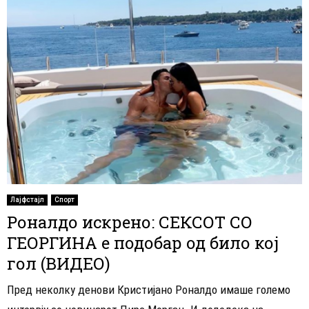
Лајфстајл
Спорт
Роналдо искрено: СЕКСОТ СО
ГЕОРГИНА е подобар од било кој
гол (ВИДЕО)
Пред неколку денови Кристијано Роналдо имаше големо