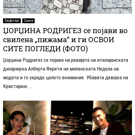
Лајфстајл
Сцена
ЏОРЏИНА РОДРИГЕЗ се појави во
свилена „пижама“ и ги ОСВОИ
СИТЕ ПОГЛЕДИ (ФОТО)
Џорџина Родригез се појави на ревијата на италијанската
дизајнерка Алберта Ферети на миланската Недела на
модата и го украде целото внимание. Убавата девојка на
Кристијано...