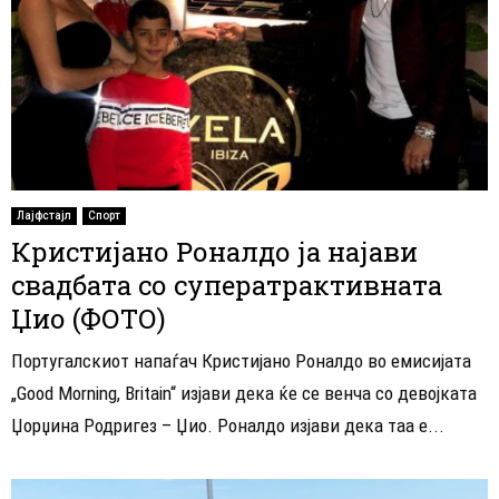
Лајфстајл
Спорт
Кристијано Роналдо ја најави
свадбата со суператрактивната
Џио (ФОТО)
Португалскиот напаѓач Кристијано Роналдо во емисијата
„Good Morning, Britain“ изјави дека ќе се венча со девојката
Џорџина Родригез – Џио. Роналдо изјави дека таа е...