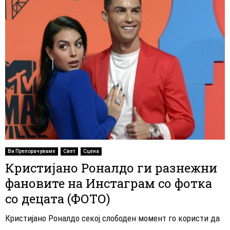
Ви Препорачуваме
Свет
Сцена
Кристијано Роналдо ги разнежни
фановите на Инстаграм со фотка
со децата (ФОТО)
Кристијано Роналдо секој слободен момент го користи да