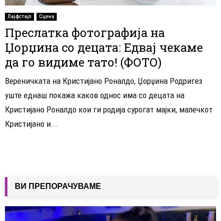
Лајфстајл
Сцена
Преслатка фотографија на
Џорџина со децата: Едвај чекаме
да го видиме тато! (ФОТО)
Вереничката на Кристијано Роналдо, Џорџина Родригез
уште еднаш покажа каков однос има со децата на
Кристијано Роналдо кои ги родија сурогат мајки, малечкот
Кристијано и...
ВИ ПРЕПОРАЧУВАМЕ