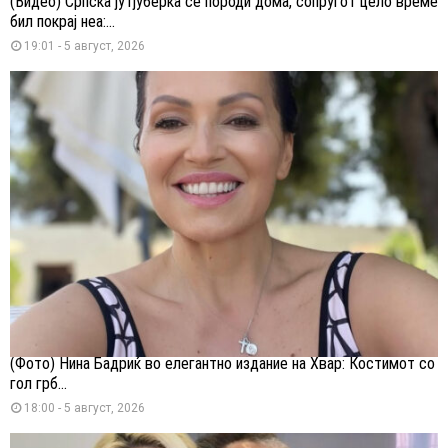
(Видео) Српска јутјуберка се породи дома, сопругот цело време
бил покрај неа:...
19:01 - 5 август, 2026
(Фото) Нина Бадриќ во елегантно издание на Хвар: Костимот со
гол грб...
18:00 - 5 август, 2026