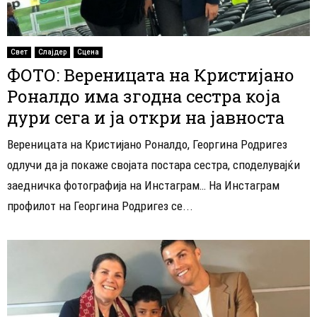
Свет
Слајдер
Сцена
ФОТО: Вереницата на Кристијано
Роналдо има згодна сестра која
дури сега и ја откри на јавноста
Вереницата на Кристијано Роналдо, Георгина Родригез
одлучи да ја покаже својата постара сестра, споделувајќи
заедничка фотографија на Инстаграм… На Инстаграм
профилот на Георгина Родригез се...