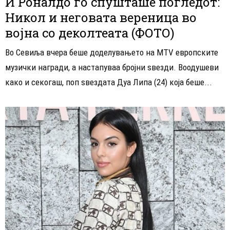
И Роналдо го спушташе погледот:
Никол и неговата вереница во
војна со деколтеата (ФОТО)
Во Севиља вчера беше доделувањето на MTV европските
музички награди, а настапуваа бројни ѕвезди. Воодушеви
како и секогаш, поп ѕвездата Дуа Липа (24) која беше...