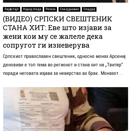
Лајфстајл
Народ гледа
Регион
Секојдневие
Слајдер
(ВИДЕО) СРПСКИ СВЕШТЕНИК
СТАНА ХИТ: Еве што изјави за
жени кои му се жалеле дека
сопругот ги изневерува
Српскиот православен свештеник, односно монах Арсениј
деновиве е топ тема во регионот и стана хит на „Твитер“
поради неговата изјава за неверство во брак. Монахот...