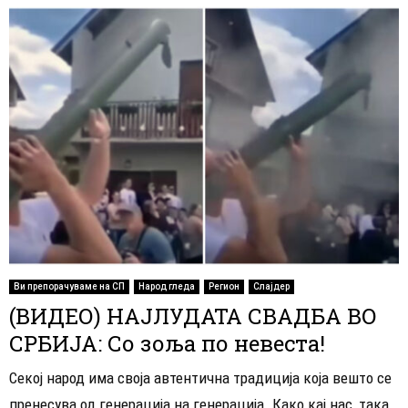
Ви препорачуваме на СП
Народ гледа
Регион
Слајдер
(ВИДЕО) НАЈЛУДАТА СВАДБА ВО
СРБИЈА: Со зоља по невеста!
Секој народ има своја автентична традиција која вешто се
пренесува од генерација на генерација. Како кај нас, така