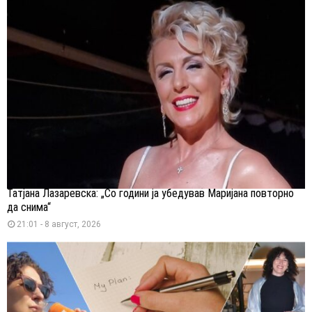
Татјана Лазаревска: „Со години ја убедував Маријана повторно
да снима“
21:01 - 8 август, 2026