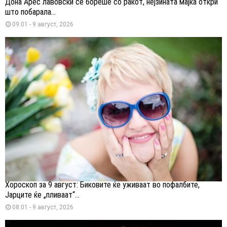
Дона Арес лавовски се бореше со ракот, нејзината мајка откри
што побарала...
09:01 - 9 август, 2026
Хороскоп за 9 август: Биковите ќе уживаат во пофалбите,
Јарците ќе „пливаат“...
08:01 - 9 август, 2026