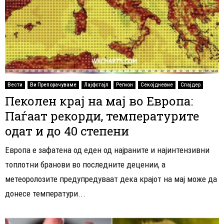
Вести
Ви Препорачуваме
Лајфстајл
Регион
Секојдневие
Слајдер
Пеколен крај на мај во Европа:
Паѓаат рекорди, температурите
одат и до 40 степени
Европа е зафатена од еден од најраните и најинтензивни
топлотни бранови во последните децении, а
метеоролозите предупредуваат дека крајот на мај може да
донесе температури...