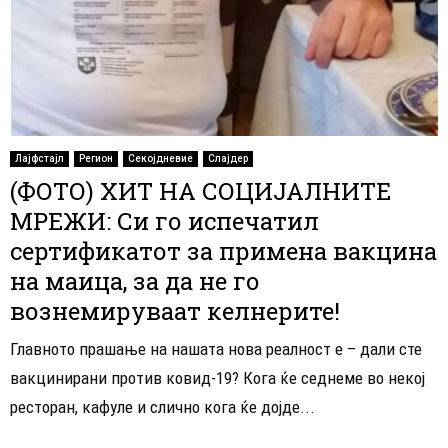
Лајфстајл
Регион
Секојдневие
Слајдер
(ФОТО) ХИТ НА СОЦИЈАЛНИТЕ
МРЕЖИ: Си го испечатил
сертификатот за примена вакцина
на маица, за да не го
вознемируваат келнерите!
Главното прашање на нашата нова реалност е – дали сте
вакцинирани против ковид-19? Кога ќе седнеме во некој
ресторан, кафуле и слично кога ќе дојде...