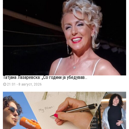
Татјана Лазаревска: „Со години ја убедував...
21:01 - 8 август, 2026