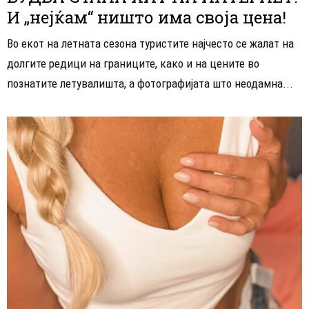
И „нејќам“ ништо има своја цена!
Во екот на летната сезона туристите најчесто се жалат на
долгите редици на границите, како и на цените во
познатите летувалишта, а фотографијата што неодамна...