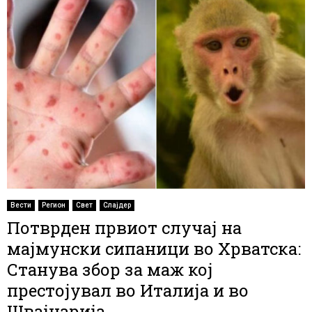
Вести
Регион
Свет
Слајдер
Потврден првиот случај на
мајмунски сипаници во Хрватска:
Станува збор за маж кој
престојувал во Италија и во
Швајцарија