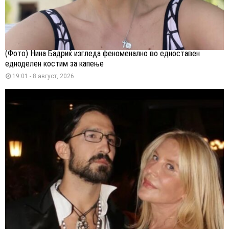
(Фото) Нина Бадриќ изгледа феноменално во едноставен
едноделен костим за капење
19:01 - 8 август, 2026