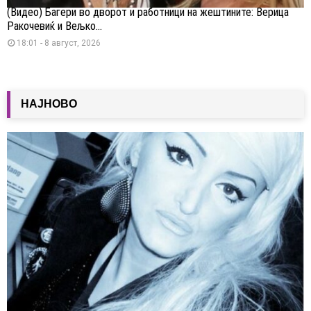
(Видео) Багери во дворот и работници на жештините: Верица
Ракочевиќ и Вељко...
18:01 - 8 август, 2026
НАЈНОВО