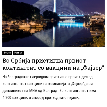
Вести
Регион
Во Србија пристигна првиот
контингент со вакцини на „Фајзер”
На белградскиот аеродром пристигна првиот дел од
контингентот вакцини на компанијата „Фајзер”, јави
допсиникот на МИА од Белград. Во контингентот има
4.800 вакцини, а според претходните најави,...