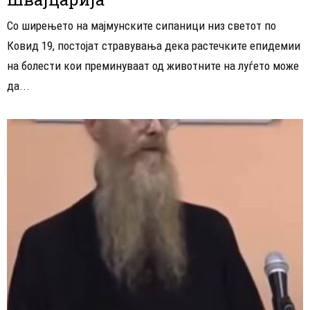
Со ширењето на мајмунските сипаници низ светот по
Ковид 19, постојат стравувања дека растечките епидемии
на болести кои преминуваат од животните на луѓето може
да...