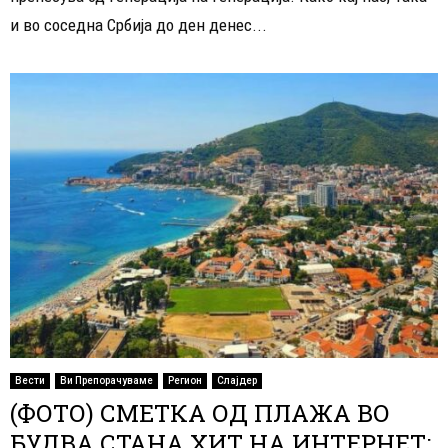
и во соседна Србија до ден денес...
Вести
Ви Препорачуваме
Регион
Слајдер
(ФОТО) СМЕТКА ОД ПЛАЖА ВО
БУДВА СТАНА ХИТ НА ИНТЕРНЕТ: