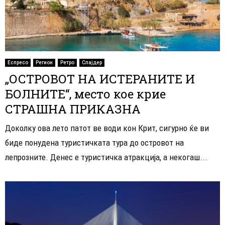
Еспресо
Регион
Ретро
Слајдер
„ОСТРОВОТ НА ИСТЕРАНИТЕ И
БОЛНИТЕ“, место кое крие
СТРАШНА ПРИКАЗНА
Доколку ова лето патот ве води кон Крит, сигурно ќе ви
биде понудена туристичката тура до островот на
лепрозните. Денес е туристичка атракција, а некогаш...