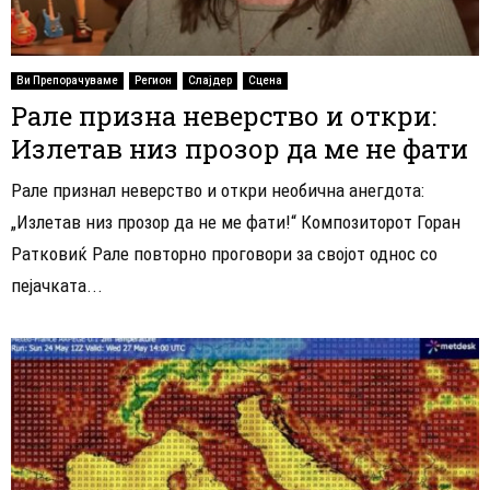
Ви Препорачуваме
Регион
Слајдер
Сцена
Рале призна неверство и откри:
Излетав низ прозор да ме не фати
Рале признал неверство и откри необична анегдота:
„Излетав низ прозор да не ме фати!“ Композиторот Горан
Ратковиќ Рале повторно проговори за својот однос со
пејачката...