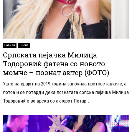
Балкан
Сцена
Српската пејачка Милица
Тодоровиќ фатена со новото
момче – познат актер (ФОТО)
Уште на крајот на 2019 година започнаа претпоставките, а
потоа и се потврди дека познатата српска пејачка Милица
Тодоровиќ е во врска со актерот Петар...