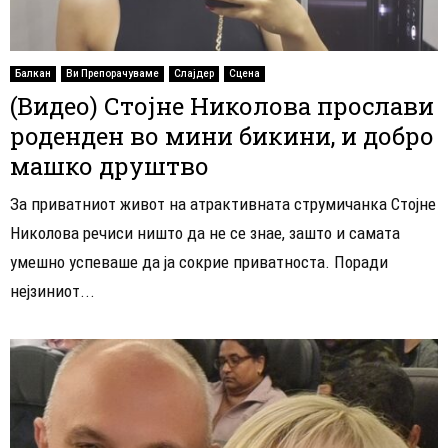
Балкан
Ви Препорачуваме
Слајдер
Сцена
(Видео) Стојне Николова прослави
роденден во мини бикини, и добро
машко друштво
За приватниот живот на атрактивната струмичанка Стојне
Николова речиси ништо да не се знае, зашто и самата
умешно успеваше да ја сокрие приватноста. Поради
нејзиниот...