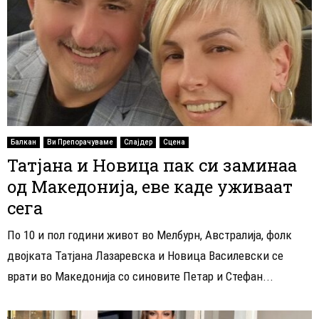
Балкан
Ви Препорачуваме
Слајдер
Сцена
Татјана и Новица пак си заминаа
од Македонија, еве каде уживаат
сега
По 10 и пол години живот во Мелбурн, Австралија, фолк
двојката Татјана Лазаревска и Новица Василевски се
врати во Македонија со синовите Петар и Стефан...