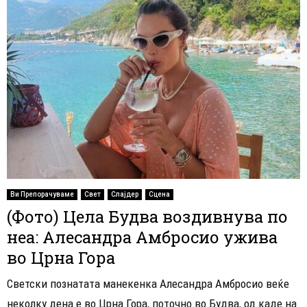
Ви Препорачуваме
Свет
Слајдер
Сцена
(Фото) Цела Будва воздивнува по
неа: Алесандра Амбросио ужива
во Црна Гора
Светски познатата манекенка Алесандра Амбросио веќе
неколку дена е во Црна Гора, поточно во Будва, од каде на