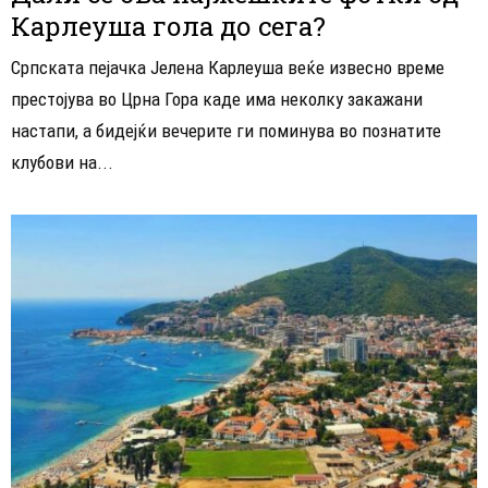
Карлеуша гола до сега?
Српската пејачка Јелена Карлеуша веќе извесно време
престојува во Црна Гора каде има неколку закажани
настапи, а бидејќи вечерите ги поминува во познатите
клубови на...