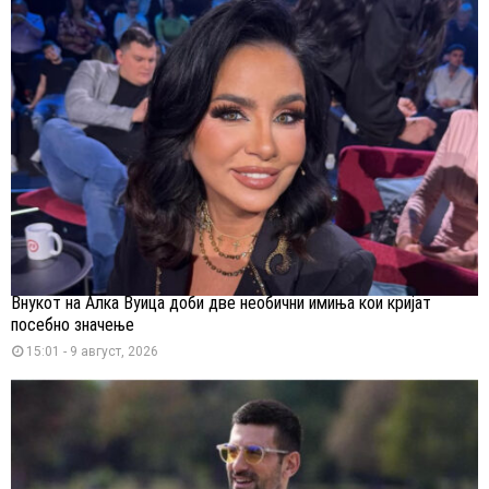
Внукот на Алка Вуица доби две необични имиња кои кријат
посебно значење
15:01 - 9 август, 2026