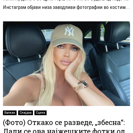
Инстаграм објави низа заводливи фотографии во костим...
Балкан
Слајдер
Сцена
(Фото) Откако се разведе, „збесна“:
Дали се ова најжешките фотки од