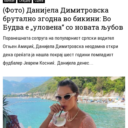
Балкан
Слајдер
Сцена
(Фото) Данијела Димитровска
брутално згодна во бикини: Во
Будва е „уловена“ со новата љубов
Поранешната сопруга на популарниот српски водител
Огњен Амиџиќ, Данијела Димитровска неодамна откри
дека среќата ја нашла покрај шест години помладиот
фудбалер Јеврем Косниќ. Данијела денес...