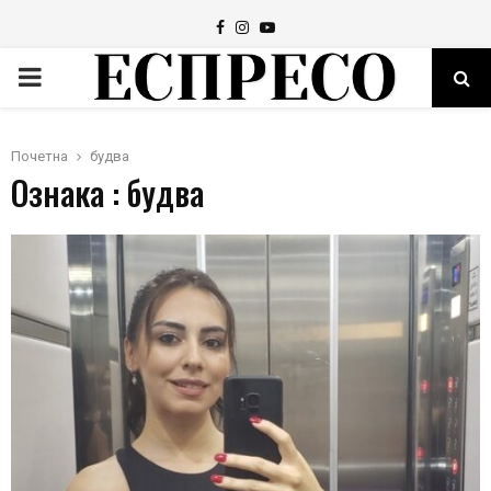
Facebook
Instagram
Youtube
PRIMARY
MENU
Почетна
будва
Ознака : будва