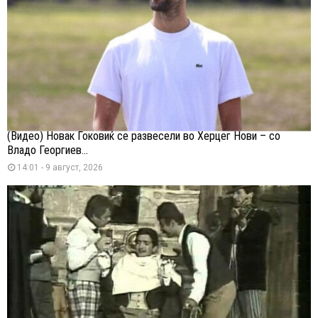
(Видео) Новак Ѓоковиќ се развесели во Херцег Нови – со
Владо Георгиев...
14:01 - 9 август, 2026