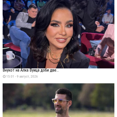
Внукот на Алка Вуица доби две...
15:01 - 9 август, 2026