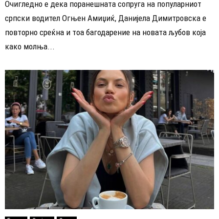
Очигледно е дека поранешната сопруга на популарниот
српски водител Огњен Амиџиќ, Данијела Димитровска е
повторно среќна и тоа багодарение на новата љубов која
како молња...