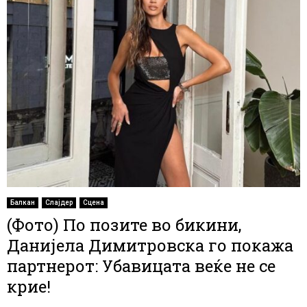
Балкан
Слајдер
Сцена
(Фото) По позите во бикини,
Данијела Димитровска го покажа
партнерот: Убавицата веќе не се
крие!