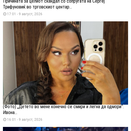
Причината за целиот скандал со сопругата на Сергеј
Трифуновиќ во трговскиот центар...
17:01 - 9 август, 2026
(Фото) „Детето во мене конечно се смири и легна да одмори“:
Ивона...
16:01 - 9 август, 2026