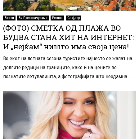
Вести
Ви Препорачуваме
Регион
Слајдер
(ФОТО) СМЕТКА ОД ПЛАЖА ВО
БУДВА СТАНА ХИТ НА ИНТЕРНЕТ:
И „нејќам“ ништо има своја цена!
Во екот на летната сезона туристите најчесто се жалат на
долгите редици на границите, како и на цените во
познатите летувалишта, а фотографијата што неодамна...