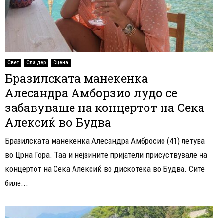
Свет
Слајдер
Сцена
Бразилската манекенка
Алесандра Амборзио лудо се
забавуваше на концертот на Сека
Алексиќ во Будва
Бразилската манекенка Алесандра Амбросио (41) летува
во Црна Гора. Таа и нејзините пријатели присуствувале на
концертот на Сека Алексиќ во дискотека во Будва. Сите
биле...