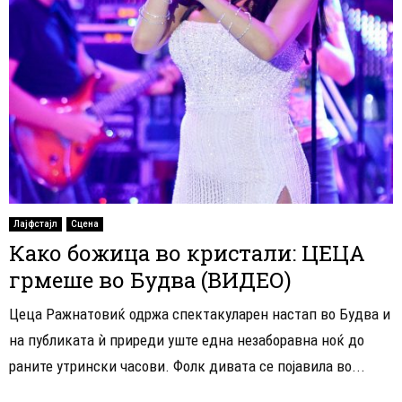
Лајфстајл
Сцена
Како божица во кристали: ЦЕЦА
грмеше во Будва (ВИДЕО)
Цеца Ражнатовиќ одржа спектакуларен настап во Будва и
на публиката ѝ приреди уште една незаборавна ноќ до
раните утрински часови. Фолк дивата се појавила во...