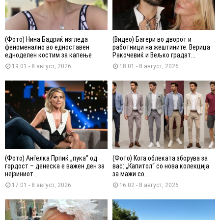
(Фото) Нина Бадриќ изгледа
(Видео) Багери во дворот и
феноменално во едноставен
работници на жештините: Верица
едноделен костим за капење
Ракочевиќ и Вељко градат...
19:01 - 8 август, 2026
18:01 - 8 август, 2026
(Фото) Анѓелка Прпиќ „пука“ од
(Фото) Кога облеката зборува за
гордост – денеска е важен ден за
вас: „Капитол“ со нова колекција
нејзиниот...
за мажи со...
17:01 - 8 август, 2026
16:02 - 8 август, 2026