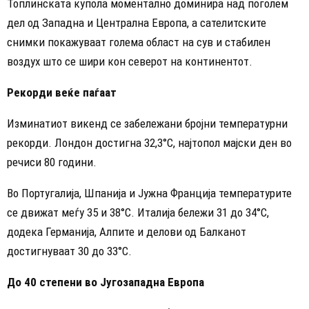
Топлинската купола моментално доминира над поголем
дел од Западна и Централна Европа, а сателитските
снимки покажуваат голема област на сув и стабилен
воздух што се шири кон северот на континентот.
Рекорди веќе паѓаат
Изминатиот викенд се забележани бројни температурни
рекорди. Лондон достигна 32,3°C, најтопол мајски ден во
речиси 80 години.
Во Португалија, Шпанија и Јужна Франција температурите
се движат меѓу 35 и 38°C. Италија бележи 31 до 34°C,
додека Германија, Алпите и делови од Балканот
достигнуваат 30 до 33°C.
До 40 степени во Југозападна Европа