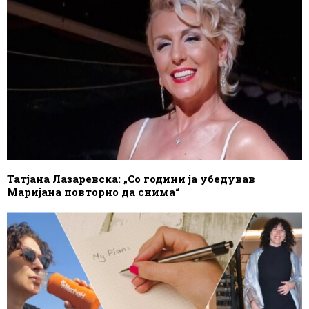
Татјана Лазаревска: „Со години ја убедував
Маријана повторно да снима“