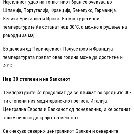
Најсилниот удар на топлотниот бран се очекува во
Шпанија, Португалија, Франција, Бенелукс, Германија,
Велика Британија и Ирска. Во многу региони
температурите ќе останат над 30°C, а можно е рушење на
рекорди за мај.
Во делови од Пиринејскиот Полуостров и Франција
температурата првпат оваа година може да достигне и
40°C.
Над 30 степени и на Балканот
Температурите ќе продолжат да се движат во средните 30-
ти степени низ медитеранскиот регион, Италија,
Централна Европа и Балканот од понеделник, и ќе останат
толку високи до крајот на месецот.
Се очекува северно-централниот Балкан и северните