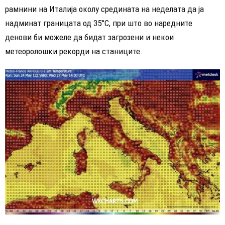
рамнини на Италија околу средината на неделата да ја
надминат границата од 35°C, при што во наредните
денови би можеле да бидат загрозени и некои
метеоролошки рекорди на станиците.