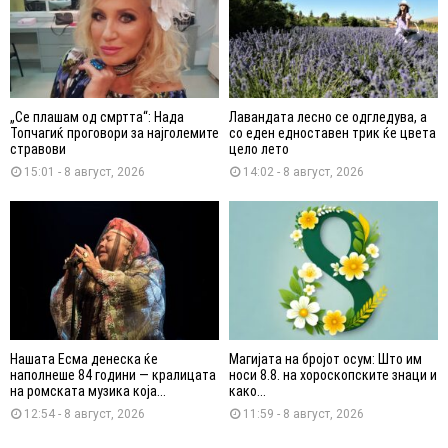
„Се плашам од смртта“: Нада
Лавандата лесно се одгледува, а
Топчагиќ проговори за најголемите
со еден едноставен трик ќе цвета
стравови
цело лето
15:01 - 8 август, 2026
14:02 - 8 август, 2026
Нашата Есма денеска ќе
Магијата на бројот осум: Што им
наполнеше 84 години — кралицата
носи 8.8. на хороскопските знаци и
на ромската музика која...
како...
12:54 - 8 август, 2026
11:59 - 8 август, 2026