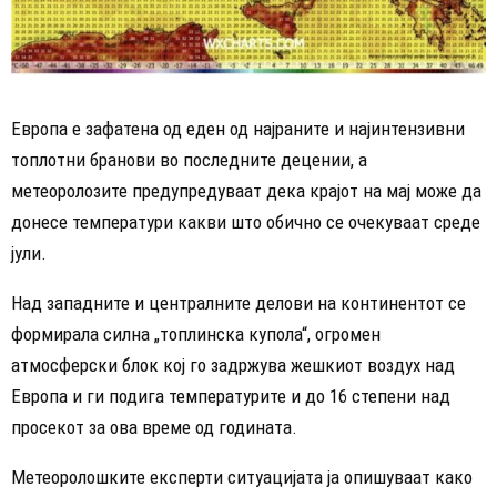
Европа е зафатена од еден од најраните и најинтензивни
топлотни бранови во последните децении, а
метеоролозите предупредуваат дека крајот на мај може да
донесе температури какви што обично се очекуваат среде
јули.
Над западните и централните делови на континентот се
формирала силна „топлинска купола“, огромен
атмосферски блок кој го задржува жешкиот воздух над
Европа и ги подига температурите и до 16 степени над
просекот за ова време од годината.
Метеоролошките експерти ситуацијата ја опишуваат како