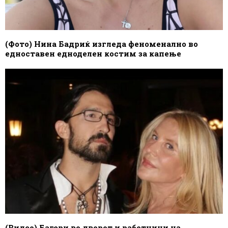
(Фото) Нина Бадриќ изгледа феноменално во
едноставен едноделен костим за капење
(Видео) Багери во дворот и работници на