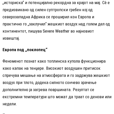
„историска“ и потенцијално рекордна за крајот на мај. Сè е
предизвикано од силен суптропски гребен кој од
северозападна Африка се проширил кон Европа и
практично го „заклучил“ жешкиот воздух над голем дел од
континентот, пишува
Severe Weather
во најновиот
извештај.
Европа под „поклопец“
Феноменот познат како топлинска купола функционира
како капак на тенџере. Високиот воздушен притисок
спречува мешање на атмосферата и го задржува жешкиот
воздух при тлото, додека силното сончево зрачење
дополнително ја загрева површината. Резултат се
екстремни температури што можат да траат со денови или
недели.