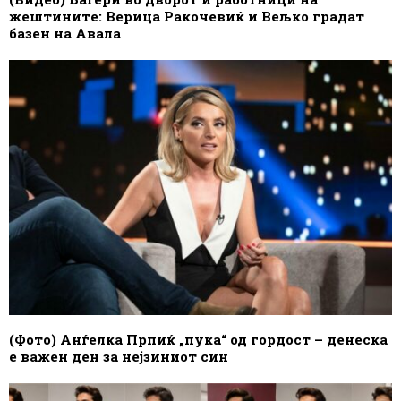
жештините: Верица Ракочевиќ и Вељко градат
базен на Авала
(Фото) Анѓелка Прпиќ „пука“ од гордост – денеска
е важен ден за нејзиниот син