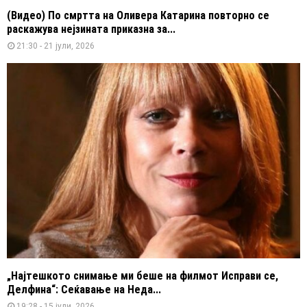
(Видео) По смртта на Оливера Катарина повторно се
раскажува нејзината приказна за...
21:30 - 21 јули, 2026
„Најтешкото снимање ми беше на филмот Исправи се,
Делфина“: Сеќавање на Неда...
19:28 - 15 јули, 2026