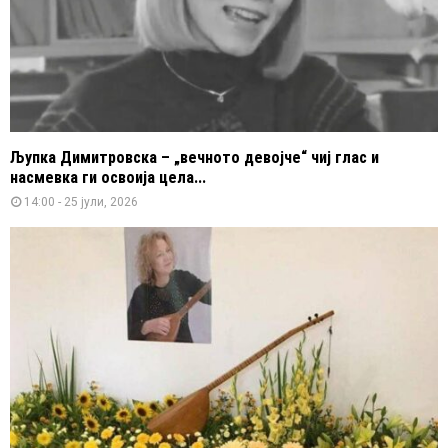
Љупка Димитровска – „вечното девојче“ чиј глас и
насмевка ги освоија цела...
14:00 - 25 јули, 2026