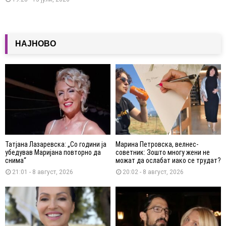
НАЈНОВО
Татјана Лазаревска: „Со години ја
Марина Петровска, велнес-
убедував Маријана повторно да
советник: Зошто многу жени не
снима“
можат да ослабат иако се трудат?
21:01 - 8 август, 2026
20:02 - 8 август, 2026