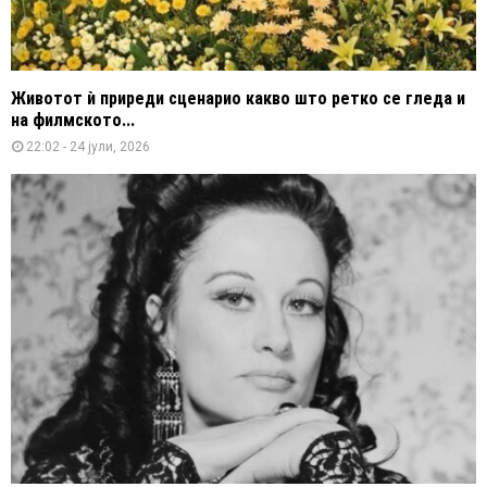
Животот ѝ приреди сценарио какво што ретко се гледа и
на филмското...
22:02 - 24 јули, 2026