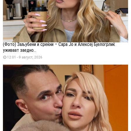
(Фото) Заљубени и среќни – Сара Јо и Алексеј Бјелогрлиќ
уживаат заедно...
12:01 - 9 август, 2026