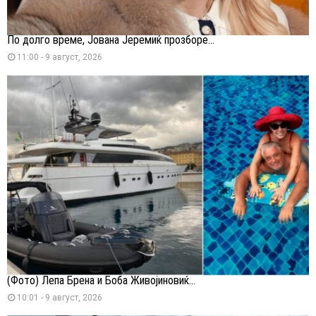
По долго време, Јована Јеремиќ прозборе...
11:00 - 9 август, 2026
(Фото) Лепа Брена и Боба Живојиновиќ...
10:01 - 9 август, 2026