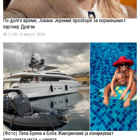
По долго време, Јована Јеремиќ прозборе за поранешниот
партнер Драган
11:00 - 9 август, 2026
(Фото) Лепа Брена и Боба Живојиновиќ ја изнајмуваат
луксузната јахта – цената...