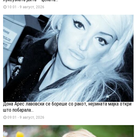
10:01 - 9 август, 2026
Дона Арес лавовски се бореше со ракот, нејзината мајка откри
што побарала...
09:01 - 9 август, 2026