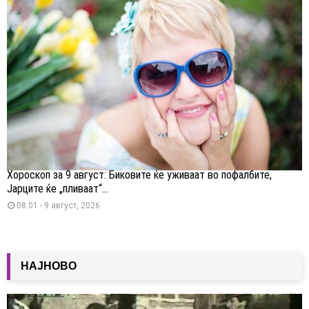
Хороскоп за 9 август: Биковите ќе уживаат во пофалбите,
Јарците ќе „пливаат“...
08:01 - 9 август, 2026
НАЈНОВО