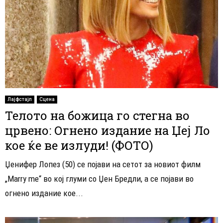
Лајфстајл
Сцена
Телото на божица го стегна во
црвено: Огнено издание на Џеј Ло
кое ќе ве излуди! (ФОТО)
Џенифер Лопез (50) се појави на сетот за новиот филм
„Marry me“ во кој глуми со Џен Бредли, а се појави во
огнено издание кое...