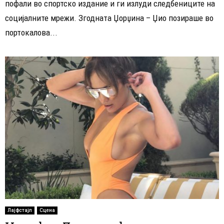
пофали во спортско издание и ги излуди следбениците на
социјалните мрежи. Згодната Џорџина – Џио позираше во
портокалова...
Лајфстајл
Сцена