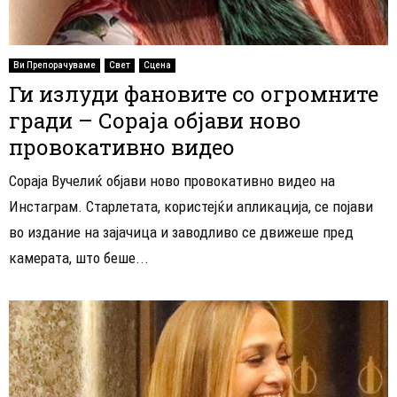
Ви Препорачуваме
Свет
Сцена
Ги излуди фановите со огромните
гради – Сораја објави ново
провокативно видео
Сораја Вучелиќ објави ново провокативно видео на
Инстаграм. Старлетата, користејќи апликација, се појави
во издание на зајачица и заводливо се движеше пред
камерата, што беше...