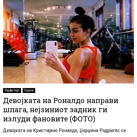
Лајфстајл
Сцена
Девојката на Роналдо направи
шпага, нејзиниот задник ги
излуди фановите (ФОТО)
Девојката на Кристијано Роналдо, Џорџина Родригес се