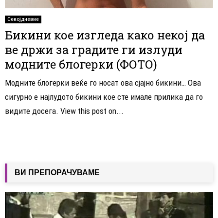
Секојдневие
Бикини кое изгледа како некој да
ве држи за градите ги излуди
модните блогерки (ФОТО)
Модните блогерки веќе го носат ова сјајно бикини… Ова
сигурно е најлудото бикини кое сте имале прилика да го
видите досега. View this post on...
ВИ ПРЕПОРАЧУВАМЕ