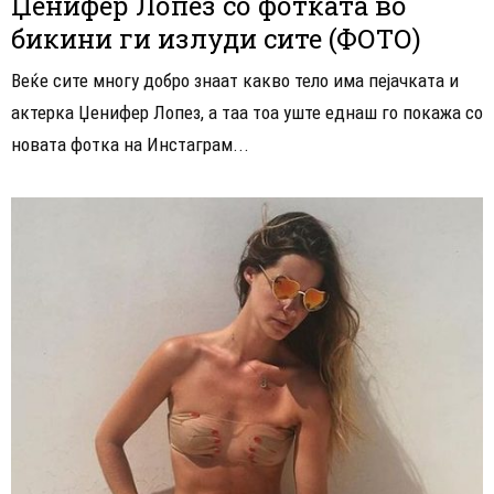
Џенифер Лопез со фотката во
бикини ги излуди сите (ФОТО)
Веќе сите многу добро знаат какво тело има пејачката и
актерка Џенифер Лопез, а таа тоа уште еднаш го покажа со
новата фотка на Инстаграм...