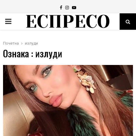
Facebook
Instagram
Youtube
PRIMARY
MENU
Почетна
излуди
Ознака : излуди