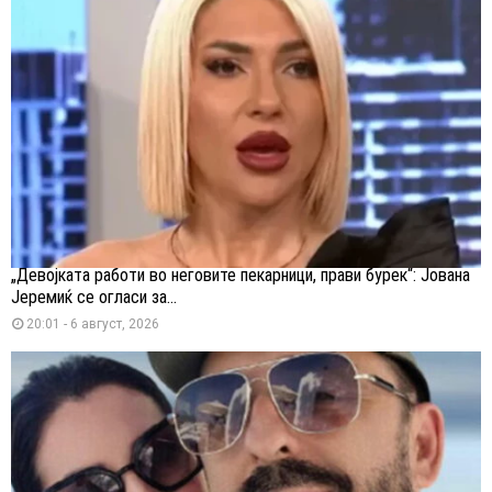
„Девојката работи во неговите пекарници, прави бурек“: Јована
Јеремиќ се огласи за...
20:01 - 6 август, 2026