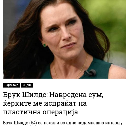
Лајфстајл
Сцена
Брук Шилдс: Навредена сум,
ќерките ме испраќат на
пластична операција
Брук Шилдс (54) се пожали во едно недамнешно интервју