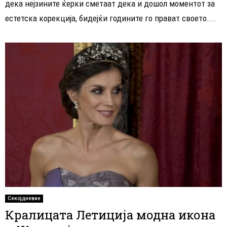
дека нејзините ќерки сметаат дека и дошол моментот за
естетска корекција, бидејќи годините го прават своето....
Секојдневие
Кралицата Летиција модна икона