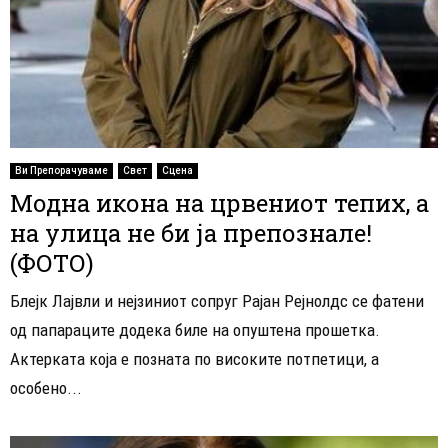
Ви Препорачуваме
Свет
Сцена
Модна икона на црвениот тепих, а
на улица не би ја препознале!
(ФОТО)
Блејк Лајвли и нејзиниот сопруг Рајан Рејнолдс се фатени
од папараците додека биле на опуштена прошетка.
Актерката која е позната по високите потпетици, а
особено...