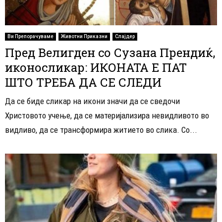
Ви Препорачуваме
Животни Приказни
Слајдер
Пред Велигден со Сузана Прендиќ,
иконосликар: ИКОНАТА Е ПАТ
ШТО ТРЕБА ДА СЕ СЛЕДИ
Да се биде сликар на икони значи да се сведочи
Христовото учење, да се материјализира невидливото во
видливо, да се трансформира житието во слика. Со...