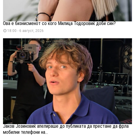
Ова е бизнисменот со кого Милица Тодоровиќ доби син?
18:00 - 6 август, 2026
Јаков Јозиновиќ апелираше до публиката да престане да фрла
мобилни телефони на...