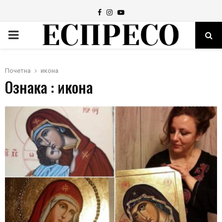
Facebook
Instagram
Youtube
PRIMARY
MENU
Почетна
икона
Ознака : икона