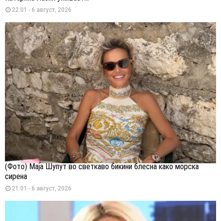
22:01 - 6 август, 2026
(Фото) Маја Шупут во светкаво бикини блесна како морска
сирена
21:01 - 6 август, 2026