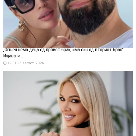
„Огњен нема деца од првиот брак, има син од вториот брак“:
Изјавата...
19:01 - 6 август, 2026