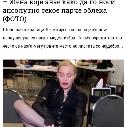
– Жена која знае како да го носи
апсолутно секое парче облека
(ФОТО)
Шпанската кралица Летиција со секое појавување
воодушевува со својот моден избор. Токму поради тоа таа
често се наоѓа меѓу првите места на листата со најдобро...