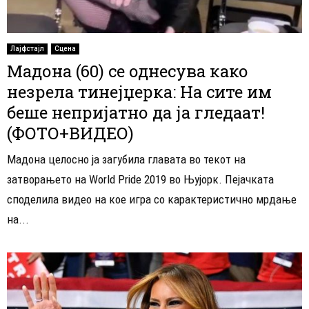
Лајфстајл
Сцена
Мадона (60) се однесува како
незрела тинејџерка: На сите им
беше непријатно да ја гледаат!
(ФОТО+ВИДЕО)
Мадона целосно ја загубила главата во текот на
затворањето на World Pride 2019 во Њујорк. Пејачката
споделила видео на кое игра со карактеристично мрдање
на...