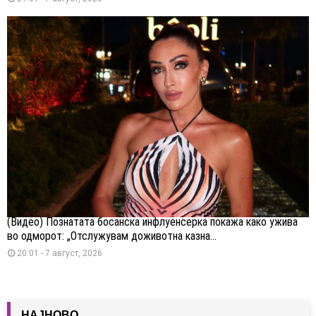
(Видео) Познатата босанска инфлуенсерка покажа како ужива
во одморот: „Отслужувам доживотна казна...
20:01 - 7 август, 2026
НАЈНОВО