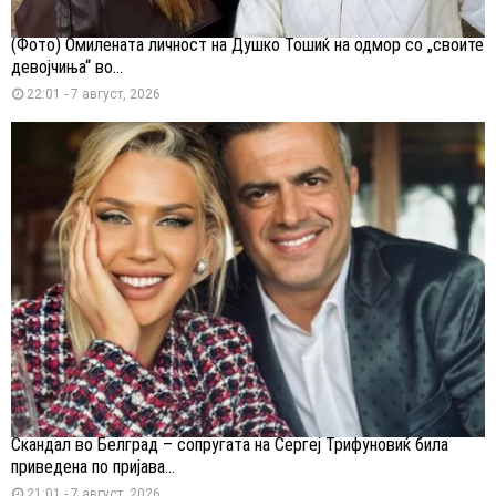
(Фото) Омилената личност на Душко Тошиќ на одмор со „своите
девојчиња“ во...
22:01 - 7 август, 2026
Скандал во Белград – сопругата на Сергеј Трифуновиќ била
приведена по пријава...
21:01 - 7 август, 2026