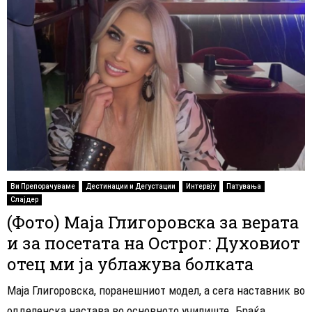
Ви Препорачуваме
Дестинации и Дегустации
Интервју
Патувања
Слајдер
(Фото) Маја Глигоровска за верата
и за посетата на Острог: Духовиот
отец ми ја ублажува болката
Маја Глигоровска, поранешниот модел, а сега наставник во
одделенска настава во основното училиште „Браќа