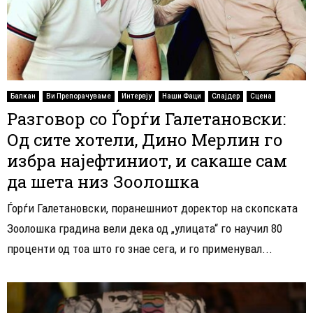
Балкан
Ви Препорачуваме
Интервју
Наши Фаци
Слајдер
Сцена
Разговор со Ѓорѓи Галетановски:
Од сите хотели, Дино Мерлин го
избра најефтиниот, и сакаше сам
да шета низ Зоолошка
Ѓорѓи Галетановски, поранешниот доректор на скопската
Зоолошка градина вели дека од „улицата“ го научил 80
проценти од тоа што го знае сега, и го применувал...