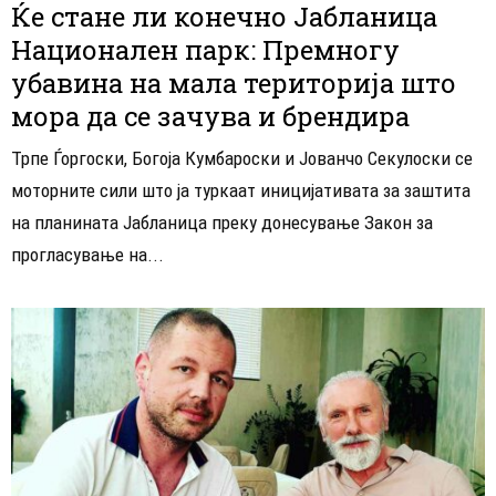
Ќе стане ли конечно Јабланица
Национален парк: Премногу
убавина на мала територија што
мора да се зачува и брендира
Трпе Ѓоргоски, Богоја Кумбароски и Јованчо Секулоски се
моторните сили што ја туркаат иницијативата за заштита
на планината Јабланица преку донесување Закон за
прогласување на...