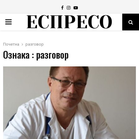
Facebook
Instagram
Youtube
PRIMARY
MENU
Почетна
разговор
Ознака : разговор