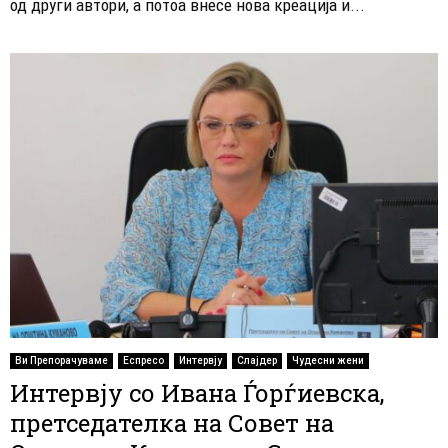
од други автори, а потоа внесе нова креација и...
Ви Препорачуваме
Еспресо
Интервју
Слајдер
Чудесни жени
Интервју со Ивана Ѓорѓиевска,
претседателка на Совет на