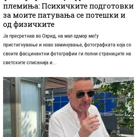
племиња: Психичките подготовки
за моите патувања се потешки и
од физичките
Ја пресретнав во Охрид, на мал одмор меѓу
пристигнување и ново заминување, фотографката која со
своите фасцинантни фотографии ги полни страниците на
светските списанија и...