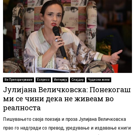
Ви Препорачуваме
Еспресо
Интервју
Слајдер
Чудесни жени
Јулијана Величковска: Понекогаш
ми се чини дека не живеам во
реалноста
Пишувањето своја поезија и проза Јулијана Величковска
прво го надгради со превод, уредување и издавање книги