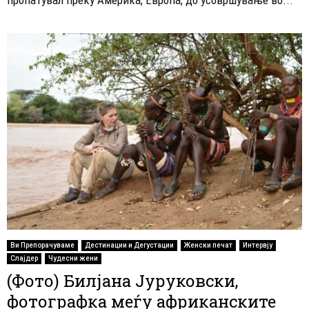
Ви Препорачуваме
Дестинации и Дегустации
Женски печат
Интервју
Слајдер
Чудесни жени
(Фото) Билјана Јуруковски,
фотографка меѓу африканските