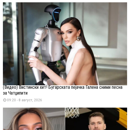
(Видео) Вистински хит! Бугарската пејачка Галена сними песна
за Чатџипити
09:20 - 8 август, 2026