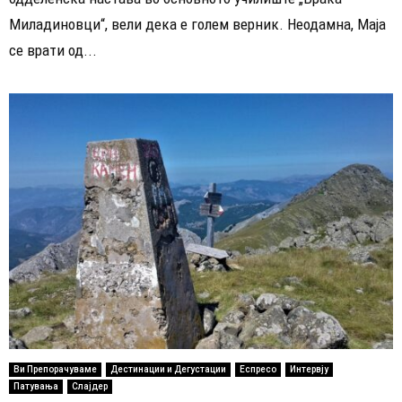
Миладиновци“, вели дека е голем верник. Неодамна, Маја
се врати од...
Ви Препорачуваме
Дестинации и Дегустации
Еспресо
Интервју
Патувања
Слајдер