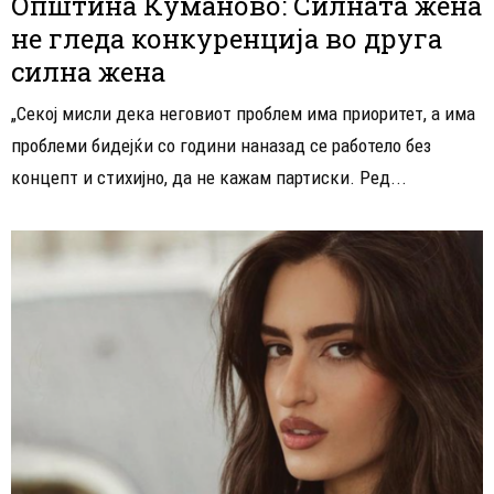
Општина Куманово: Силната жена
не гледа конкуренција во друга
силна жена
„Секој мисли дека неговиот проблем има приоритет, а има
проблеми бидејќи со години наназад се работело без
концепт и стихијно, да не кажам партиски. Ред...