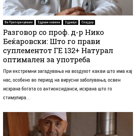
Ви Препорачуваме
Здрави навики
Здравје
Слајдер
Разговор со проф. д-р Нико
Беќаровски: Што го прави
суплементот ГЕ 132+ Натурал
оптимален за употреба
При екстремни загадувања на воздухот какви што има кај
нас, особено во период на вирусни заболувања, освен
исхрана богата со антиоксиданси, исхрана што го
стимулира...