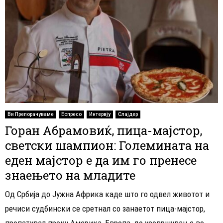
Ви Препорачуваме
Еспресо
Интервју
Слајдер
Горан Абрамовиќ, пица-мајстор,
светски шампион: Големината на
еден мајстор е да им го пренесе
знаењето на младите
Од Србија до Јужна Африка каде што го одвел животот и
речиси судбински се сретнал со занаетот пица-мајстор,
пропатувал преку Америка, Европа, до усовршување во...