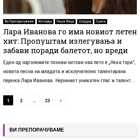
Ви Препорачуваме
Интервју
Наши Фаци
Слајдер
Сцена
Лара Иванова го има новиот летен
хит: Пропуштам излегувања и
забави поради балетот, но вреди
Еден од најголемите понови хитови ова лето е „Нека гори”,
новата песна на младата и исклучително талентирана
пејачка Лара Иванова. Нејзиниот уникатен глас и талент...
Навигација
1
2
…
23
на
написи
ВИ ПРЕПОРАЧУВАМЕ