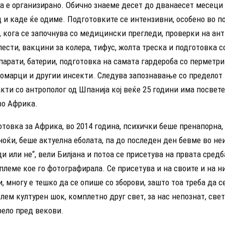
га е организирано. Обично знаеме десет до дванаесет месеци
д и каде ќе одиме. Подготовките се интензивни, особено во 
 кога се започнува со медицински прегледи, проверки на ант
ести, вакцини за колера, тифус, жолта треска и подготовка с
парати, батерии, подготовка на самата гардероба со перметри
комарци и другии инсекти. Следува запознавање со пределот
кти со антрополог од Шпанија кој веќе 25 години има посвете
о Африка.
товка за Африка, во 2014 година, психички беше пренапорна,
оќи, беше актуелна еболата, па до последен ден бевме во не
ди или не“, вели Билјана и потоа се присетува на првата средб
леме кое го фотографирала. Се присетува и на своите и на н
, многу е тешко да се опише со зборови, зашто тоа треба да 
лем културен шок, комплетно друг свет, за нас непознат, све
рело пред векови.