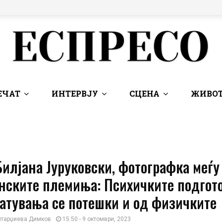
ЕЧАТ
ИНТЕРВЈУ
СЦЕНА
ЖИВОТ
Билјана Јуруковски, фотографка меѓу
нските племиња: Психичките подгото
атувања се потешки и од физичките
нтарџиева Димков
15:50 - 9 октомври, 2023