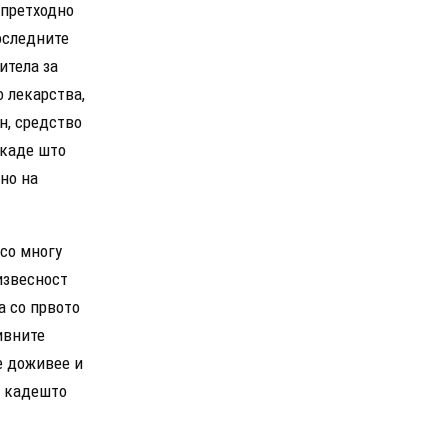
 претходно
последните
итела за
о лекарства,
н, средство
 каде што
но на
 со многу
извесност
а со првото
ивните
се доживее и
т кадешто