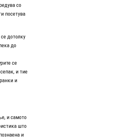
редува со
ги посетува
 се дотолку
лека до
урите се
сепак, и тие
гранки и
е, и самото
еристика што
познаена и