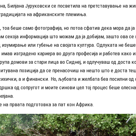
на, Билјана Јуруковски се посветила на претставување на жи
 традицијата на африканските племиња.
, тоа беше само фотографија, но потоа сфатив дека мора да ја
 секоја информација што можам да ја добијам, зашто ова се 
 изумирање или губење на својата култура. Одлуката не беше 
 имав изградено кариера во друга професија и работев како 
рупа домови за стари лица во Сиднеј, и одлучуваш од доста к
итувана позиција да се пренасочиш на нешто што е доста те
ихички, а и финански. Но, љубовта и желбата беа посилни од с
ршка од сопругот и моите синови цел тој процес беше олесна
илјана.
 на првата подготовка за пат кон Африка.