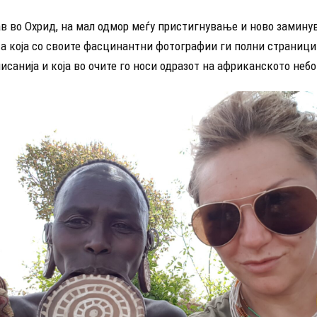
ав во Охрид, на мал одмор меѓу пристигнување и ново замину
а која со своите фасцинантни фотографии ги полни страници
исанија и која во очите го носи одразот на африканското небо