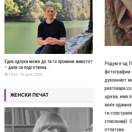
Една одлука може да ти го промени животот
Родум е од П
– дали си подготвена...
фотографии –
10:02 - 31 јули, 2026
духовниот ми
разговара со
ЖЕНСКИ ПЕЧАТ
црква, има л
веќе одамна 
ги спастрил
списанија). 
отпатува.