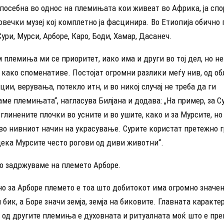
 посебна во однос на племињата кои живеат во Африка, ја спо
вечки музеј кој комплетно ја фасцинира. Во Етиопија обично 
ри, Мурси, Арборе, Каро, Боди, Хамар, Дасанеч.
 племиња ми се приоритет, иако има и други во тој дел, но не
како споменативе. Постојат огромни разлики меѓу нив, од об
ции, верувања, потекло итн, и во никој случај не треба да ги
ме племињата“, нагласува Билјана и додава: „На пример, за С
линените плочки во усните и во ушите, како и за Мурсите, но 
во нивниот начин на украсување. Сурите користат претежно 
дека Мурсите често рогови од диви животни“.
го задржуваме на племето Арборе.
о за Арборе племето е тоа што добитокот има огромно значењ
 бик, а Боре значи земја, земја на биковите. Главната каракт
 од другите племиња е духовната и ритуалната моќ што е пре