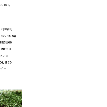
вотот,
народи,
лесна, од
извршен
омотен
шко и
è, и со
т“ –