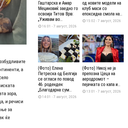
Гаштарска и Амар
од новите модели на
Мециновиќ заедно го
клуб маси со
освоија Титов Врв:
епоксидна смола на...
„Уживам во...
15:02 - 7 август, 2026
16:01 - 7 август, 2026
возбудливите
(Фото) Елена
(Фото) Никој не ја
нтиненти, а
Петреска од Белгија
препозна Цеца на
село
се огласи по повод
аеродромот –
46. роденден:
пејачката со капа и...
лиската
„Благодарна сум...
13:01 - 7 август, 2026
та зора,
14:01 - 7 август, 2026
а, и речиси
ање за
ак ќе