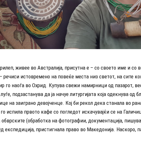
рилеп, живее во Австралија, присутна е – со своето име и со 
 речиси истовремено на повеќе места низ светот, на сите ко
р го наоѓа во Охрид. Купува свежи намирници од пазарот, ве
 луѓе, подзастанува да ја начуе литургијата која одекнува од б
ице на заиграно девојченце. Кој би рекол дека станала во рана
го испила првото кафе со погледот искачувајќи се на Галичиц
а обврските (обработка на фотографии, документација, пишув
Од експедиција, пристигнала право во Македонија. Наскоро, п