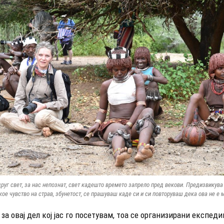
друг свет, за нас непознат, свет кадешто времето запрело пред векови. Предизвикув
ое чувство на страв, збунетост, се прашуваш каде си и си повторуваш дека ова не е 
 за овај дел кој јас го посетувам, тоа се организирани експед