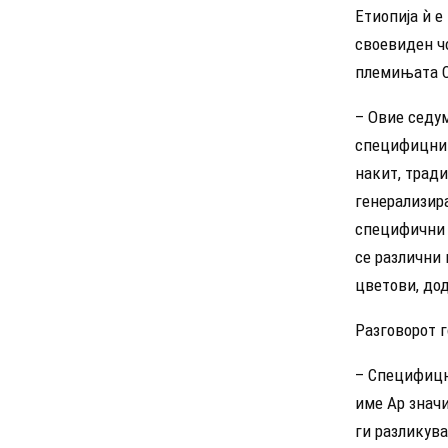
Етиопија ѝ е
своевиден чо
племињата Су
– Овие седум
специфицни 
накит, тради
генерализира
специфични г
се различни 
цветови, до
Разговорот 
– Специфицн
име Ар значи
ги разликува