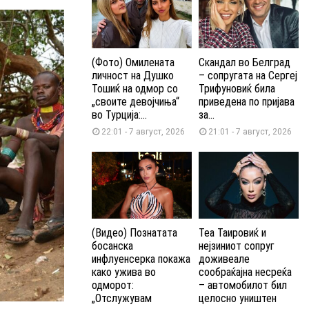
(Фото) Омилената
Скандал во Белград
личност на Душко
– сопругата на Сергеј
Тошиќ на одмор со
Трифуновиќ била
„своите девојчиња“
приведена по пријава
во Турција:...
за...
22:01 - 7 август, 2026
21:01 - 7 август, 2026
(Видео) Познатата
Теа Таировиќ и
босанска
нејзиниот сопруг
инфлуенсерка покажа
доживеале
како ужива во
сообраќајна несреќа
одморот:
– автомобилот бил
„Отслужувам
целосно уништен