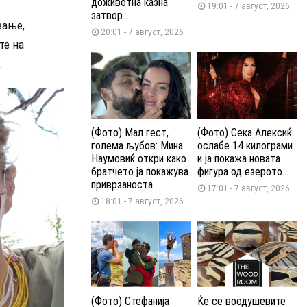
доживотна казна
19:01 - 7 август, 2026
затвор...
вање,
20:01 - 7 август, 2026
те на
.
(Фото) Мал гест,
(Фото) Сека Алексиќ
голема љубов: Мина
ослабе 14 килограми
Наумовиќ откри како
и ја покажа новата
братчето ја покажува
фигура од езерото...
приврзаноста...
17:01 - 7 август, 2026
18:01 - 7 август, 2026
(Фото) Стефанија
Ќе се воодушевите