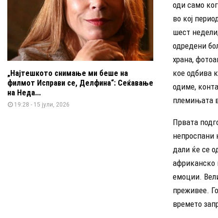
оди само ко
во кој перио
шест недели,
одредени бол
храна, фотоа
кое одбива 
„Најтешкото снимање ми беше на
филмот Исправи се, Делфина“: Сеќавање
одиме, конта
на Неда...
племињата в
19:28 - 15 јули, 2026
Првата подго
непроспани н
дали ќе се о
африканско п
емоции. Вели
преживее. Го
времето зап