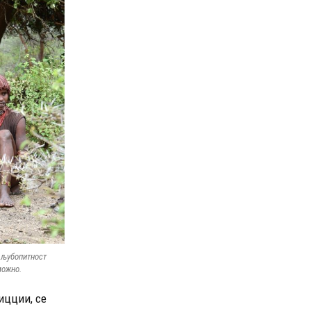
а љубопитност
можно.
иицции, се