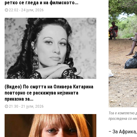
ретко се гледа и на филмското...
22:02 - 24 јули, 2026
(Видео) По смртта на Оливера Катарина
повторно се раскажува нејзината
приказна за...
21:30 - 21 јули, 2026
Тоа е комплетно 
проследена со нек
– За Африка,