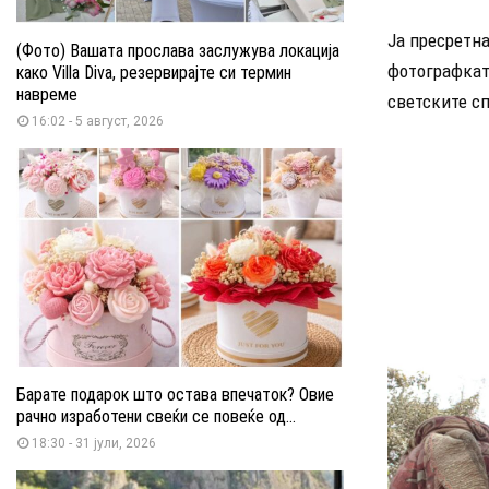
Ја пресретн
(Фото) Вашата прослава заслужува локација
фотографкат
како Villa Diva, резервирајте си термин
навреме
светските сп
16:02 - 5 август, 2026
Барате подарок што остава впечаток? Овие
рачно изработени свеќи се повеќе од...
18:30 - 31 јули, 2026