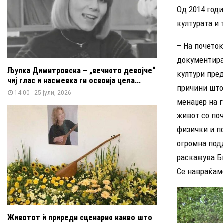
Од 2014 годи
културата и
– На почеток
документирам
Љупка Димитровска – „вечното девојче“
култури пред
чиј глас и насмевка ги освоија цела...
причини што
14:00 - 25 јули, 2026
менаџер на г
живот со поч
физички и пс
огромна подд
раскажува Б
Се навраќаме
Животот ѝ приреди сценарио какво што