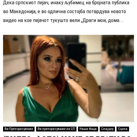
Дека српскиот пејач, инаку љубимец на бројната публика
во Македонија, е во одлична состојба потврдува новото
видео на коe пејачот тукушто вели „Драги мои, дома...
Ви Препорачуваме
Ви препорачуваме на СП
Наши Фаци
Слајдер
Сцена