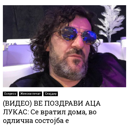
Еспресо
Женски печат
Слајдер
(ВИДЕО) ВЕ ПОЗДРАВИ АЦА
ЛУКАС: Се вратил дома, во
одлична состојба е