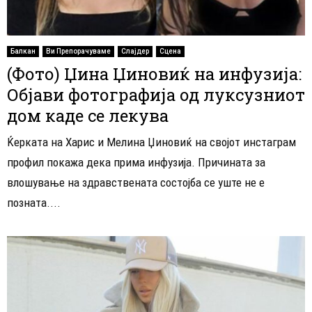
Балкан
Ви Препорачуваме
Слајдер
Сцена
(Фото) Џина Џиновиќ на инфузија:
Објави фотографија од луксузниот
дом каде се лекува
Ќерката на Харис и Мелина Џиновиќ на својот инстаграм
профил покажа дека прима инфузија. Причината за
влошување на здравствената состојба се уште не е
позната....