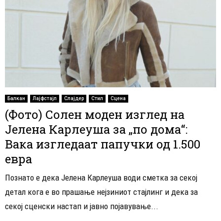
Балкан
Лајфстајл
Слајдер
Стил
Сцена
(Фото) Солен моден изглед на
Јелена Карлеуша за „по дома“:
Вака изгледаат папучки од 1.500
евра
Познато е дека Јелена Карлеуша води сметка за секој
детал кога е во прашање нејзиниот стајлинг и дека за
секој сценски настап и јавно појавување...