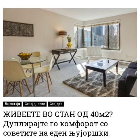
Лајфстајл
Секојдневие
Слајдер
ЖИВЕЕТЕ ВО СТАН ОД 40м2?
Дуплирајте го комфорот со
советите на еден њујоршки