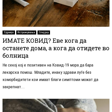
Здравје
Истражувања
Слајдер
ИМАТЕ КОВИД? Еве кога да
останете дома, а кога да отидете во
болница
Не секој кој е позитивен на Ковид-19 мора да бара
лекарска помош. Младите, инаку здрави луѓе без
коморбидитети кои имаат благи симптоми можат да
закрепнат...