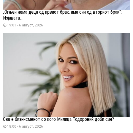
„Огњен нема деца од првиот брак, има син од вториот брак“:
Изјавата...
19:01 - 6 август, 2026
Ова е бизнисменот со кого Милица Тодоровиќ доби син?
18:00 - 6 август, 2026