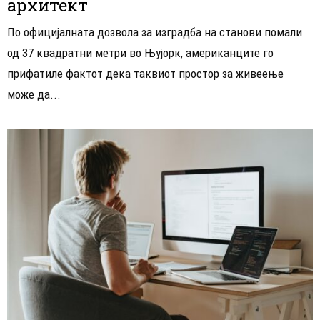
архитект
По официјалната дозвола за изградба на станови помали
од 37 квадратни метри во Њујорк, американците го
прифатиле фактот дека таквиот простор за живеење
може да...