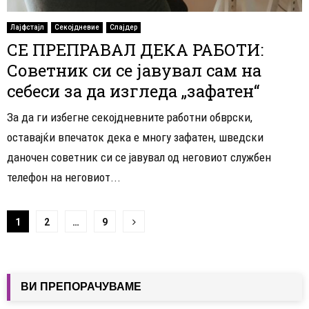
Лајфстајл
Секојдневие
Слајдер
СЕ ПРЕПРАВАЛ ДЕКА РАБОТИ:
Советник си се јавувал сам на
себеси за да изгледа „зафатен“
За да ги избегне секојдневните работни обврски,
оставајќи впечаток дека е многу зафатен, шведски
даночен советник си се јавувал од неговиот службен
телефон на неговиот...
Навигација
1
2
…
9
на
написи
ВИ ПРЕПОРАЧУВАМЕ