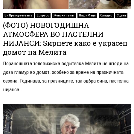
Ви Препорачуваме
Еспресо
Женски печат
Наши Фаци
Слајдер
Сцена
(ФОТО) НОВОГОДИШНА
АТМОСФЕРА ВО ПАСТЕЛНИ
НИЈАНСИ: Ѕирнете како е украсен
домот на Мелита
Поранешната телевизиска водителка Мелита не штеди на
доза гламур во домот, особено за време на празничната
сезона. Годинава, за празниците, таа одбра сина, пастелна
нијанса...