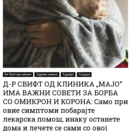
Ви Препорачуваме
Здрави навики
Здравје
Слајдер
Д-Р СВИФТ ОД КЛИНИКА „МАЈО“
ИМА ВАЖНИ СОВЕТИ ЗА БОРБА
СО ОМИКРОН И КОРОНА: Само при
овие симптоми побарајте
лекарска помош, инаку останете
дома и лечете се сами со овој