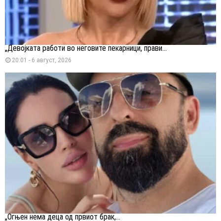
„Девојката работи во неговите пекарници, прави...
20:01 - 6 август, 2026
„Огњен нема деца од првиот брак,...