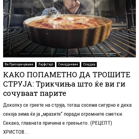
Ви Препорачуваме
Лајфстајл
Секојдневие
Слајдер
КАКО ПОПАМЕТНО ДА ТРОШИТЕ
СТРУЈА: Трикчиња што ќе ви ги
сочуваат парите
Доколку се греете на струја, тогаш сосема сигурно е дека
секоја зима ќе ја „мразите“ поради огромните сметки.
Секако, главната причина е греењето. (РЕЦЕПТ)
ХРИСТОВ...