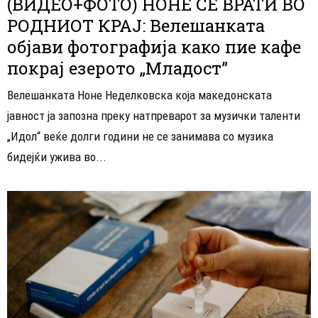
(ВИДЕО+ФОТО) НОНЕ СЕ ВРАТИ ВО
РОДНИОТ КРАЈ: Велешанката
објави фотографија како пие кафе
покрај езерото „Младост”
Велешанката Ноне Неделковска која македонската
јавност ја запозна преку натпреварот за музички таленти
„Идол“ веќе долги години не се занимава со музика
бидејќи ужива во...