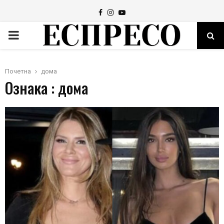
Facebook
Instagram
Youtube
PRIMARY
MENU
Почетна
дома
Ознака : дома