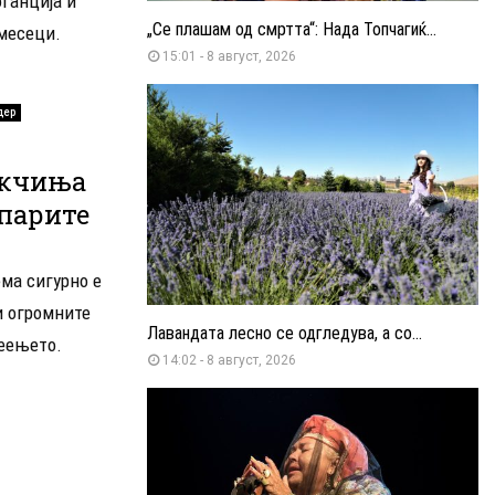
ганција и
„Се плашам од смртта“: Нада Топчагиќ...
 месеци.
15:01 - 8 август, 2026
дер
икчиња
 парите
ема сигурно е
и огромните
Лавандата лесно се одгледува, а со...
реењето.
14:02 - 8 август, 2026