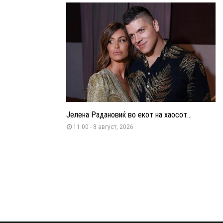
Јелена Радановиќ во екот на хаосот...
11:00 - 8 август, 2026