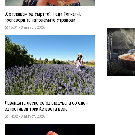
„Се плашам од смртта“: Нада Топчагиќ
проговори за најголемите стравови
15:01 - 8 август, 2026
Лавандата лесно се одгледува, а со еден
едноставен трик ќе цвета цело...
14:02 - 8 август, 2026