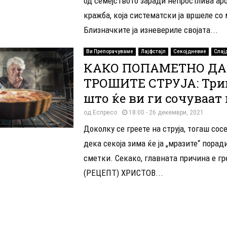
од семејството заради непростлива аро
кражба, која систематски ја вршеле со
Близначките ја изневериле својата...
Ви Препорачуваме
Лајфстајл
Секојдневие
Слај
КАКО ПОПАМЕТНО ДА
ТРОШИТЕ СТРУЈА: Тр
што ќе ви ги сочуваат
од
Еспресо
18:00 - 26 декември, 2021
Доколку се греете на струја, тогаш сос
дека секоја зима ќе ја „мразите“ порад
сметки. Секако, главната причина е г
(РЕЦЕПТ) ХРИСТОВ...