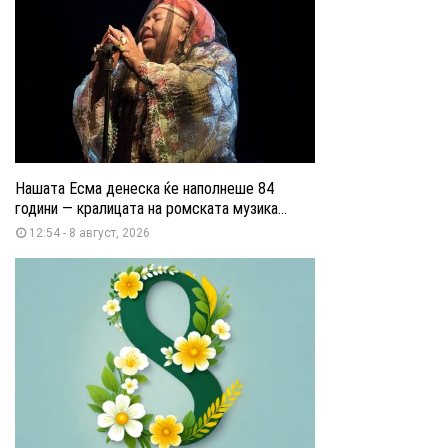
Нашата Есма денеска ќе наполнеше 84
години — кралицата на ромската музика...
12:54 - 8 август, 2026