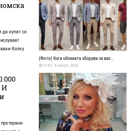
ономска
 да купат се
мислуваат
бавки Колку
(Фото) Кога облеката зборува за вас:...
16:02 - 8 август, 2026
.000
 И
ги
е протерани