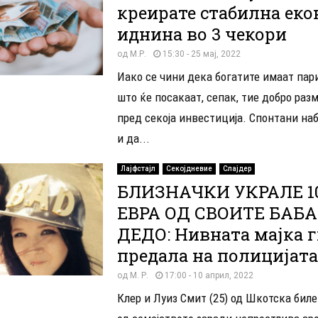
креирате стабилна ек
иднина во 3 чекори
од
М.Р.
15:30 - 25 мај, 2022
Иако се чини дека богатите имаат пари
што ќе посакаат, сепак, тие добро раз
пред секоја инвестициja. Спонтани на
и да...
Лајфстајл
Секојдневие
Слајдер
БЛИЗНАЧКИ УКРАЛЕ 10
ЕВРА ОД СВОИТЕ БАБА
ДЕДО: Нивната мајка 
предала на полицијата
од
М. Р.
17:00 - 10 април, 2022
Клер и Луиз Смит (25) од Шкотска бил