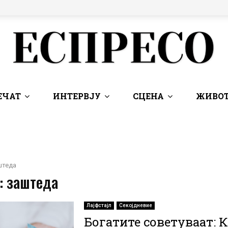
ЕЧАТ
ИНТЕРВЈУ
СЦЕНА
ЖИВОТ
штеда
: заштеда
Лајфстајл
Секојдневие
Богатите советуваат: К