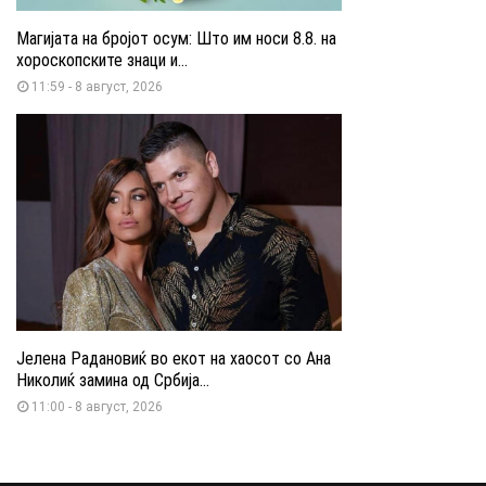
Магијата на бројот осум: Што им носи 8.8. на
хороскопските знаци и...
11:59 - 8 август, 2026
Јелена Радановиќ во екот на хаосот со Ана
Николиќ замина од Србија...
11:00 - 8 август, 2026