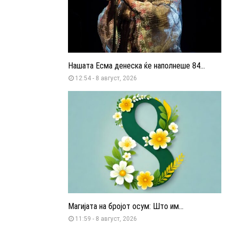
Нашата Есма денеска ќе наполнеше 84...
12:54 - 8 август, 2026
Магијата на бројот осум: Што им...
11:59 - 8 август, 2026