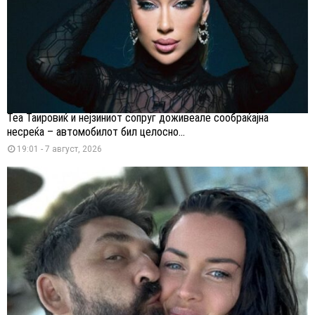
Теа Таировиќ и нејзиниот сопруг доживеале сообраќајна
несреќа – автомобилот бил целосно...
19:01 - 7 август, 2026