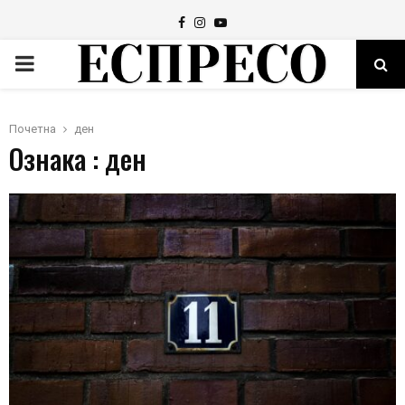
Facebook
Instagram
Youtube
PRIMARY
MENU
Почетна
ден
Ознака : ден