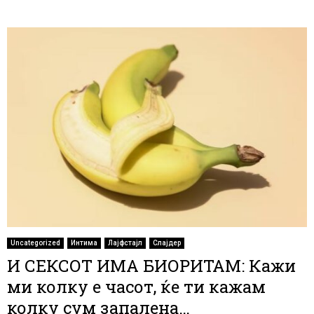
Uncategorized
Интима
Лајфстајл
Слајдер
И СЕКСОТ ИМА БИОРИТАМ: Кажи
ми колку е часот, ќе ти кажам
колку сум запалена…