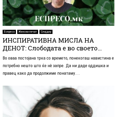
Еспресо
Женски печат
Слајдер
ИНСПИРАТИВНА МИСЛА НА
ДЕНОТ: Слободата е во своето…
Во оваа постојана трка со времето, понекогаш навистина е
потребно нешто што ќе нè запре. Да ни даде оддишка и
правец како да продолжиме понатаму....