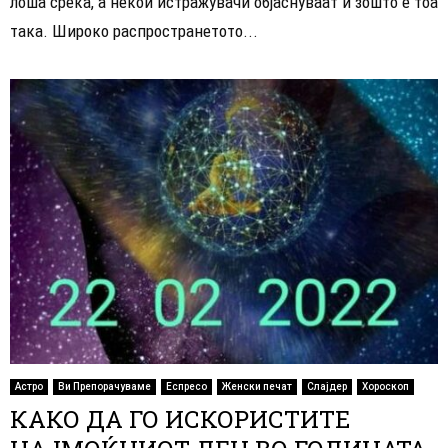
лоша среќа, а некои истражувачи објаснуваат и зошто е тоа
така. Широко распространетото...
Астро
Ви Препорачуваме
Еспресо
Женски печат
Слајдер
Хороскоп
КАКО ДА ГО ИСКОРИСТИТЕ