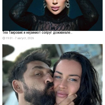
Теа Таировиќ и нејзиниот сопруг доживеале...
19:01 - 7 август, 2026