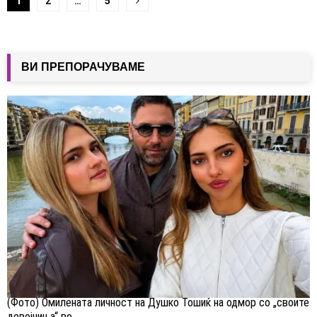
Навигација
1
2
…
5
на
написи
ВИ ПРЕПОРАЧУВАМЕ
(Фото) Омилената личност на Душко Тошиќ на одмор со „своите
девојчиња“ во...