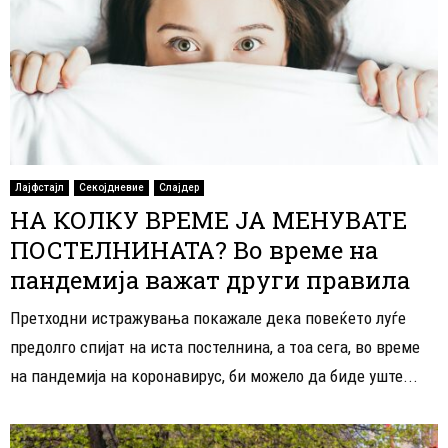
Лајфстајл
Секојдневие
Слајдер
НА КОЛКУ ВРЕМЕ ЈА МЕНУВАТЕ
ПОСТЕЛНИНАТА? Во време на
пандемија важат други правила
Претходни истражувања покажале дека повеќето луѓе
предолго спијат на иста постелнина, а тоа сега, во време
на пандемија на коронавирус, би можело да биде уште...