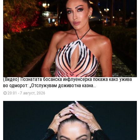
(Видео) Познатата босанска инфлуенсерка покажа како ужива
во одморот: „Отслужувам доживотна казна...
20:01 - 7 август, 2026