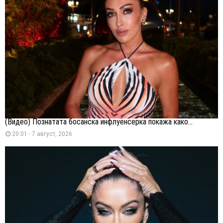
(Видео) Познатата босанска инфлуенсерка покажа како...
20:01 - 7 август, 2026