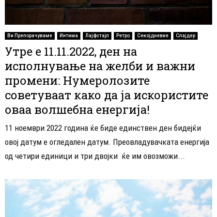
Ви Препорачуваме
Интима
Лајфстајл
Ретро
Секојдневие
Слајдер
Утре е 11.11.2022, ден на
исполнување на желби и важни
промени: Нумеролозите
советуваат како да ја искористите
оваа волшебна енергија!
11 ноември 2022 година ќе биде единствен ден бидејќи
овој датум е огледален датум. Преовладувачката енергија
од четири единици и три двојки ќе им овозможи...