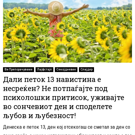
Ви Препорачуваме
Лајфстајл
Секојдневие
Слајдер
Дали петок 13 навистина е
несреќен? Не потпаѓајте под
психолошки притисок, уживајте
во сончевиот ден и споделете
љубов и љубезност!
Денеска е петок 13, ден кој отсекогаш се сметал за ден со