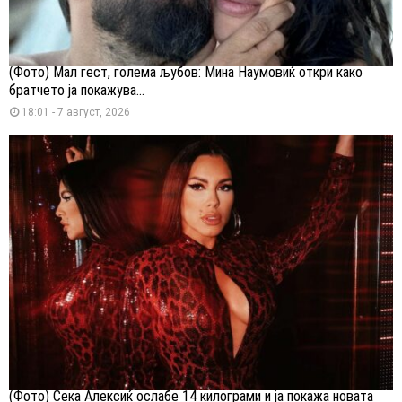
(Фото) Мал гест, голема љубов: Мина Наумовиќ откри како
братчето ја покажува...
18:01 - 7 август, 2026
(Фото) Сека Алексиќ ослабе 14 килограми и ја покажа новата