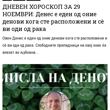
ДНЕВЕН ХОРОСКОП ЗА 29
НОЕМВРИ: Денес е еден од оние
денови кога сте расположени и сѐ
ви оди од рака
Овен Денес е еден од оние денови кога сте расположени и
сѐ ви оди од рака. Слободните припадници на овој знак ќе
влезат во љубовна...