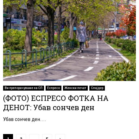
Ви препорачуваме на СП
Еспресо
Женски печат
Слајдер
(ФОТО) ЕСПРЕСО ФОТКА НА
ДЕНОТ: Убав сончев ден
Убав сончев ден....