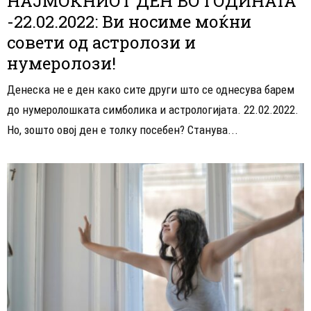
НАЈМОЌНИОТ ДЕН ВО ГОДИНАТА
-22.02.2022: Ви носиме моќни
совети од астролози и
нумеролози!
Денеска не е ден како сите други што се однесува барем
до нумеролошката симболика и астрологијата. 22.02.2022.
Но, зошто овој ден е толку посебен? Станува...