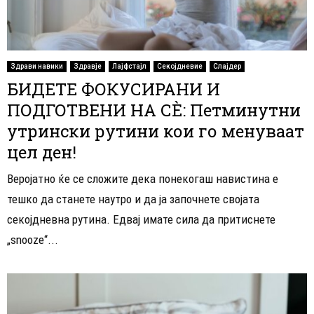
Здрави навики
Здравје
Лајфстајл
Секојдневие
Слајдер
БИДЕТЕ ФОКУСИРАНИ И
ПОДГОТВЕНИ НА СÈ: Петминутни
утрински рутини кои го менуваат
цел ден!
Веројатно ќе се сложите дека понекогаш навистина е
тешко да станете наутро и да ја започнете својата
секојдневна рутина. Едвај имате сила да притиснете
„snooze“...