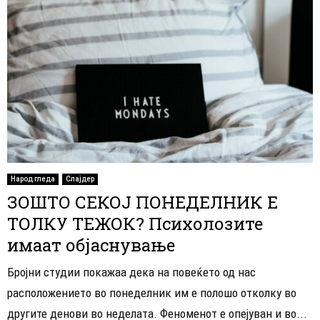
Народ гледа
Слајдер
ЗОШТО СЕКОЈ ПОНЕДЕЛНИК Е
ТОЛКУ ТЕЖОК? Психолозите
имаат објаснување
Бројни студии покажаа дека на повеќето од нас
расположението во понеделник им е полошо отколку во
другите денови во неделата. Феноменот е опејуван и во...