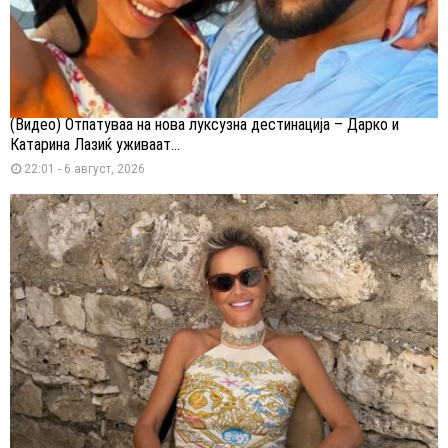
(Видео) Отпатуваа на нова луксузна дестинација – Дарко и
Катарина Лазиќ уживаат...
22:01 - 6 август, 2026