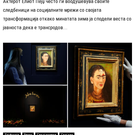
Актерот Елиот Пејџ често ги воодушевува своите
следбеници на социјалните мрежи со својата
трансформација откако минатата зима ја сподели веста со
јавноста дека е трансродов...
Лајфстајл
Ретро
Секојдневие
Слајдер