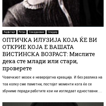
Лајфстајл
Ретро
Секојдневие
Слајдер
ОПТИЧКА ИЛУЗИЈА КОЈА ЌЕ ВИ
ОТКРИЕ КОЈА Е ВАШАТА
ВИСТИНСКА ВОЗРАСТ: Мислите
дека сте млади или стари,
проверете
Човечкиот мозок е неверојатна креација. И без разлика на
тоа колку сме паметни, постојат моменти кога ќе се
збуниме поради работите кои ни изгледаат едноставни....