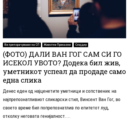
Ви препорачуваме на СП
Животни Приказни
Слајдер
(ФОТО) ДАЛИ ВАН ГОГ САМ СИ ГО
ИСЕКОЛ УВОТО? Додека бил жив,
уметникот успеал да продаде само
една слика
Денес еден од најценетите уметници и сопственик на
најпрепознатливиот сликарски стил, Винсент Ван Гог, во
своето време бил попрепознатлив по епитетот луд,
отколку неговата генијалност....