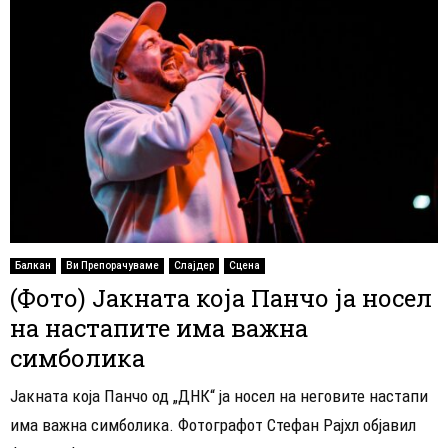
Балкан
Ви Препорачуваме
Слајдер
Сцена
(Фото) Јакната која Панчо ја носел
на настапите има важна
симболика
Јакната која Панчо од „ДНК“ ја носел на неговите настапи
има важна симболика. Фотографот Стефан Рајхл објавил