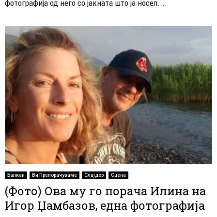
фотографија од него со јакната што ја носел...
Балкан
Ви Препорачуваме
Слајдер
Сцена
(Фото) Ова му го порача Илина на
Игор Џамбазов, една фотографија