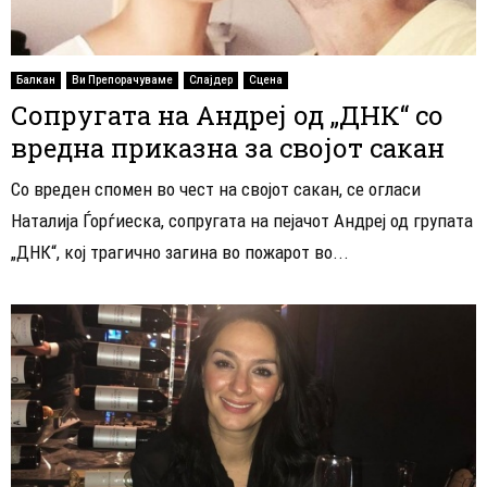
Балкан
Ви Препорачуваме
Слајдер
Сцена
Сопругата на Андреј од „ДНК“ со
вредна приказна за својот сакан
Со вреден спомен во чест на својот сакан, се огласи
Наталија Ѓорѓиеска, сопругата на пејачот Андреј од групата
„ДНК“, кој трагично загина во пожарот во...