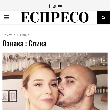
Facebook
Instagram
Youtube
PRIMARY
MENU
Почетна
Слика
Ознака : Слика