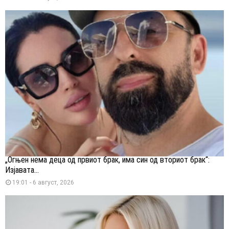
„Огњен нема деца од првиот брак, има син од вториот брак“:
Изјавата...
19:01 - 6 август, 2026