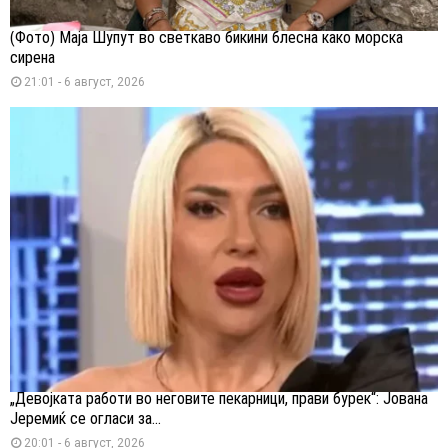
(Фото) Маја Шупут во светкаво бикини блесна како морска
сирена
21:01 - 6 август, 2026
„Девојката работи во неговите пекарници, прави бурек“: Јована
Јеремиќ се огласи за...
20:01 - 6 август, 2026