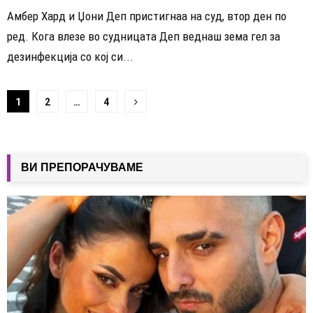
Амбер Хард и Џони Деп пристигнаа на суд, втор ден по
ред. Кога влезе во судницата Деп веднаш зема гел за
дезинфекција со кој си...
Навигација
1
2
…
4
на
написи
ВИ ПРЕПОРАЧУВАМЕ