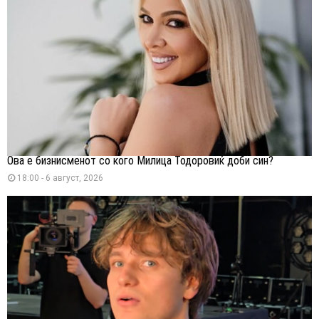
Ова е бизнисменот со кого Милица Тодоровиќ доби син?
18:00 - 6 август, 2026