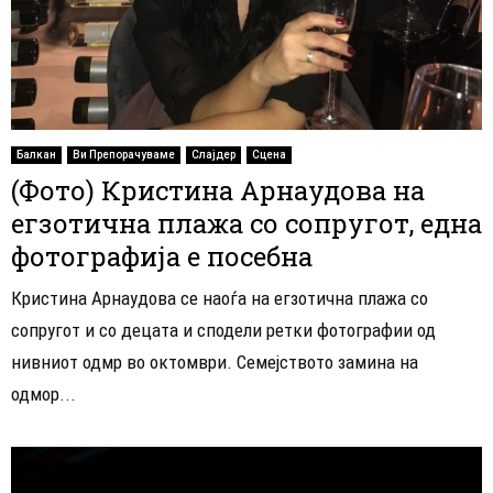
Балкан
Ви Препорачуваме
Слајдер
Сцена
(Фото) Кристина Арнаудова на
егзотична плажа со сопругот, една
фотографија е посебна
Кристина Арнаудова се наоѓа на егзотична плажа со
сопругот и со децата и сподели ретки фотографии од
нивниот одмр во октомври. Семејството замина на
одмор...