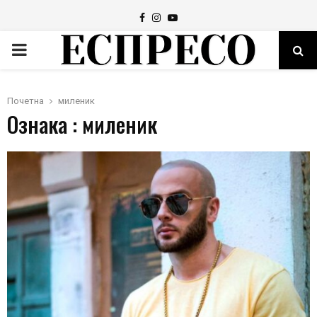
Facebook
Instagram
Youtube
PRIMARY
MENU
Почетна
миленик
Ознака : миленик