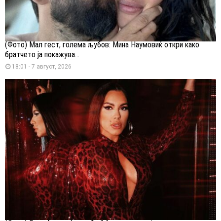
(Фото) Мал гест, голема љубов: Мина Наумовиќ откри како
братчето ја покажува...
18:01 - 7 август, 2026