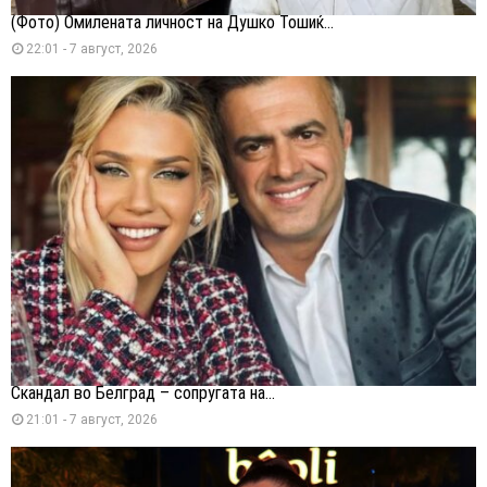
(Фото) Омилената личност на Душко Тошиќ...
22:01 - 7 август, 2026
Скандал во Белград – сопругата на...
21:01 - 7 август, 2026