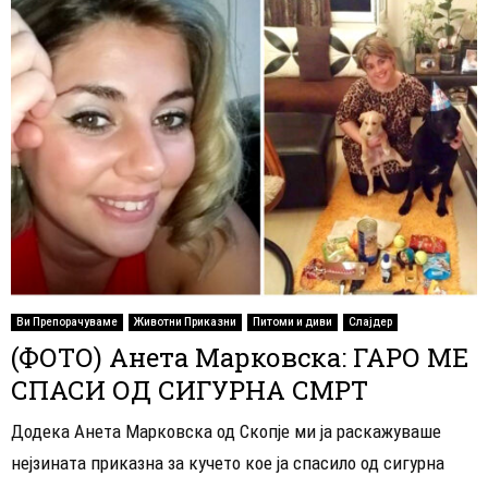
Ви Препорачуваме
Животни Приказни
Питоми и диви
Слајдер
(ФОТО) Анета Марковска: ГАРО МЕ
СПАСИ ОД СИГУРНА СМРТ
Додека Анета Марковска од Скопје ми ја раскажуваше
нејзината приказна за кучето кое ја спасило од сигурна