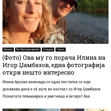
Балкан
Ви Препорачуваме
Слајдер
Сцена
(Фото) Ова му го порача Илина на
Игор Џамбазов, една фотографија
откри нешто интересно
Илина Арсова изненади со една постапка со која
докажува дека е сѐ уште во контакт со Игор Џамбазов.
Познатата планинарка и уметница и актерот беа...