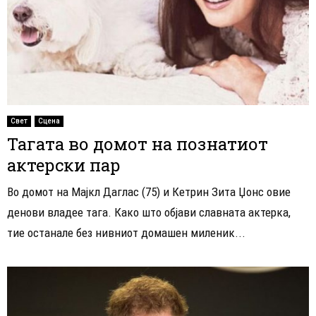
Свет
Сцена
Тагата во домот на познатиот
актерски пар
Во домот на Мајкл Даглас (75) и Кетрин Зита Џонс овие
денови владее тага. Како што објави славната актерка,
тие останале без нивниот домашен миленик...