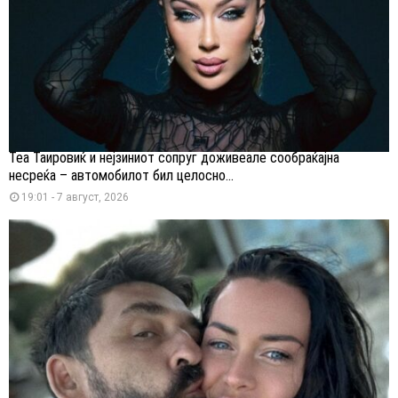
Теа Таировиќ и нејзиниот сопруг доживеале сообраќајна
несреќа – автомобилот бил целосно...
19:01 - 7 август, 2026