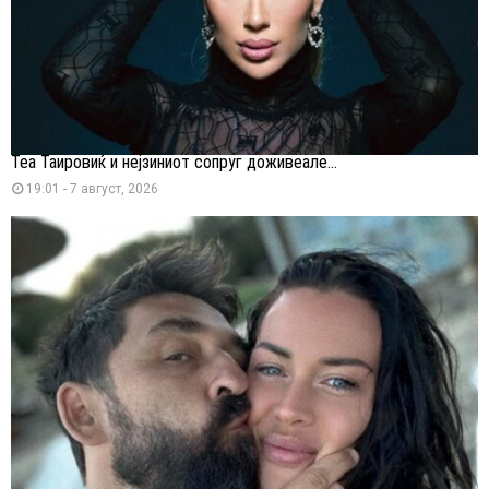
Теа Таировиќ и нејзиниот сопруг доживеале...
19:01 - 7 август, 2026