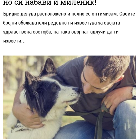
но си набави и миленик!
Бриџис делува расположено и полно со оптимизам. Своите
бројни обожаватели редовно ги известува за својата
здравствена состојба, па така овој пат одлучи да ги
извести...