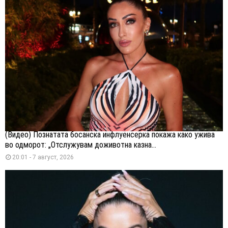
(Видео) Познатата босанска инфлуенсерка покажа како ужива
во одморот: „Отслужувам доживотна казна...
20:01 - 7 август, 2026