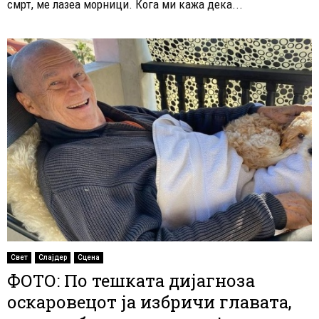
смрт, ме лазеа морници. Кога ми кажа дека...
Свет
Слајдер
Сцена
ФОТО: По тешката дијагноза
оскаровецот ја избричи главата,