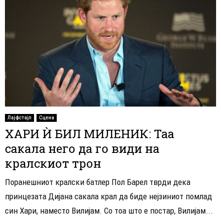
Лајфстајл
Сцена
ХАРИ Ѝ БИЛ МИЛЕНИК: Таа
сакала него да го види на
кралскиот трон
Поранешниот кралски батлер Пол Барел тврди дека
принцезата Дијана сакала крал да биде нејзиниот помлад
син Хари, наместо Вилијам. Со тоа што е постар, Вилијам...