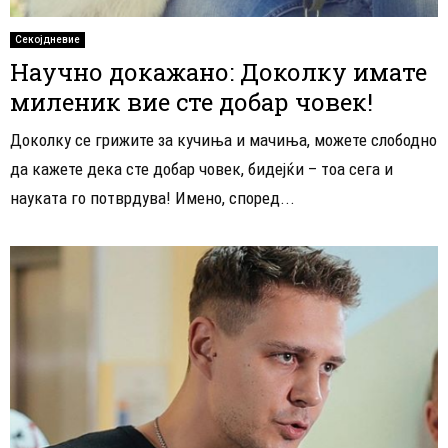
Секојдневие
Научно докажано: Доколку имате
миленик вие сте добар човек!
Доколку се грижите за кучиња и мачиња, можете слободно
да кажете дека сте добар човек, бидејќи – тоа сега и
науката го потврдува! Имено, според...