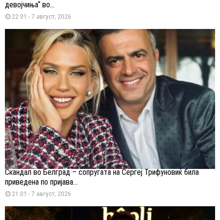
девојчиња“ во...
22:01 - 7 август, 2026
Скандал во Белград – сопругата на Сергеј Трифуновиќ била
приведена по пријава...
21:01 - 7 август, 2026