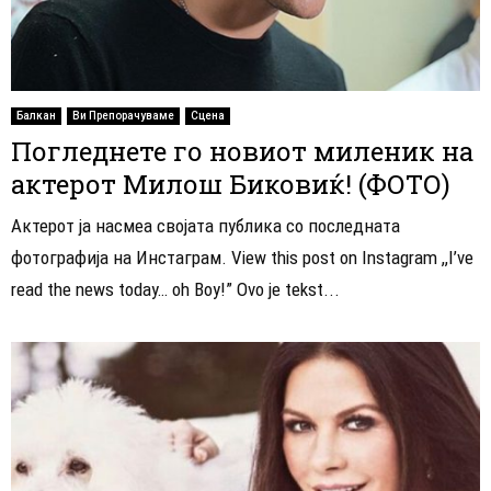
Балкан
Ви Препорачуваме
Сцена
Погледнете го новиот миленик на
актерот Милош Биковиќ! (ФОТО)
Актерот ја насмеа својата публика со последната
фотографија на Инстаграм. View this post on Instagram ,,I’ve
read the news today… oh Boy!” Ovo je tekst...