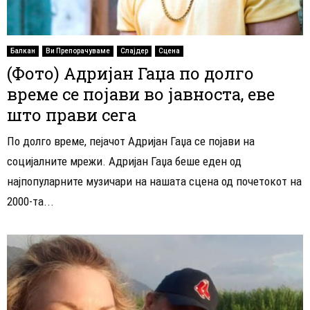
Балкан
Ви Препорачуваме
Слајдер
Сцена
(Фото) Адријан Гаџа по долго
време се појави во јавноста, еве
што прави сега
По долго време, пејачот Адријан Гаџа се појави на
социјалните мрежи. Адријан Гаџа беше еден од
најпопуларните музичари на нашата сцена од почетокот на
2000-та...