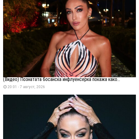
(Видео) Познатата босанска инфлуенсерка покажа како...
20:01 - 7 август, 2026