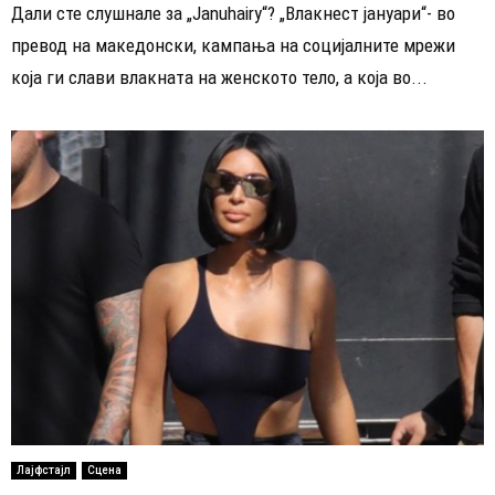
Дали сте слушнале за „Januhairy“? „Влакнест јануари“- во
превод на македонски, кампања на социјалните мрежи
која ги слави влакната на женското тело, а која во...
Лајфстајл
Сцена