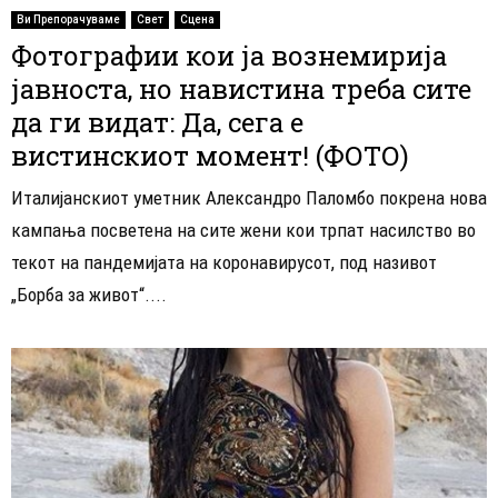
Ви Препорачуваме
Свет
Сцена
Фотографии кои ја вознемирија
јавноста, но навистина треба сите
да ги видат: Да, сега е
вистинскиот момент! (ФОТО)
Италијанскиот уметник Александро Паломбо покрена нова
кампања посветена на сите жени кои трпат насилство во
текот на пандемијата на коронавирусот, под називот
„Борба за живот“....