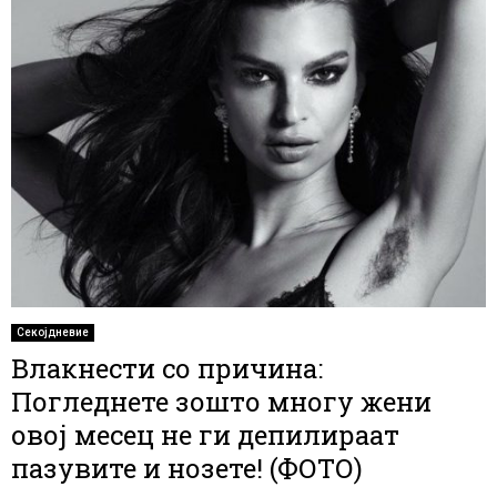
Секојдневие
Влакнести со причина:
Погледнете зошто многу жени
овој месец не ги депилираат
пазувите и нозете! (ФОТО)