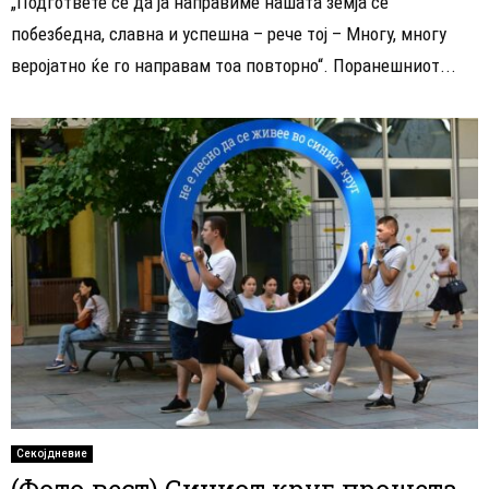
„Подгответе се да ја направиме нашата земја сè
побезбедна, славна и успешна – рече тој – Многу, многу
веројатно ќе го направам тоа повторно“. Поранешниот...
Секојдневие
(Фото вест) Синиот круг прошета