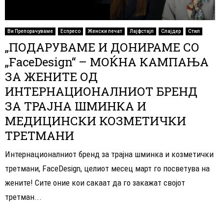
Ви Препорачуваме
Еспресо
Женски печат
Лајфстајл
Слајдер
Стил
„ПОДАРУВАМЕ И ДОНИРАМЕ СО
„FaceDesign“ – МОЌНА КАМПАЊА
ЗА ЖЕНИТЕ ОД
ИНТЕРНАЦИОНАЛНИОТ БРЕНД
ЗА ТРАЈНА ШМИНКА И
МЕДИЦИНСКИ КОЗМЕТИЧКИ
ТРЕТМАНИ
Интернационалниот бренд за трајна шминка и козметички
третмани, FaceDesign, целиот месец март го посветува на
жените! Сите оние кои сакаат да го закажат својот
третман...