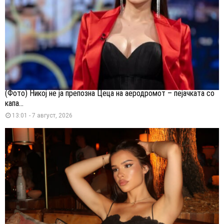
(Фото) Никој не ја препозна Цеца на аеродромот – пејачката со
капа...
13:01 - 7 август, 2026