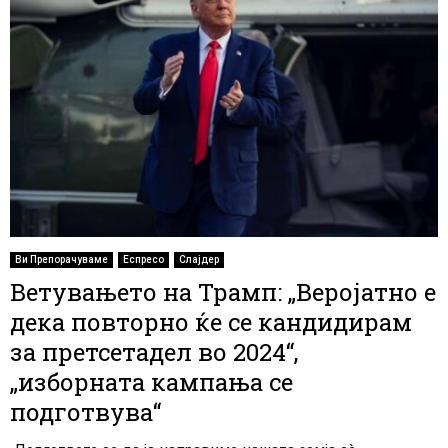
Ви Препорачуваме
Еспресо
Слајдер
Ветувањето на Трамп: „Веројатно е
дека повторно ќе се кандидирам
за претсетадел во 2024“,
„изборната кампања се
подготвува“