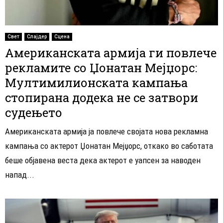
Свет
Слајдер
Сцена
Американската армија ги повлече
рекламите со Џонатан Мејџорс:
Мултимилионската кампања
стопирана додека не се затвори
судењето
Американската армија ја повлече својата нова рекламна
кампања со актерот Џонатан Мејџорс, откако во саботата
беше објавена веста дека актерот е уапсен за наводен
напад...