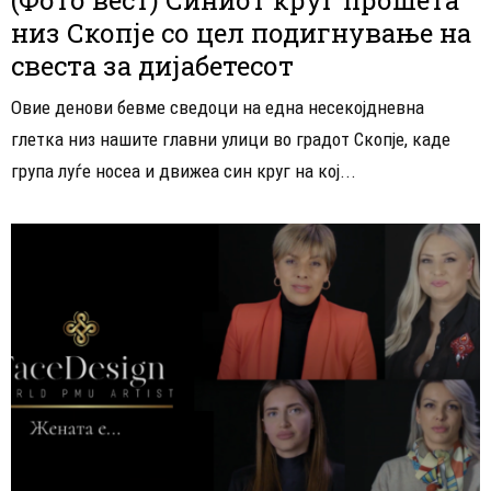
низ Скопје со цел подигнување на
свеста за дијабетесот
Овие денови бевме сведоци на една несекојдневна
глетка низ нашите главни улици во градот Скопје, каде
група луѓе носеа и движеа син круг на кој...