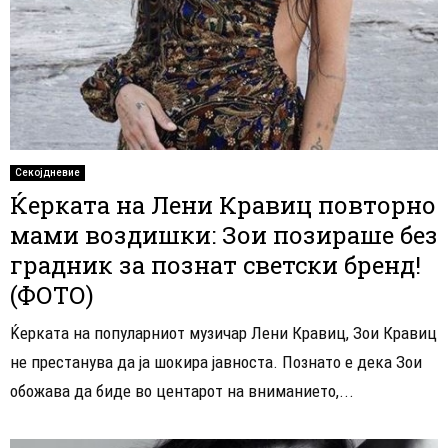
Секојдневие
Ќерката на Лени Кравиц повторно
мами воздишки: Зои позираше без
градник за познат светски бренд!
(ФОТО)
Ќерката на популарниот музичар Лени Кравиц, Зои Кравиц
не престанува да ја шокира јавноста. Познато е дека Зои
обожава да биде во центарот на вниманието,...