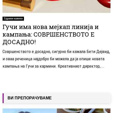
Здрави навики
Гучи има нова мејкап линија и
кампања: СОВРШЕНСТВОТО Е
ДОСАДНО!
Совршенството е досадно, сигурно би кажала Бети Дејвид,
и оваа реченица најдобро би можела да ја опише новата
кампања на Гучи за кармини. Креативниот директор,...
ВИ ПРЕПОРАЧУВАМЕ