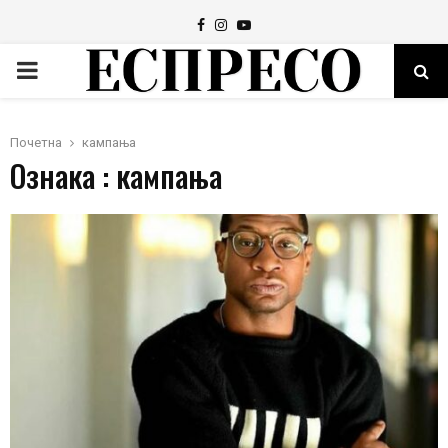
Facebook
Instagram
Youtube
PRIMARY
MENU
Почетна
кампања
Ознака : кампања