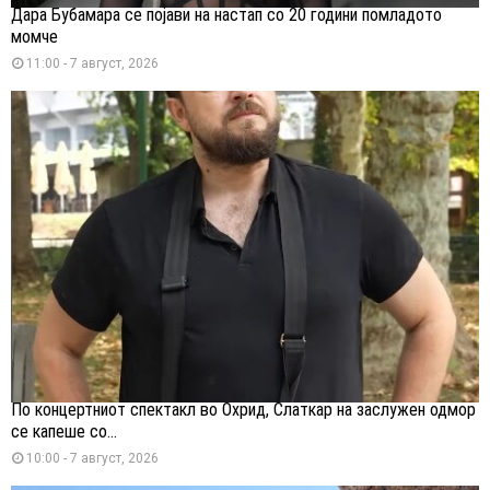
Дара Бубамара се појави на настап со 20 години помладото
момче
11:00 - 7 август, 2026
По концертниот спектакл во Охрид, Слаткар на заслужен одмор
се капеше со...
10:00 - 7 август, 2026