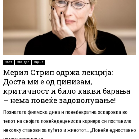
Свет
Слајдер
Сцена
Мерил Стрип одржа лекција:
Доста ми е од цинизам,
критичност и било какви барања
– нема повеќе задоволување!
Познатата филмска дива и повеќекратна оскаровка во
текот на својата повеќедецениска кариера си поставила
неколку ставови за луѓето и животот… „Повеќе едноставно
немам трпение за...