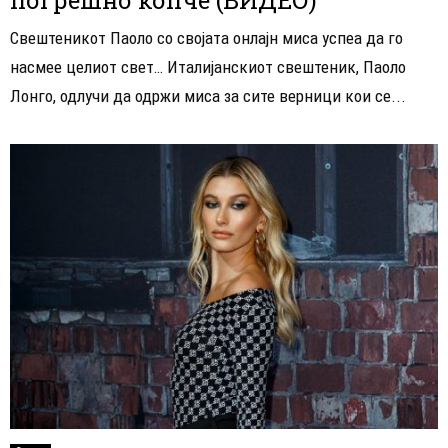
Свештеникот Паоло со својата онлајн миса успеа да го
насмее целиот свет… Италијанскиот свештеник, Паоло
Лонго, одлучи да одржи миса за сите верници кои се...