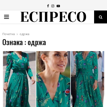
Facebook
Instagram
Youtube
PRIMARY
MENU
Почетна
одржа
Ознака : одржа