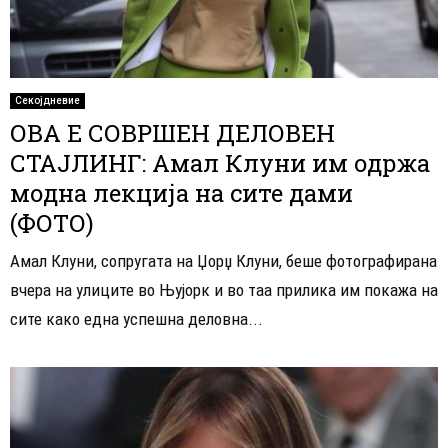
Секојдневие
ОВА Е СОВРШЕН ДЕЛОВЕН
СТАЈЛИНГ: Амал Клуни им одржа
модна лекција на сите дами
(ФОТО)
Амал Клуни, сопругата на Џорџ Клуни, беше фотографирана
вчера на улиците во Њујорк и во таа прилика им покажа на
сите како една успешна деловна...