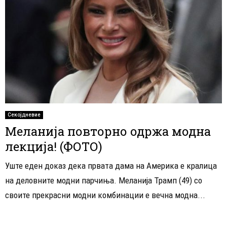
Секојдневие
Меланија повторно одржа модна
лекција! (ФОТО)
Уште еден доказ дека првата дама на Америка е кралица
на деловните модни парчиња. Меланија Трамп (49) со
своите прекрасни модни комбинации е вечна модна...