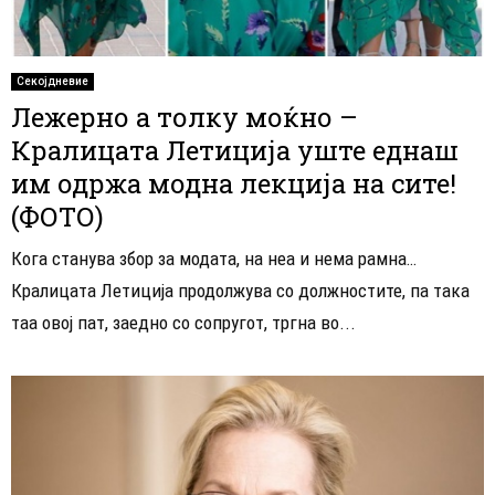
Секојдневие
Лежерно а толку моќно –
Кралицата Летиција уште еднаш
им одржа модна лекција на сите!
(ФОТО)
Кога станува збор за модата, на неа и нема рамна…
Кралицата Летиција продолжува со должностите, па така
таа овој пат, заедно со сопругот, тргна во...