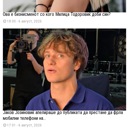
Ова е бизнисменот со кого Милица Тодоровиќ доби син?
18:00 - 6 август, 2026
Јаков Јозиновиќ апелираше до публиката да престане да фрла
мобилни телефони на...
17:01 - 6 август, 2026