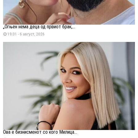
„Огњен нема деца од првиот брак,...
19:01 - 6 август, 2026
Ова е бизнисменот со кого Милица...