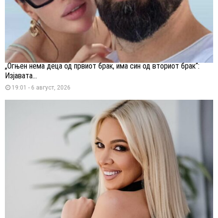
„Огњен нема деца од првиот брак, има син од вториот брак“:
Изјавата...
19:01 - 6 август, 2026