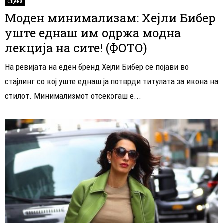
Сцена
Моден минимализам: Хејли Бибер
уште еднаш им одржа модна
лекција на сите! (ФОТО)
На ревијата на еден бренд Хејли Бибер се појави во
стајлинг со кој уште еднаш ја потврди титулата за икона на
стилот. Минимализмот отсекогаш е...