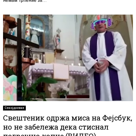
Секојдневие
Свештеник одржа миса на Фејсбук,
но не забележа дека стиснал
погрешно копче (ВИДЕО)