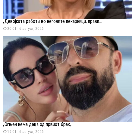
„Девојката работи во неговите пекарници, прави...
20:01 - 6 август, 2026
„Огњен нема деца од првиот брак,...
19:01 - 6 август, 2026