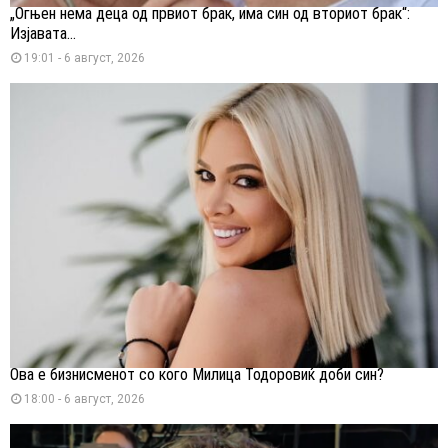
„Огњен нема деца од првиот брак, има син од вториот брак“:
Изјавата...
19:01 - 6 август, 2026
Ова е бизнисменот со кого Милица Тодоровиќ доби син?
18:00 - 6 август, 2026