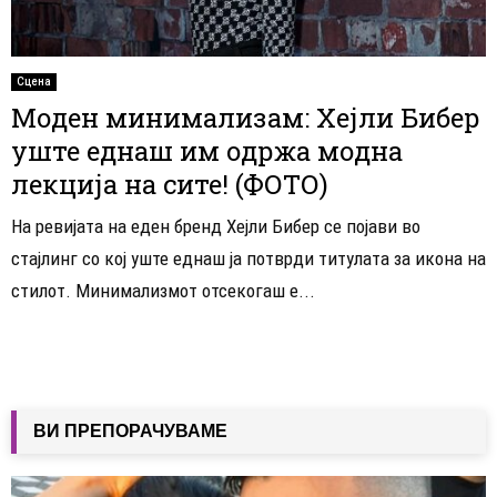
Сцена
Моден минимализам: Хејли Бибер
уште еднаш им одржа модна
лекција на сите! (ФОТО)
На ревијата на еден бренд Хејли Бибер се појави во
стајлинг со кој уште еднаш ја потврди титулата за икона на
стилот. Минимализмот отсекогаш е...
ВИ ПРЕПОРАЧУВАМЕ