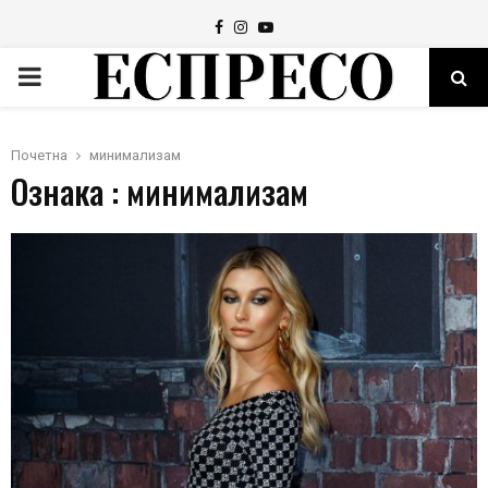
Facebook
Instagram
Youtube
PRIMARY
MENU
Почетна
минимализам
Ознака : минимализам