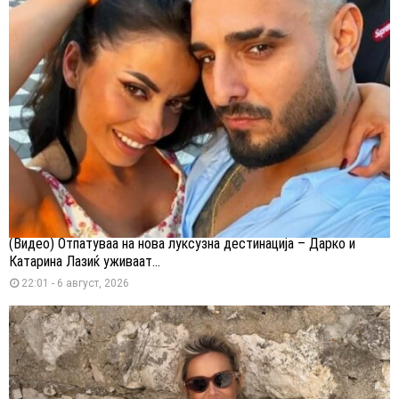
(Видео) Отпатуваа на нова луксузна дестинација – Дарко и
Катарина Лазиќ уживаат...
22:01 - 6 август, 2026