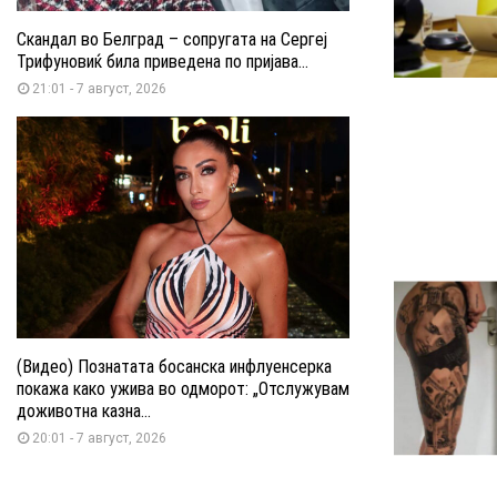
Скандал во Белград – сопругата на Сергеј
Трифуновиќ била приведена по пријава...
21:01 - 7 август, 2026
(Видео) Познатата босанска инфлуенсерка
покажа како ужива во одморот: „Отслужувам
доживотна казна...
20:01 - 7 август, 2026