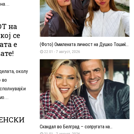
на...
Т на
ој се
ата е
(Фото) Омилената личност на Душко Тошиќ...
ате!
22:01 - 7 август, 2026
делата, околу
 во
сполнувајќи
о...
ЛЕНСКИ
Скандал во Белград – сопругата на...
21:01 - 7 август, 2026