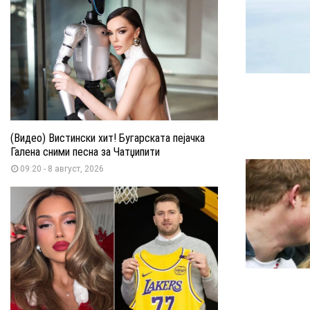
(Видео) Вистински хит! Бугарската пејачка
Галена сними песна за Чатџипити
09:20 - 8 август, 2026