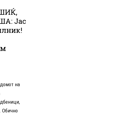
ШИЌ,
А: Јас
илник!
ам
 домот на
а
едбеници,
. Обично