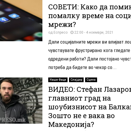
СОВЕТИ: Како да поми
помалку време на соц
мрежи?
од
Еспресо
22:00 - 4 ноември, 2021
Дали социјалните мрежи ви влијаат ло
чувствувате фрустрирано кога гледате
одредени работи? Дали постојано чувс
потреба да бидете во чекор со...
Наши Фаци
Слајдер
Сцена
ВИДЕО: Стефан Лазаро
главниот град на
шоубизнисот на Балка
Зошто не е вака во
Македонија?