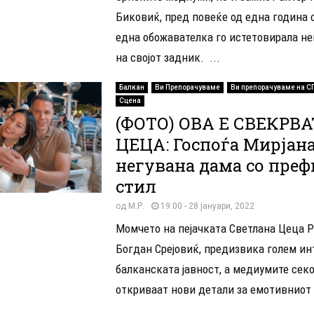
Биковиќ, пред повеќе од една година о
една обожавателка го истетовирала не
на својот задник. ...
Балкан
Ви Препорачуваме
Ви препорачуваме на С
Сцена
(ФОТО) ОВА Е СВЕКРВА
ЦЕЦА: Госпоѓа Мирјана
негувана дама со преф
стил
од
М.Р.
19:00 - 28 јануари, 2022
Момчето на пејачката Светлана Цеца 
Богдан Срејовиќ, предизвика голем инт
балканската јавност, а медиумите секо
откриваат нови детали за емотивниот 