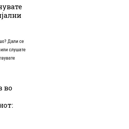
нувате
ијални
шо? Дали се
 или слушате
твувате
в во
нот: