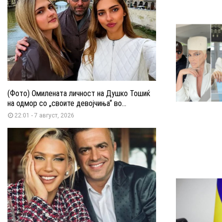
(Фото) Омилената личност на Душко Тошиќ
на одмор со „своите девојчиња“ во...
22:01 - 7 август, 2026