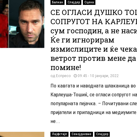
Балкан
Слајдер
Сцена
СЕ ОГЛАСИ ДУШКО ТО
СОПРУГОТ НА КАРЛЕУШ
сум господин, а не нас
Ќе ги игнорирам
измислиците и ќе чек
ветрот против мене да
помине!
од
Еспресо
09:45 - 10 јануари, 2022
По кавгата и наводната шлаканица во
Карлеуша-Тошиќ, се огласи сопругот н
популарната пејачка. – Почитувани сл
пријатели и припадници на медиумите
не...
Лајфстајл
Секојдневие
Слајдер