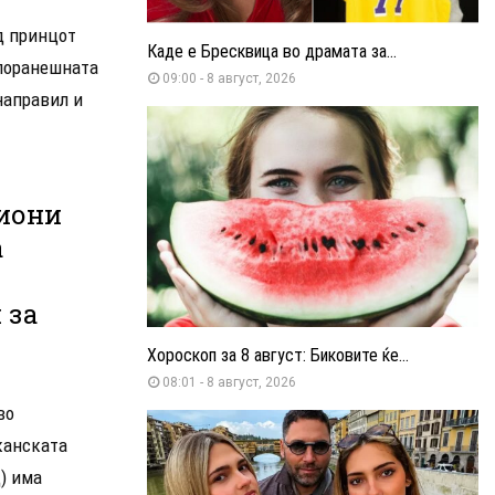
од принцот
Каде е Бресквица во драмата за...
о поранешната
09:00 - 8 август, 2026
направил и
лиони
а
 за
Хороскоп за 8 август: Биковите ќе...
08:01 - 8 август, 2026
во
канската
) има