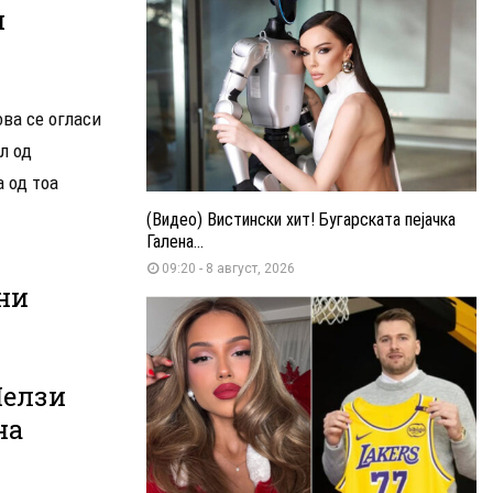
и
ва се огласи
л од
 од тоа
(Видео) Вистински хит! Бугарската пејачка
Галена...
09:20 - 8 август, 2026
ни
Челзи
на