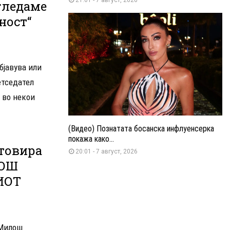
гледаме
ност“
бјавува или
етседател
 во некои
(Видео) Познатата босанска инфлуенсерка
покажа како...
етовира
20:01 - 7 август, 2026
ЛОШ
ИОТ
 Милош