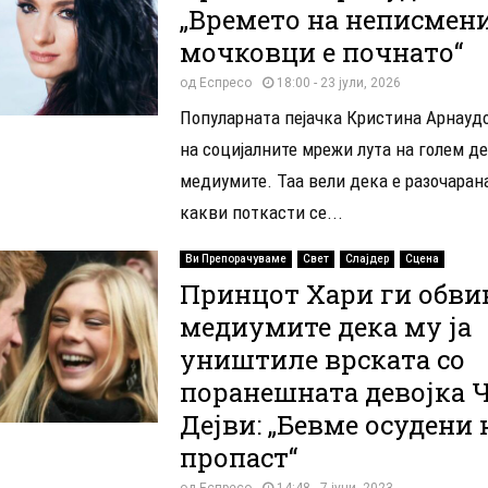
„Времето на неписмен
мочковци е почнато“
од
Еспресо
18:00 - 23 јули, 2026
Популарната пејачка Кристина Арнаудо
на социјалните мрежи лута на голем де
медиумите. Таа вели дека е разочарана
какви поткасти се...
Ви Препорачуваме
Свет
Слајдер
Сцена
Принцот Хари ги обви
медиумите дека му ја
уништиле врската со
поранешната девојка 
Дејви: „Бевме осудени 
пропаст“
од
Еспресо
14:48 - 7 јуни, 2023