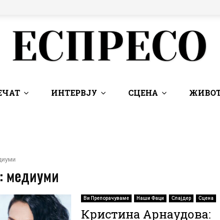
ЕЧАТ
ИНТЕРВЈУ
СЦЕНА
ЖИВОТ
диуми
 : медиуми
Ви Препорачуваме
Наши Фаци
Слајдер
Сцена
Кристина Арнаудова: