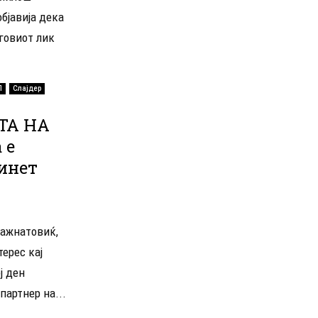
бјавија дека
говиот лик
П
Слајдер
ТА НА
 е
инет
Ражнатовиќ,
ерес кај
ј ден
партнер на...