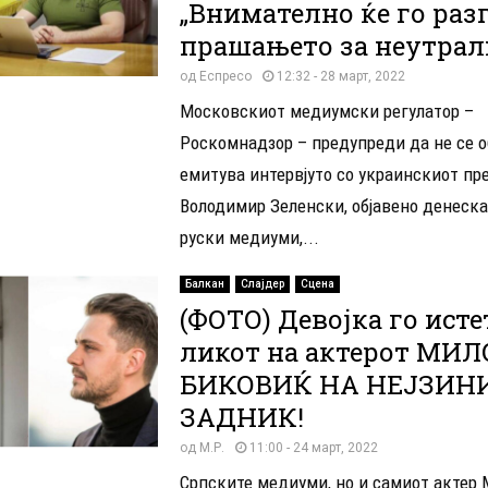
„Внимателно ќе го раз
прашањето за неутрал
од
Еспресо
12:32 - 28 март, 2022
Московскиот медиумски регулатор –
Роскомнадзор – предупреди да не се о
емитува интервјуто со украинскиот пр
Володимир Зеленски, објавено денеска
руски медиуми,...
Балкан
Слајдер
Сцена
(ФОТО) Девојка го ист
ликот на актерот MИ
БИКОВИЌ НА НЕЈЗИН
ЗАДНИК!
од
М.Р.
11:00 - 24 март, 2022
Српските медиуми, но и самиот актер