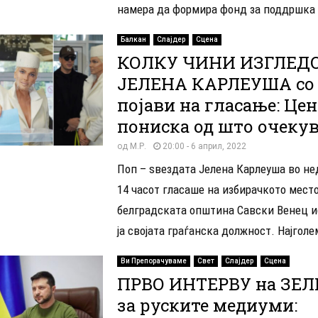
намера да формира фонд за поддршка 
Балкан
Слајдер
Сцена
КОЛКУ ЧИНИ ИЗГЛЕДО
ЈЕЛЕНА КАРЛЕУША со к
појави на гласање: Цен
пониска од што очекув
од
М.Р.
20:00 - 6 април, 2022
Поп – ѕвездата Јелена Карлеуша во не
14 часот гласаше на избирачкото место
белградската општина Савски Венец и
ја својата граѓанска должност. Најголем
Ви Препорачуваме
Свет
Слајдер
Сцена
ПРВО ИНТЕРВУ на ЗЕ
за руските медиуми: