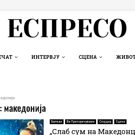
ЕЧАТ
ИНТЕРВЈУ
СЦЕНА
ЖИВОТ
едонија
: македонија
Балкан
Ви Препорачуваме
Слајдер
Сцена
„Слаб сум на Македонци