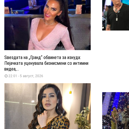
Ѕвездата на „Гранд“ обвинета за изнуда:
Пејачката уценувала бизнисмени со интимни
видеа,...
22:01 - 5 август, 2026