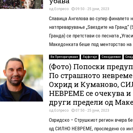
убава
од
Еспресо
09:50 - 25 јуни, 2023
Славица Ангелова во супер финалето 
натпреварување „Ѕвездите на Гранд“ (
Гранда) се претстави со песната „Угаси
Македонката беше под менторство на Ѓ
Ви Препорачуваме
Лајфстајл
Секојдневие
Слај
(Фото) Попоски предуп
По страшното невреме
Охрид и Куманово, С
НЕВРЕМЕ се очекува и
други предели од Маке
од
Еспресо
07:50 - 25 јуни, 2023
Охридско – Струшкиот регион вчера б
од СИЛНО НЕВРЕМЕ, проследено со ин