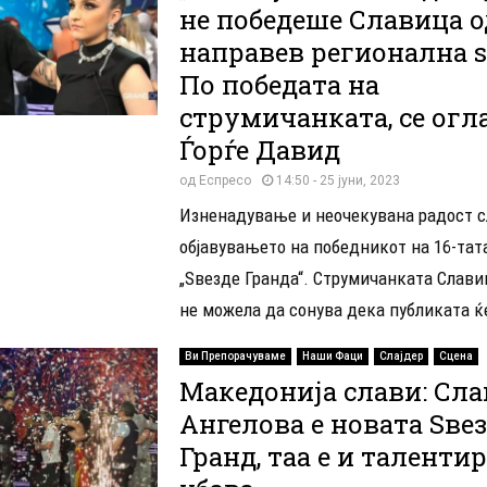
не победеше Славица о
направев регионална ѕ
По победата на
струмичанката, се огл
Ѓорѓе Давид
од
Еспресо
14:50 - 25 јуни, 2023
Изненадување и неочекувана радост 
објавувањето на победникот на 16-тат
„Ѕвездe Гранда“. Струмичанката Слави
не можела да сонува дека публиката ќе
Ви Препорачуваме
Наши Фаци
Слајдер
Сцена
Македонија слави: Сл
Ангелова е новата Ѕвез
Гранд, таа е и таленти