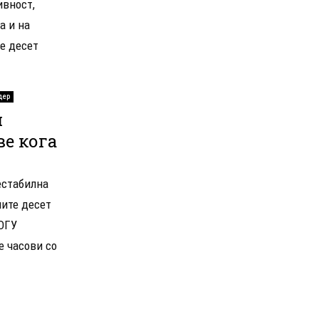
ивност,
а и на
е десет
дер
и
ве кога
естабилна
ните десет
ОГУ
 часови со