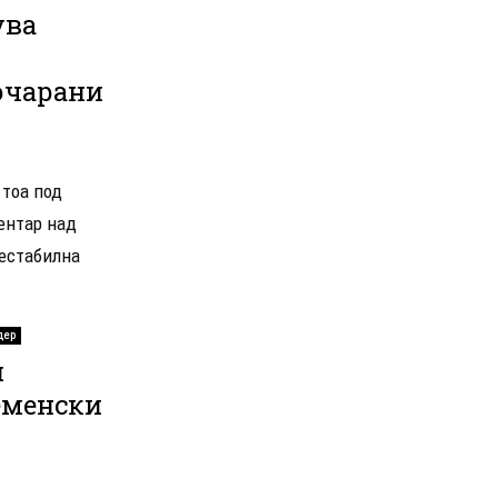
ува
очарани
 тоа под
ентар над
нестабилна
дер
и
еменски