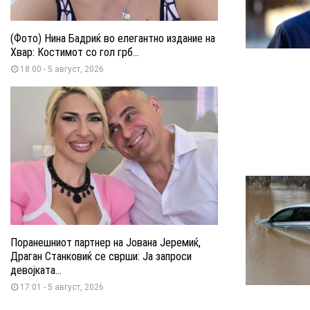
(Фото) Нина Бадриќ во елегантно издание на
Хвар: Костимот со гол грб...
18:00 - 5 август, 2026
Поранешниот партнер на Јована Јеремиќ,
Драган Станковиќ се сврши: Ја запроси
девојката...
17:01 - 5 август, 2026