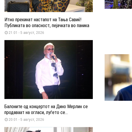
Итно прекинат настапот на Тања Савиќ!
Публиката во опасност, пејачката во паника
21:01 - 5 август, 2026
Балоните од концертот на Дино Мерлин се
продаваат на огласи, луѓето се...
20:01 - 5 август, 2026