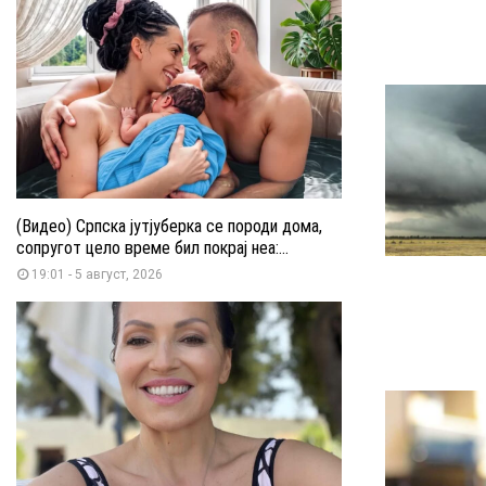
(Видео) Српска јутјуберка се породи дома,
сопругот цело време бил покрај неа:...
19:01 - 5 август, 2026