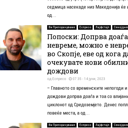
седмица насекаде низ Македонија ќе
од...
Ви Препорачуваме
Еспресо
Лајфстајл
Секојдне
Попоски: Допрва доаѓа
невреме, можно е невр
во Скопје, еве од кога д
очекувате нови обилн
дождови
од
Еспресо
07:35 - 14 јуни, 2023
– Главното со временските непогоди и
дождови допрва доаѓа и тоа со влијан
циклонот од Средоземјето. Денес попл
повеќе места, а од...
Ви Препорачуваме
Еспресо
Лајфстајл
Секојдне