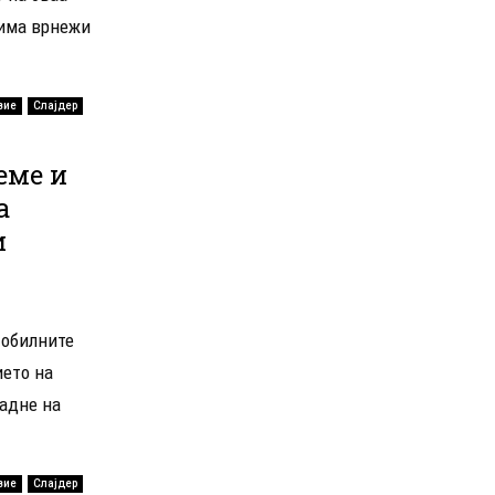
 има врнежи
вие
Слајдер
еме и
а
и
 обилните
ието на
адне на
вие
Слајдер