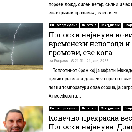
пороен дожд, силен ветер, силни и чес
електрични празнења, како и со...
Ви Препорачуваме
Лајфстајл
Секојдневие
Слај
Попоски најавува нов
временски непогоди и
громови, еве кога
од
Еспресо
21:51 - 21 јуни, 2023
– Топлотниот бран кој ја зафати Македо
целиот регион и донесе за прв пат ви
летни температури оваа сезона, ја загр
Атмосферата...
Ви Препорачуваме
Лајфстајл
Секојдневие
Слај
Конечно прекрасна вес
Попоски најавува: Доа