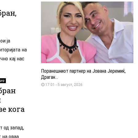
ран,
ои ја
иторијата на
чно кај нас
Поранешниот партнер на Јована Јеремиќ,
Драган...
дер
17:01 - 5 август, 2026
бран
и
ве кога
т од запад,
т на оваа