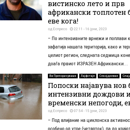
вистинско лето и прв
африкански топлотен б
еве кога!
од
Еспресо
22:11 - 16 јуни, 2023
– По интензивните врнежи и поплави к
зафатија нашата територија, како и тер
целиот регион, следната седмица коне
доаѓа првиот ИЗРАЗЕН Африкански...
Ви Препорачуваме
Лајфстајл
Секојдневие
Слај
Попоски најавува нов 
интензивни дождови 
временски непогоди, е
од
Еспресо
07:54 - 15 јуни, 2023
– Под влијание на циклонска активнос
особено од утре (четврток), па до крајо