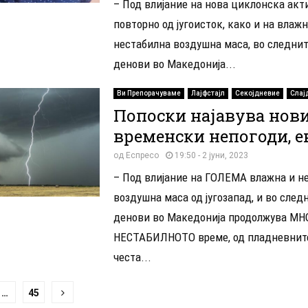
– Под влијание на нова циклонска акт
повторно од југоисток, како и на влажн
нестабилна воздушна маса, во следнит
денови во Македонија...
Ви Препорачуваме
Лајфстајл
Секојдневие
Слај
Попоски најавува нов
временски непогоди, е
од
Еспресо
19:50 - 2 јуни, 2023
– Под влијание на ГОЛЕМА влажна и н
воздушна маса од југозапад, и во след
денови во Македонија продолжува МН
НЕСТАБИЛНОТО време, од пладневните
честа...
ација
…
45