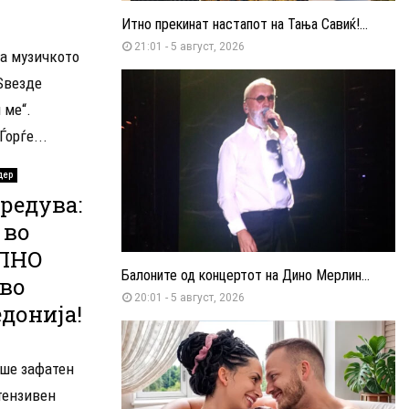
Итно прекинат настапот на Тања Савиќ!...
21:01 - 5 август, 2026
на музичкото
Ѕвезде
 ме“.
орѓе...
дер
редува:
 во
ИЛНО
Балоните од концертот на Дино Мерлин...
 во
20:01 - 5 август, 2026
донија!
еше зафатен
тензивен