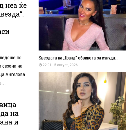
д неа ќе
везда“:
аси
следеше по
Ѕвездата на „Гранд“ обвинета за изнуда:...
а сезона на
22:01 - 5 август, 2026
ца Ангелова
...
авица
да на
рана и