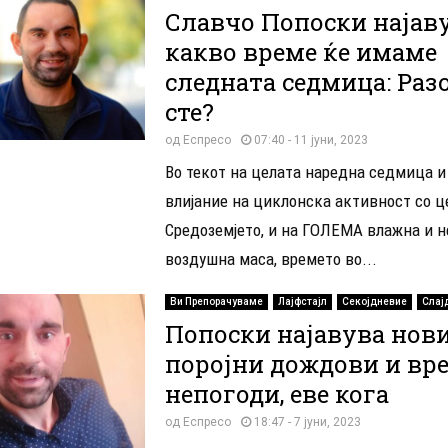
Славчо Попоски најав
какво време ќе имаме
следната седмица: Раз
сте?
од
Еспресо
07:40 - 11 јуни, 2023
Во текот на целата наредна седмица и
влијание на циклонска активност со ц
Средоземјето, и на ГОЛЕМА влажна и 
воздушна маса, времето во...
Ви Препорачуваме
Лајфстајл
Секојдневие
Слај
Попоски најавува нов
поројни дождови и вр
непогоди, еве кога
од
Еспресо
18:47 - 7 јуни, 2023