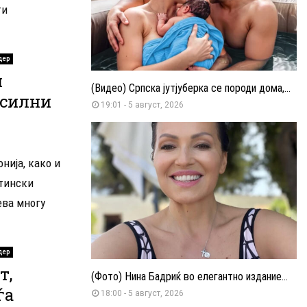
ти
дер
и
(Видео) Српска јутјуберка се породи дома,...
 силни
19:01 - 5 август, 2026
нија, како и
стински
ева многу
дер
т,
(Фото) Нина Бадриќ во елегантно издание...
ѓа
18:00 - 5 август, 2026