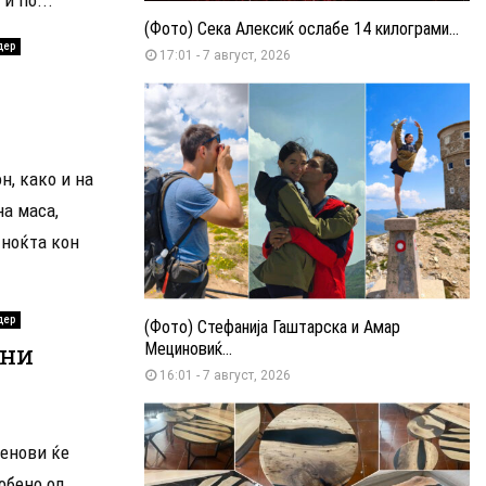
(Фото) Сека Алексиќ ослабе 14 килограми...
дер
17:01 - 7 август, 2026
н, како и на
а маса,
 ноќта кон
дер
(Фото) Стефанија Гаштарска и Амар
тни
Мециновиќ...
16:01 - 7 август, 2026
денови ќе
обено од