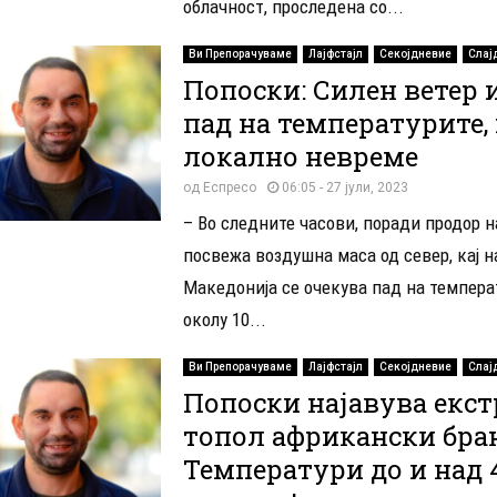
облачност, проследена со...
Ви Препорачуваме
Лајфстајл
Секојдневие
Слај
Попоски: Силен ветер 
пад на температурите
локално невреме
од
Еспресо
06:05 - 27 јули, 2023
– Во следните часови, поради продор н
посвежа воздушна маса од север, кај н
Македонија се очекува пад на темпера
околу 10...
Ви Препорачуваме
Лајфстајл
Секојдневие
Слај
Попоски најавува екс
топол африкански бран
Температури до и над 