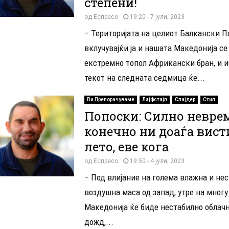
степени!
од
Еспресо
19:20 - 7 јули, 2023
– Територијата на целиот Балкански П
вклучувајќи ја и нашата Македонија се
екстремно топол Африкански бран, и и
текот на следната седмица ќе...
Ви Препорачуваме
Лајфстајл
Слајдер
Стил
Попоски: Силно неврем
конечно ни доаѓа вист
лето, еве кога
од
Еспресо
19:50 - 4 јули, 2023
– Под влијание на голема влажна и не
воздушна маса од запад, утре на многу
Македонија ќе биде нестабилно облачн
дожд,...