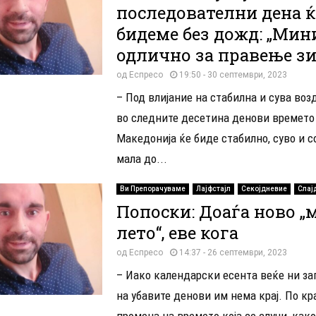
последователни дена ќ
бидеме без дожд: „Мин
одлично за правење з
од
Еспресо
19:50 - 30 септември, 2023
– Под влијание на стабилна и сува воз
во следните десeтина денови времето
Македонија ќе биде стабилно, суво и с
мала до...
Ви Препорачуваме
Лајфстајл
Секојдневие
Слај
Попоски: Доаѓа ново „
лето“, еве кога
од
Еспресо
14:37 - 26 септември, 2023
– Иако календарски есента веќе ни за
на убавите денови им нема крај. По кр
промена на времето која се случи, како 