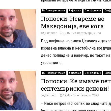
Ви Препорачуваме
Лајфстајл
Секојдневие
Слај
Попоски: Невреме во
Македонија, еве кога
од
Еспресо
19:02 - 24 септември, 2023
Под влијание на силен Џеновски цикло
изразена влажна и нестабилна воздушн
денес попладне и навечер, во текот на
утрешниот...
Ви Препорачуваме
Лајфстајл
Секојдневие
Слај
Попоски: Ќе имаме ле
септемвриски денови!
од
Еспресо
19:47 - 5 септември, 2023
– Иако ветровито, сепак во следните 
биде значително потопло преку ден, ос