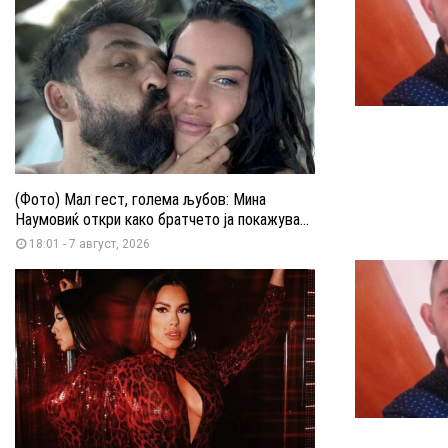
(Фото) Мал гест, голема љубов: Мина
Наумовиќ откри како братчето ја покажува...
18:01 - 7 август, 2026