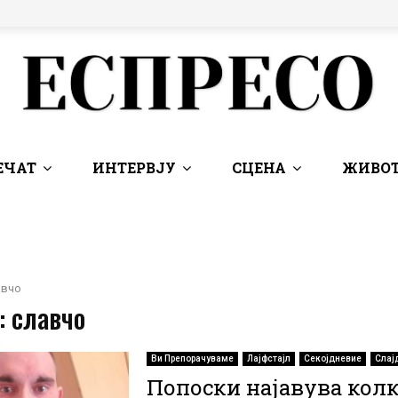
ЕЧАТ
ИНТЕРВЈУ
СЦЕНА
ЖИВОТ
авчо
: славчо
Ви Препорачуваме
Лајфстајл
Секојдневие
Слај
Попоски најавува кол