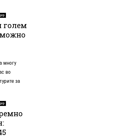
дер
и голем
, можно
а многу
ас во
турите за
дер
тремно
:
45