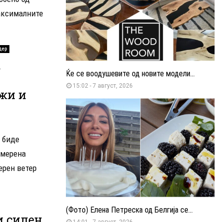
максималните
дер
а
Ќе се воодушевите од новите модели...
15:02 - 7 август, 2026
жи и
 биде
умерена
ерен ветер
(Фото) Елена Петреска од Белгија се...
и силен
14:01 - 7 август, 2026