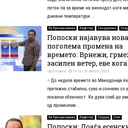
петок па за време на викендот кога 
дневни температури...
Ви Препорачуваме
Лајфстајл
Секојдневие
Слај
Попоски најавува нов
поголема промена на
времето: Врнежи, грме
засилен ветер, еве кога
од
Еспресо
19:16 - 31 август, 2023
– До недела времето во Македонија ќе
претежно стабилно, суво и сончево со 
локална облачност. Ќе дува слаб до ум
од променлив...
Ви Препорачуваме
Лајфстајл
Слајдер
Стил
Попоски: Доаѓа есенск