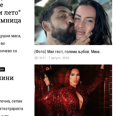
е
и лето“
имница
душна маса,
 во
ончево со
(Фото) Мал гест, голема љубов: Мина...
18:01 - 7 август, 2026
дер
мини
почна, сепак
аткотрајната
и по...