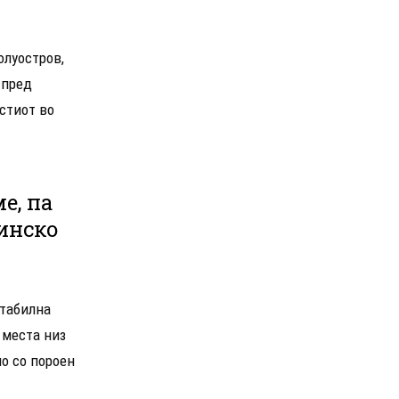
олуостров,
 пред
стиот во
е, па
инско
стабилна
 места низ
о со пороен