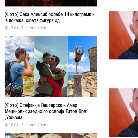
(Фото) Сека Алексиќ ослабе 14 килограми и
ја покажа новата фигура од...
17:01 - 7 август, 2026
(Фото) Стефанија Гаштарска и Амар
Мециновиќ заедно го освоија Титов Врв:
„Уживам...
16:01 - 7 август, 2026