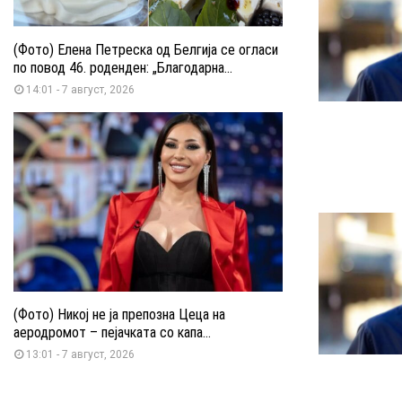
(Фото) Елена Петреска од Белгија се огласи
по повод 46. роденден: „Благодарна...
14:01 - 7 август, 2026
(Фото) Никој не ја препозна Цеца на
аеродромот – пејачката со капа...
13:01 - 7 август, 2026