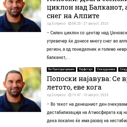
циклон над Балканот, 
снег на Алпите
од
Еспресо
08:25 - 27 август, 2023
– Силен циклон со центар над Џеновск
утревечер ќе донесе многу снег во ал
регион, а од понеделник и големо нев
балканот,...
Ви Препорачуваме
Лајфстајл
Секојдневие
Слај
Попоски најавува: Се 
летото, еве кога
од
Еспресо
13:47 - 10 август, 2023
– Во текот на денешниот ден очекувам
дестабилизација на Атмосферата кај на
дека локално ќе има развој на нестаби