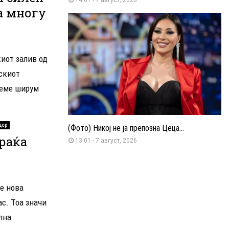
а многу
иот залив од
пскиот
реме ширум
дер
(Фото) Никој не ја препозна Цеца...
враќа
13:01 - 7 август, 2026
е нова
с. Тоа значи
лна