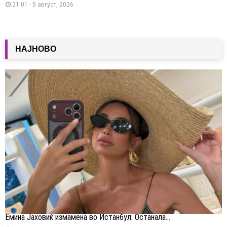
21:01 - 5 август, 2026
НАЈНОВО
Емина Јаховиќ измамена во Истанбул: Останала...