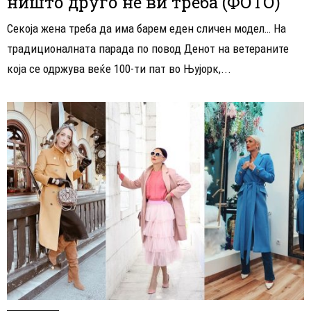
ништо друго не ви треба (ФОТО)
Секоја жена треба да има барем еден сличен модел… На
традиционалната парада по повод Денот на ветераните
која се одржува веќе 100-ти пат во Њујорк,...