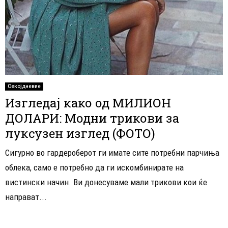
Секојдневие
Изгледај како од МИЛИОН
ДОЛАРИ: Модни трикови за
луксузен изглед (ФОТО)
Сигурно во гардероберот ги имате сите потребни парчиња
облека, само е потребно да ги искомбинирате на
вистински начин. Ви донесуваме мали трикови кои ќе
направат...