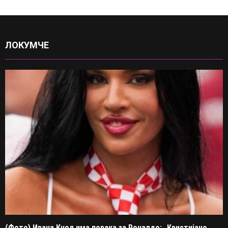
ЛОКУМЧЕ
(Фото) Ивана Кнол има порака за Роналдо: „Кристијано,