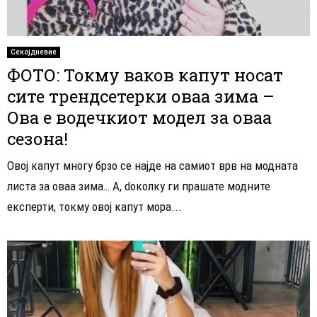
Секојдневие
ФОТО: Токму ваков капут носат
сите трендсетерки оваа зима –
Ова е водечкиот модел за оваа
сезона!
Овој капут многу брзо се најде на самиот врв на модната
листа за оваа зима… A, dоколку ги прашате модните
експерти, токму овој капут мора...