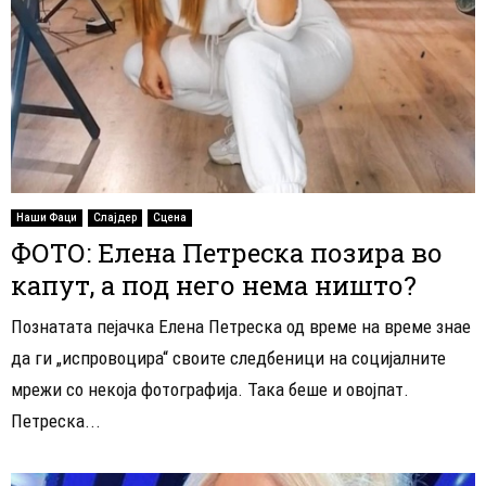
Наши Фаци
Слајдер
Сцена
ФОТО: Елена Петреска позира во
капут, а под него нема ништо?
Познатата пејачка Елена Петреска од време на време знае
да ги „испровоцира“ своите следбеници на социјалните
мрежи со некоја фотографија. Така беше и овојпат.
Петреска...