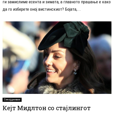
ги замислиме есента и зимата, а главното прашање е како
да го изберете оној вистинскиот? Бојата,...
Секојдневие
Кејт Мидлтон со стајлингот