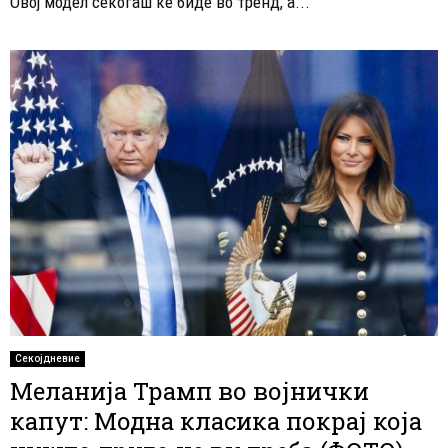
Овој модел секогаш ќе биде во тренд, а...
Секојдневие
Меланија Трамп во војнички
капут: Модна класика покрај која