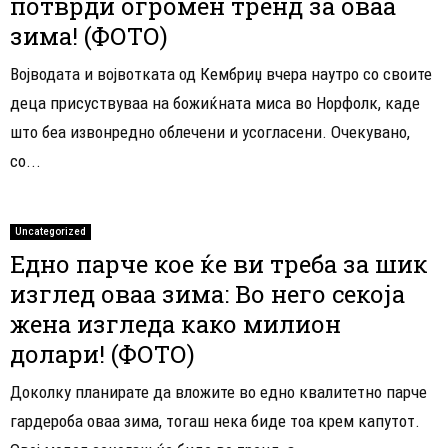
потврди огромен тренд за оваа
зима! (ФОТО)
Војводата и војвотката од Кембриџ вчера наутро со своите
деца присуствуваа на божиќната миса во Норфолк, каде
што беа извонредно облечени и усогласени. Очекувано,
со...
Uncategorized
Едно парче кое ќе ви треба за шик
изглед оваа зима: Во него секоја
жена изгледа како милион
долари! (ФОТО)
Доколку планирате да вложите во едно квалитетно парче
гардероба оваа зима, тогаш нека биде тоа крем капутот.