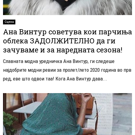
Сцена
Ана Винтур советува кои парчиња
облека ЗАДОЛЖИТЕЛНО да ги
зачуваме и за наредната сезона!
Славната модна уредничка Ана Винтур, ги следеше
најдобрите модни ревии за пролет/лето 2020 година во прв
ред, еве што одвои таа! Кога Ана Винтур дава...