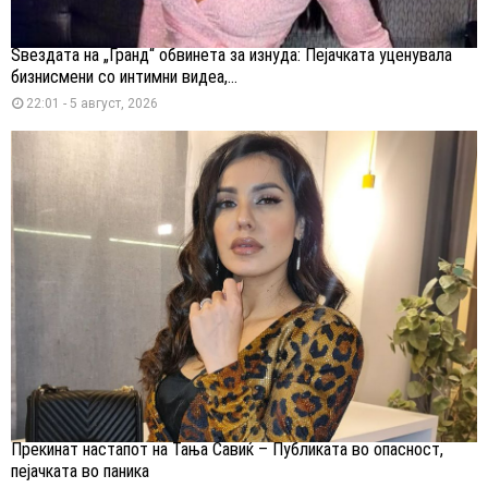
Ѕвездата на „Гранд“ обвинета за изнуда: Пејачката уценувала
бизнисмени со интимни видеа,...
22:01 - 5 август, 2026
Прекинат настапот на Тања Савиќ – Публиката во опасност,
пејачката во паника