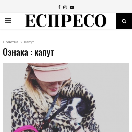
Facebook
Instagram
Youtube
PRIMARY
MENU
Почетна
капут
Ознака : капут