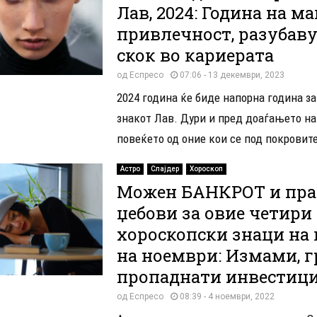
Лав, 2024: Година на м
привлечност, разубав
скок во кариерата
од
Еспресо
07:06 - 13 декември, 2023
2024 година ќе биде напорна година за
знакот Лав. Дури и пред доаѓањето на
повеќето од оние кои се под покровите
Астро
Слајдер
Хороскоп
Можен БАНКРОТ и пра
џебови за овие четири
хороскопски знаци на 
на ноември: Измами, г
пропаднати инвестици
од
Еспресо
08:39 - 4 ноември, 2022