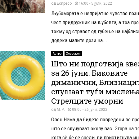
од
Еспресо
16:00 - 5 јули, 2022
Љубомората е непријатно чувство позн
чест придружник на љубовта, а тоа пр
токму од стравот од губење на најблис
додека малите дози на...
Астро
Хороскоп
Што ни подготвија ѕве
за 26 јуни: Биковите
диманични, Близнаци
слушаат туѓи мислења,
Стрелците уморни
од
М. Р.
08:00 - 26 јуни, 2022
Овен Нема да бидете повредени во п
што се случуваат околу вас. Згора на то
кога сè ќе се среди, ви пристигнува ин