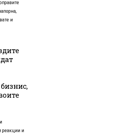
поправите
напорна,
вате и
здите
идат
бизнис,
своите
и
и реакции и