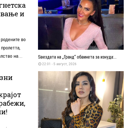
агнетска
ување и
 родените во
 пролетта,
лство на...
Ѕвездата на „Гранд“ обвинета за изнуда:...
22:01 - 5 август, 2026
зни
крајот
рабежи,
и!