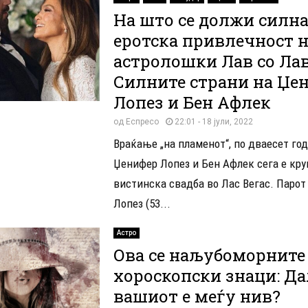
На што се должи силн
еротска привлечност 
астролошки Лав со Лав
Силните страни на Џе
Лопез и Бен Афлек
од
Еспресо
22:01 - 18 јули, 2022
Враќање „на пламенот“, по дваесет год
Џенифер Лопез и Бен Афлек сега е кру
вистинска свадба во Лас Вегас. Паро
Лопез (53...
Астро
Ова се наљубоморните
хороскопски знаци: Да
вашиот е меѓу нив?