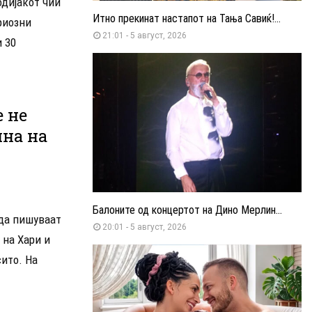
одијакот чии
Итно прекинат настапот на Тања Савиќ!...
риозни
21:01 - 5 август, 2026
 30
 не
ина на
Балоните од концертот на Дино Мерлин...
да пишуваат
20:01 - 5 август, 2026
 на Хари и
ито. На