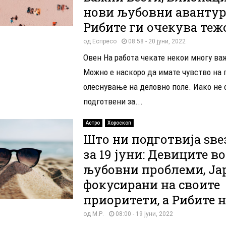
нови љубовни авантури
Рибите ги очекува теж
од
Еспресо
08:58 - 20 јуни, 2022
Овен На работа чекате некои многу ва
Можно е наскоро да имате чувство на 
олеснување на деловно поле. Иако не 
подготвени за...
Астро
Хороскоп
Што ни подготвија ѕве
за 19 јуни: Девиците во
љубовни проблеми, Ја
фокусирани на своите
приоритети, а Рибите 
од
М.Р.
08:00 - 19 јуни, 2022