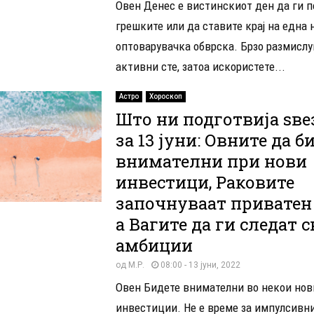
Овен Денес е вистинскиот ден да ги 
грешките или да ставите крај на една 
оптоварувачка обврска. Брзо размислу
активни сте, затоа искористете...
Астро
Хороскоп
Што ни подготвија ѕве
за 13 јуни: Овните да б
внимателни при нови
инвестици, Раковите
започнуваат приватен 
а Вагите да ги следат 
амбиции
од
М.Р.
08:00 - 13 јуни, 2022
Овен Бидете внимателни во некои нов
инвестиции. Не е време за импулсивн