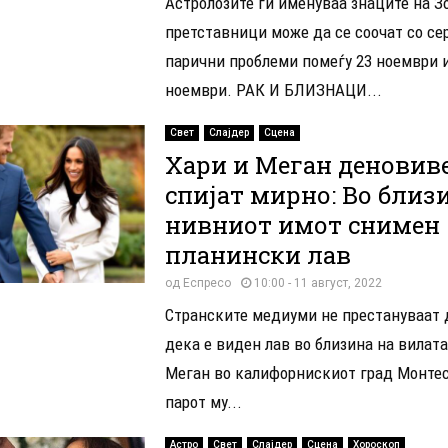
Астролозите ги именуваа знаците на З
претставници може да се соочат со се
парични проблеми помеѓу 23 ноември и
ноември. РАК И БЛИЗНАЦИ...
Свет
Слајдер
Сцена
Хари и Меган деновиве
спијат мирно: Во близ
нивниот имот снимен
планински лав
од
Еспресо
10:00 - 11 август, 2022
Странските медиуми не престануваат 
дека е виден лав во близина на вилата
Меган во калифорнискиот град Монтес
парот му...
Астро
Свет
Слајдер
Сцена
Хороскоп