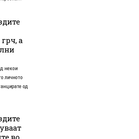
здите
грч, а
елни
од некои
го личното
танцирате од
здите
куваат
те во