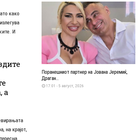
ато како
оизлегува
ките. И
здите
Поранешниот партнер на Јована Јеремиќ,
Драган...
те
17:01 - 5 август, 2026
 а
ревирањата
а, на крајот,
тересна...