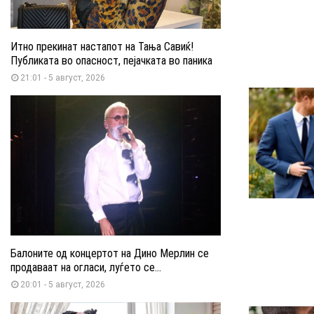
Итно прекинат настапот на Тања Савиќ!
Публиката во опасност, пејачката во паника
21:01 - 5 август, 2026
Балоните од концертот на Дино Мерлин се
продаваат на огласи, луѓето се...
20:01 - 5 август, 2026