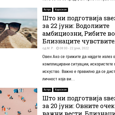
Астро
Хороскоп
Што ни подготвија ѕве
за 22 јуни: Водолиите
амбициозни, Рибите во 
Близнаците чувствит
од
М. Р.
08:00 - 22 јуни, 2022
Овен Ако се грижите да најдете излез 
комплицирани ситуации, искористете 
искуство. Важно е правилно да се дис
личност која ви...
Астро
Хороскоп
Што ни подготвија ѕве
за 20 јуни: Овните оче
важни вести, Близнаци