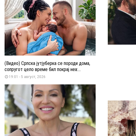
(Видео) Српска јутјуберка се породи дома,
сопругот цело време бил покрај неа:...
19:01 - 5 август, 2026