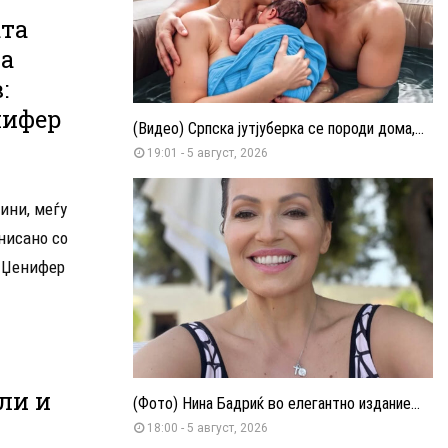
ата
на
:
нифер
(Видео) Српска јутјуберка се породи дома,...
19:01 - 5 август, 2026
ини, меѓу
нисано со
т Џенифер
ли и
(Фото) Нина Бадриќ во елегантно издание...
18:00 - 5 август, 2026