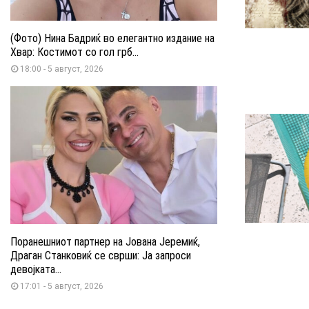
(Фото) Нина Бадриќ во елегантно издание на
Хвар: Костимот со гол грб...
18:00 - 5 август, 2026
Поранешниот партнер на Јована Јеремиќ,
Драган Станковиќ се сврши: Ја запроси
девојката...
17:01 - 5 август, 2026