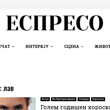
ЕЧАТ
ИНТЕРВЈУ
СЦЕНА
ЖИВОТ
в
: лав
Астро
Ви Препорачуваме
Слајдер
Хороскоп
Голем годишен хороск