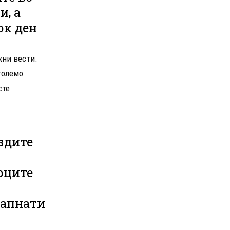
, а
ок ден
жни вести.
големо
сте
здите
рците
напнати