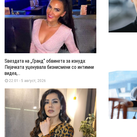
Ѕвездата на „Гранд“ обвинета за изнуда:
Пејачката уценувала бизнисмени со интимни
видеа,...
22:01 - 5 август, 2026