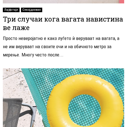
Лајфстајл
Секојдневие
Три случаи кога вагата навистина
ве лаже
Просто неверојатно е како луѓето ѝ веруваат на вагата, а
не им веруваат на своите очи и на обичното метро за
мерење. Многу често после...