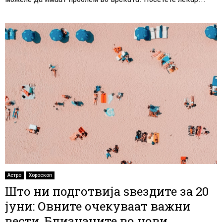
Астро
Хороскоп
Што ни подготвија ѕвездите за 20
јуни: Овните очекуваат важни
вести, Близнаците во нови