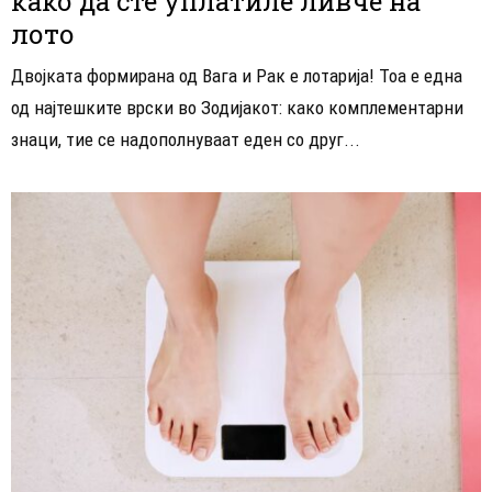
како да сте уплатиле ливче на
лото
Двојката формирана од Вага и Рак е лотарија! Тоа е една
од најтешките врски во Зодијакот: како комплементарни
знаци, тие се надополнуваат еден со друг...