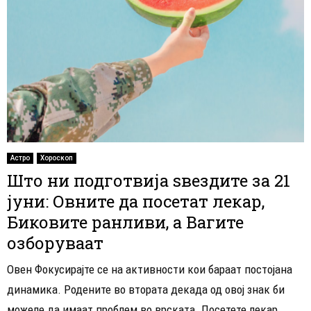
Астро
Хороскоп
Што ни подготвија ѕвездите за 21
јуни: Овните да посетат лекар,
Биковите ранливи, а Вагите
озборуваат
Овен Фокусирајте се на активности кои бараат постојана
динамика. Родените во втората декада од овој знак би
можеле да имаат проблем во врската. Посетете лекар...