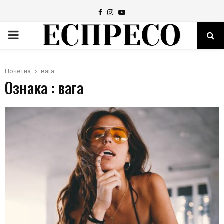
Facebook
Instagram
Youtube
PRIMARY
MENU
Почетна
вага
Ознака : вага