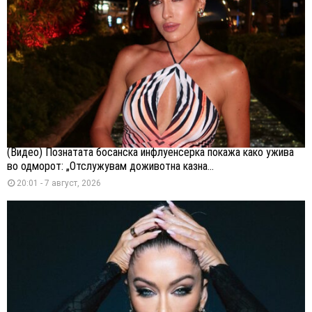
(Видео) Познатата босанска инфлуенсерка покажа како ужива
во одморот: „Отслужувам доживотна казна...
20:01 - 7 август, 2026