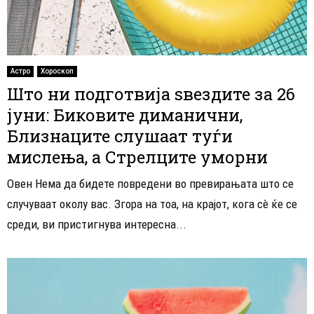
Астро
Хороскоп
Што ни подготвија ѕвездите за 26
јуни: Биковите диманични,
Близнаците слушаат туѓи
мислења, а Стрелците уморни
Овен Нема да бидете повредени во превирањата што се
случуваат околу вас. Згора на тоа, на крајот, кога сè ќе се
среди, ви пристигнува интересна...