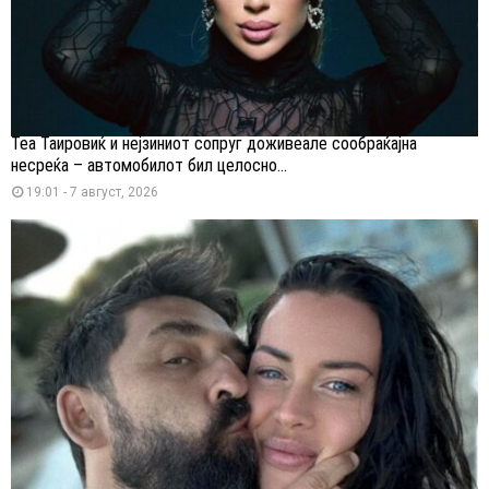
Теа Таировиќ и нејзиниот сопруг доживеале сообраќајна
несреќа – автомобилот бил целосно...
19:01 - 7 август, 2026