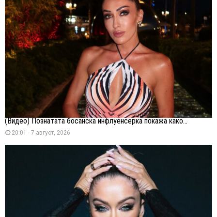
(Видео) Познатата босанска инфлуенсерка покажа како...
20:01 - 7 август, 2026