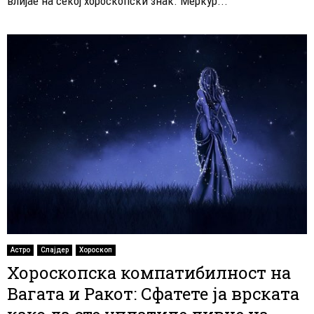
влијае на секој хороскопски знак. Меркур...
Астро
Слајдер
Хороскоп
Хороскопска компатибилност на
Вагата и Ракот: Сфатете ја врската