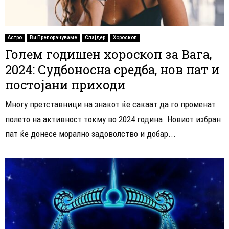
Астро
Ви Препорачуваме
Слајдер
Хороскоп
Голем годишен хороскоп за Вага,
2024: Судбоносна средба, нов пат и
постојани приходи
Многу претставници на знакот ќе сакаат да го променат
полето на активност токму во 2024 година. Новиот избран
пат ќе донесе морално задоволство и добар...