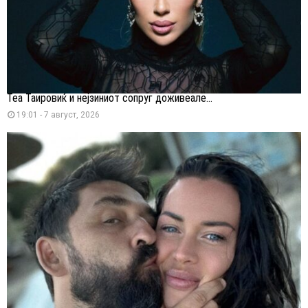
Теа Таировиќ и нејзиниот сопруг доживеале...
19:01 - 7 август, 2026