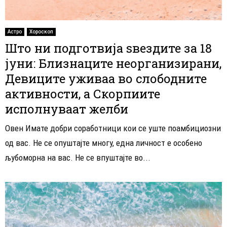
Астро
Хороскоп
Што ни подготвија ѕвездите за 18
јуни: Близнаците неорганизирани,
Девиците уживаа во слободните
активности, а Скорпиите
исполнуваат желби
Овен Имате добри соработници кои се уште поамбициозни
од вас. Не се опуштајте многу, една личност е особено
љубоморна на вас. Не се впуштајте во...