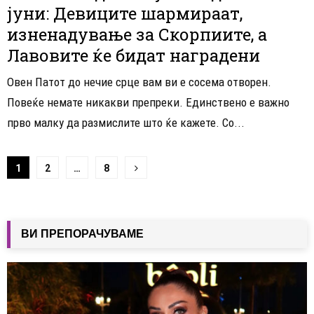
јуни: Девиците шармираат,
изненадување за Скорпиите, а
Лавовите ќе бидат наградени
Овен Патот до нечие срце вам ви е сосема отворен.
Повеќе немате никакви препреки. Единствено е важно
прво малку да размислите што ќе кажете. Со...
Навигација
1
2
…
8
на
написи
ВИ ПРЕПОРАЧУВАМЕ