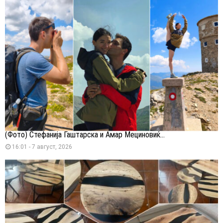
(Фото) Стефанија Гаштарска и Амар Мециновиќ...
16:01 - 7 август, 2026