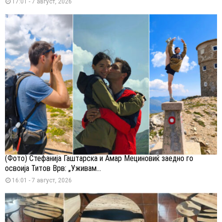
17:01 - 7 август, 2026
(Фото) Стефанија Гаштарска и Амар Мециновиќ заедно го
освоија Титов Врв: „Уживам...
16:01 - 7 август, 2026