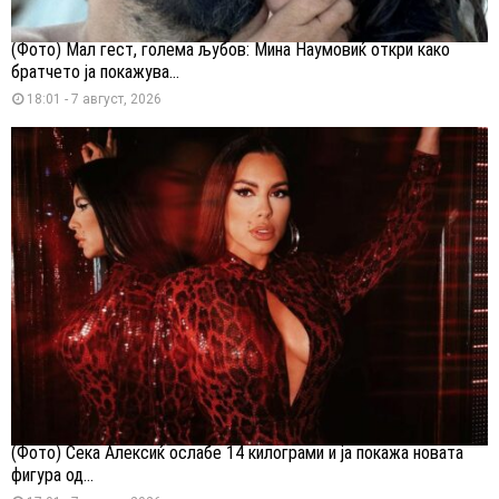
(Фото) Мал гест, голема љубов: Мина Наумовиќ откри како
братчето ја покажува...
18:01 - 7 август, 2026
(Фото) Сека Алексиќ ослабе 14 килограми и ја покажа новата
фигура од...