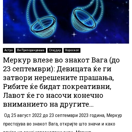
Астро
Ви Препорачуваме
Слајдер
Хороскоп
Меркур влезе во знакот Вага (до
23 септември): Девицата ќе ги
затвори нерешените прашања,
Рибите ќе бидат покреативни,
Лавот ќе го насочи конечно
вниманието на другите…
Од 25 август 2022 до 23 септември 2023 година, Меркур
престојува во знакот Вага, откријте што значи и како