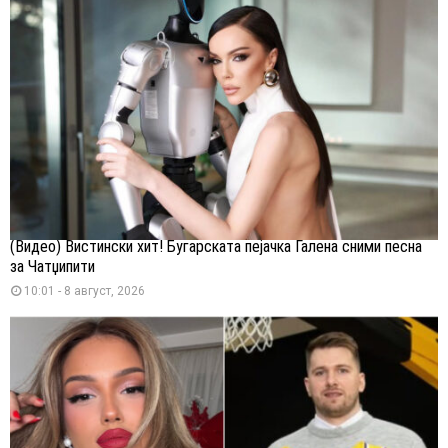
(Видео) Вистински хит! Бугарската пејачка Галена сними песна
за Чатџипити
10:01 - 8 август, 2026