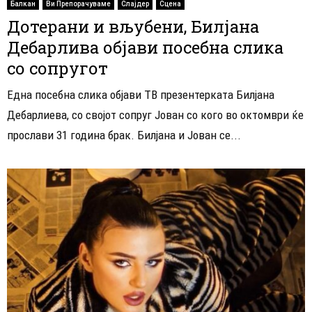
Балкан
Ви Препорачуваме
Слајдер
Сцена
Дотерани и вљубени, Билјана
Дебарлива објави посебна слика
со сопругот
Една посебна слика објави ТВ презентерката Билјана
Дебарлиева, со својот сопруг Јован со кого во октомври ќе
прослави 31 година брак. Билјана и Јован се...