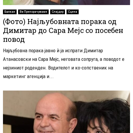
Балкан
Ви Препорачуваме
Слајдер
Сцена
(Фото) Најљубовната порака од
Димитар до Сара Мејс со посебен
повод
Најљубовна порака јавно ѝ ја испрати Димитар
Атанасовски на Сара Мејс, неговата сопруга, а поводот е
нејзиниот роденден. Водителот и ко-сопственик на
маркетинг агенција и...