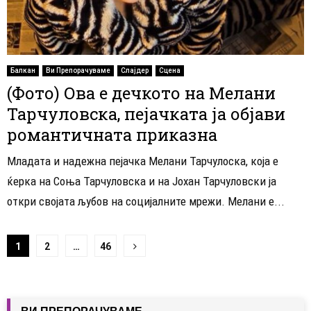
Балкан
Ви Препорачуваме
Слајдер
Сцена
(Фото) Ова е дечкото на Мелани
Тарчуловска, пејачката ја објави
романтичната приказна
Младата и надежна пејачка Мелани Тарчулоска, која е
ќерка на Соња Тарчуловска и на Јохан Тарчуловски ја
откри својата љубов на социјалните мрежи. Мелани e...
Навигација
1
2
…
46
на
написи