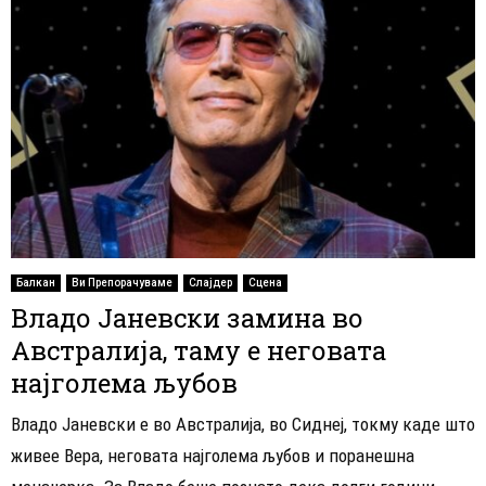
Балкан
Ви Препорачуваме
Слајдер
Сцена
Владо Јаневски замина во
Австралија, таму е неговата
најголема љубов
Владо Јаневски е во Австралија, во Сиднеј, токму каде што
живее Вера, неговата најголема љубов и поранешна