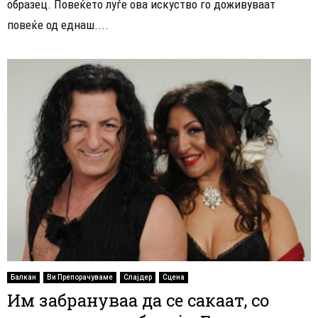
образец. Повеќето луѓе ова искуство го доживуваат
повеќе од еднаш....
Балкан
Ви Препорачуваме
Слајдер
Сцена
Им забрануваа да се сакаат, со