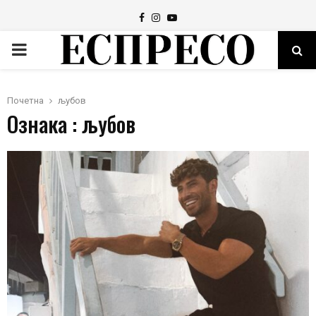
Facebook
Instagram
Youtube
PRIMARY
MENU
Почетна
љубов
Ознака : љубов