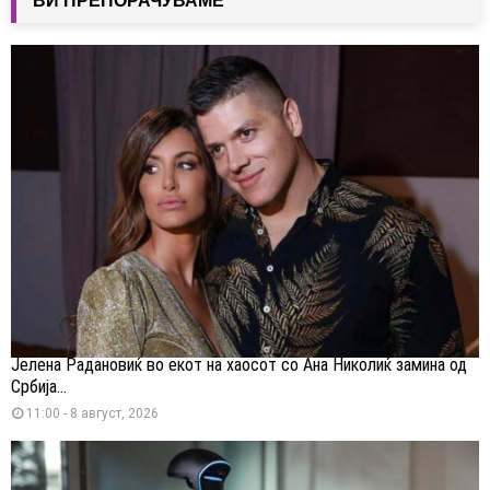
ВИ ПРЕПОРАЧУВАМЕ
Јелена Радановиќ во екот на хаосот со Ана Николиќ замина од
Србија...
11:00 - 8 август, 2026