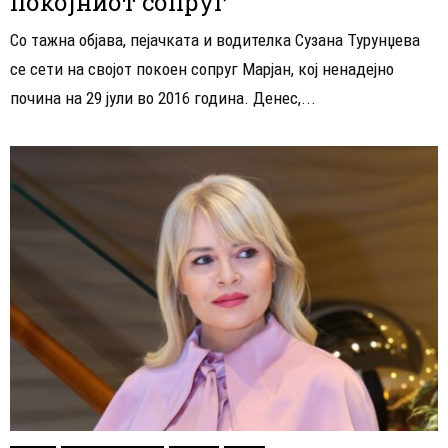
покојниот сопруг
Со тажна објава, пејачката и водителка Сузана Турунџева
се сети на својот покоен сопруг Марјан, кој ненадејно
почина на 29 јули во 2016 година. Денес,...