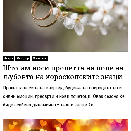
Астро
Слајдер
Хороскоп
Што им носи пролетта на поле на
љубовта на хороскопските знаци
Пролетта носи нова енергија, будење на природата, но и
силни емоции, пресврти и нови почетоци. Оваа сезона ќе
биде особено динамична – некои знаци ќе...