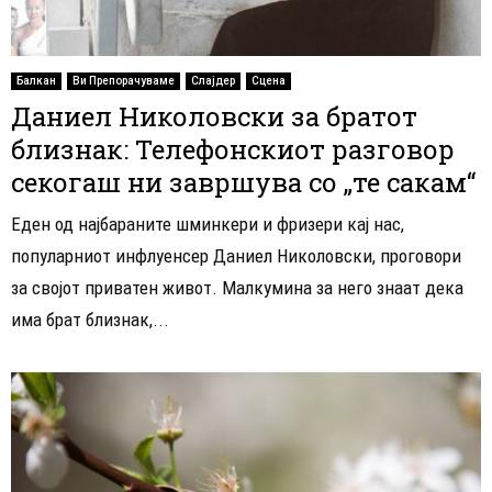
Балкан
Ви Препорачуваме
Слајдер
Сцена
Даниел Николовски за братот
близнак: Телефонскиот разговор
секогаш ни завршува со „те сакам“
Еден од најбараните шминкери и фризери кај нас,
популарниот инфлуенсер Даниел Николовски, проговори
за својот приватен живот. Малкумина за него знаат дека
има брат близнак,...