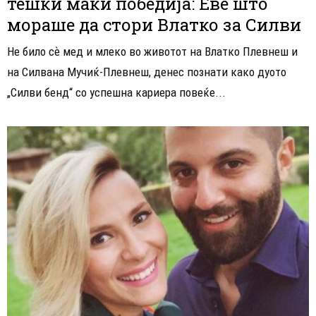
тешки маки победија: Еве што
мораше да стори Влатко за Силви
Не било сѐ мед и млеко во животот на Влатко Плевнеш и
на Силвана Мучиќ-Плевнеш, денес познати како дуото
„Силви бенд“ со успешна кариера повеќе...