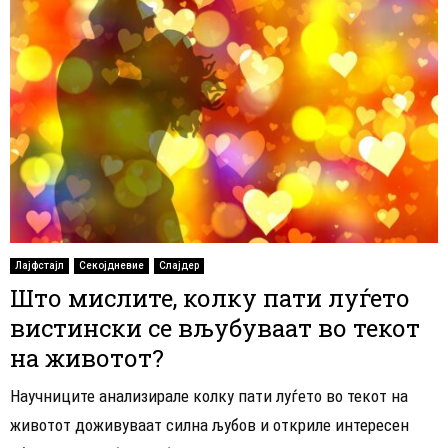
Лајфстајл
Секојдневие
Слајдер
Што мислите, колку пати луѓето
вистински се вљубуваат во текот
на животот?
Научниците анализирале колку пати луѓето во текот на
животот доживуваат силна љубов и откриле интересен