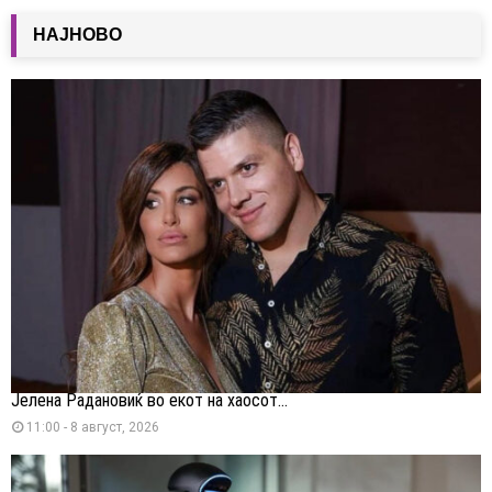
НАЈНОВО
Јелена Радановиќ во екот на хаосот...
11:00 - 8 август, 2026