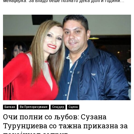
менаџерка. За Владо беше познато дека долги години...
Балкан
Ви Препорачуваме
Слајдер
Сцена
Очи полни со љубов: Сузана
Турунџиева со тажна приказна за