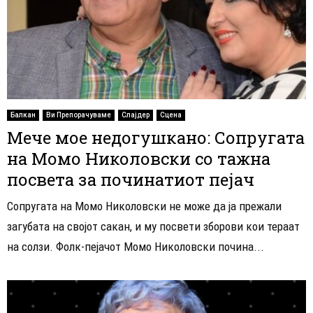
Балкан
Ви Препорачуваме
Слајдер
Сцена
Мече мое недогушкано: Сопругата
на Момо Николовски со тажна
посвета за починатиот пејач
Сопругата на Момо Николовски не може да ја прежали
загубата на својот сакан, и му посвети зборови кои тераат
на солзи. Фолк-пејачот Момо Николовски почина...