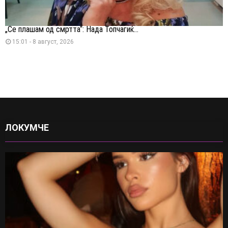
„Се плашам од смртта“: Нада Топчагиќ...
15:01 - 8 август, 2026
ЛОКУМЧЕ