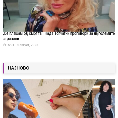
„Се плашам од смртта“: Нада Топчагиќ проговори за најголемите
стравови
15:01 - 8 август, 2026
НАЈНОВО