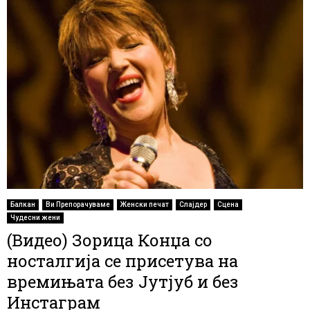
Балкан
Ви Препорачуваме
Женски печат
Слајдер
Сцена
Чудесни жени
(Видео) Зорица Конџа со
носталгија се присетува на
времињата без Јутјуб и без
Инстаграм