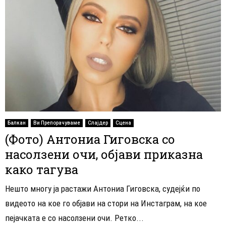
Балкан
Ви Препорачуваме
Слајдер
Сцена
(Фото) Антониа Гиговска со
насолзени очи, објави приказна
како тагува
Нешто многу ја растажи Антониа Гиговска, судејќи по
видеото на кое го објави на стори на Инстаграм, на кое
пејачката е со насолзени очи. Ретко...