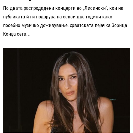
По двата распродадени концерти во „Лисински“, кои на
публиката ѝ ги подарува на секои две години како
посебно музичко доживување, хрватската пејачка Зорица
Конџа сега...