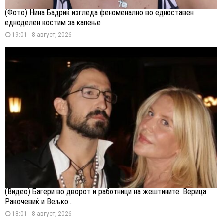
(Фото) Нина Бадриќ изгледа феноменално во едноставен
едноделен костим за капење
19:01 - 8 август, 2026
(Видео) Багери во дворот и работници на жештините: Верица
Ракочевиќ и Вељко...
18:01 - 8 август, 2026