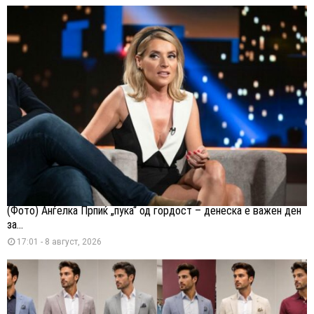
(Фото) Анѓелка Прпиќ „пука“ од гордост – денеска е важен ден
за...
17:01 - 8 август, 2026