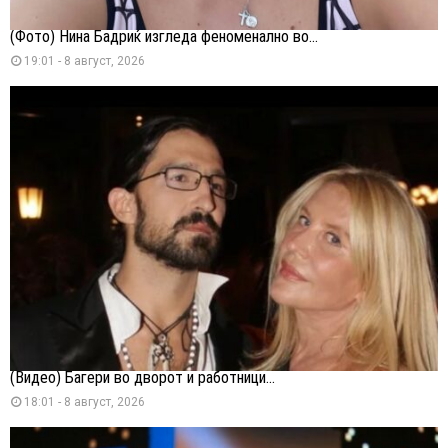
(Фото) Нина Бадриќ изгледа феноменално во...
19:01 - 8 август, 2026
(Видео) Багери во дворот и работници...
18:01 - 8 август, 2026