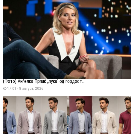
(Фото) Анѓелка Прпиќ „пука“ од гордост...
17:01 - 8 август, 2026