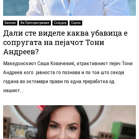
Балкан
Ви Препорачуваме
Слајдер
Сцена
Дали сте виделе каква убавица е
сопругата на пејачот Тони
Андреев?
Македонскиот Саша Ковачевиќ, атрактивниот пејач Тони
Андреев кого јавноста го познава и по тоа што секоја
година во октомври прави по една преработка од
нашиот...