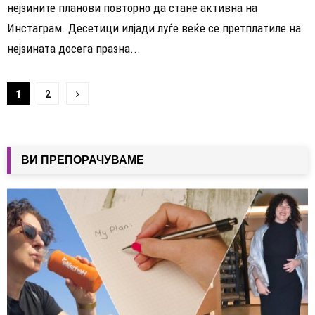
нејзините планови повторно да стане активна на
Инстаграм. Десетици илјади луѓе веќе се претплатиле на
нејзината досега празна...
Навигација
1
2
на
написи
ВИ ПРЕПОРАЧУВАМЕ