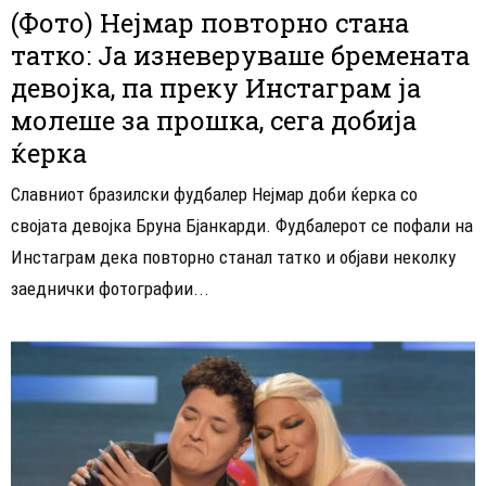
(Фото) Нејмар повторно стана
татко: Ја изневеруваше бремената
девојка, па преку Инстаграм ја
молеше за прошка, сега добија
ќерка
Славниот бразилски фудбалер Нејмар доби ќерка со
својата девојка Бруна Бјанкарди. Фудбалерот се пофали на
Инстаграм дека повторно станал татко и објави неколку
заеднички фотографии...