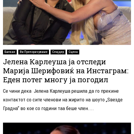
Балкан
Ви Препорачуваме
Слајдер
Сцена
Јелена Карлеуша ја отследи
Марија Шерифовиќ на Инстаграм:
Еден потег многу ја погодил
Се чини дека Јелена Карлеуша решила да го прекине
контактот со сите членови на жирито на шоуто „Ѕвезде
Градна“ во кое со години таа беше член....