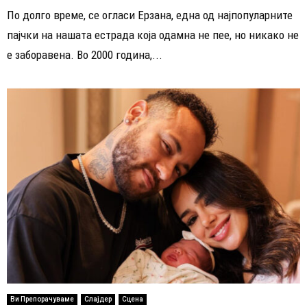
По долго време, се огласи Ерзана, една од најпопуларните
пајчки на нашата естрада која одамна не пее, но никако не
е заборавена. Во 2000 година,...
Ви Препорачуваме
Слајдер
Сцена