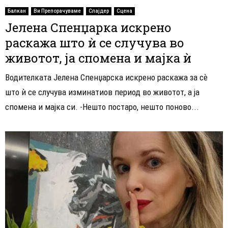
Балкан
Ви Препорачуваме
Слајдер
Сцена
Јелена Спенџарка искрено
раскажа што ѝ се случува во
животот, ја спомена и мајка ѝ
Водителката Јелена Спенџарска искрено раскажа за сѐ
што ѝ се случува изминатиов период во животот, а ја
спомена и мајка си. -Нешто постаро, нешто поново...