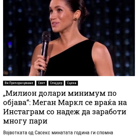
Ви Препорачуваме
Свет
Слајдер
Сцена
„Милион долари минимум по
објава“: Меган Маркл се враќа на
Инстаграм со надеж да заработи
многу пари
Војвотката од Сасекс минатата година ги спомна