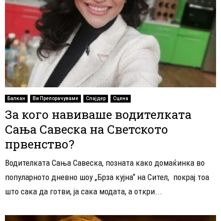
Балкан
Ви Препорачуваме
Слајдер
Сцена
За кого навиваше водителката
Сања Савеска на Светското
првенство?
Водителката Сања Савеска, позната како домаќинка во
популарното дневно шоу „Брза кујна“ на Сител, покрај тоа
што сака да готви, ја сака модата, а откри...