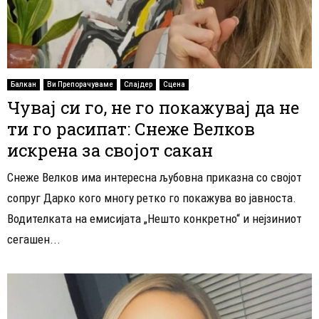
Балкан
Ви Препорачуваме
Слајдер
Сцена
Чувај си го, не го покажувај да не
ти го расипат: Снеже Велков
искрена за својот сакан
Снеже Велков има интересна љубовна приказна со својот
сопруг Дарко кого многу ретко го покажува во јавноста.
Водителката на емисијата „Нешто конкретно“ и нејзиниот
сегашен...