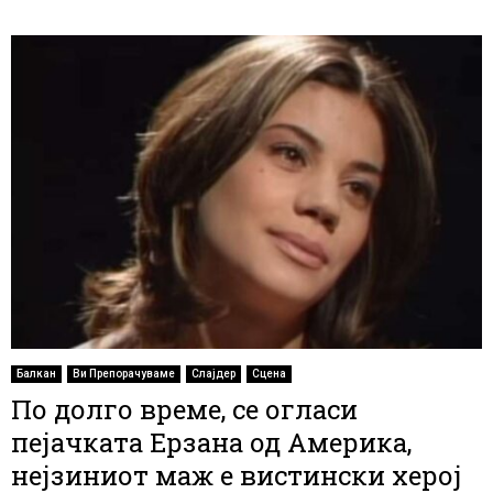
Балкан
Ви Препорачуваме
Слајдер
Сцена
По долго време, се огласи
пејачката Ерзана од Америка,
нејзиниот маж е вистински херој