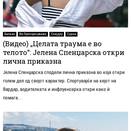
Балкан
Ви Препорачуваме
Слајдер
Сцена
(Видео) „Целата траума е во
телото“: Јелена Спенџарска откри
лична приказна
Јелена Спенџарска сподели лична приказна во која откри
голем дел од својот карактер. Спортувајќи на кејот на
Вардар, водителката и инфлуенсерка откри како ѝ
помага...