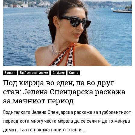
Балкан
Ви Препорачуваме
Слајдер
Сцена
Под кирија во еден, па во друг
стан: Јелена Спенџарска раскажа
за мачниот период
Водителката Јелена Спенџарска раскажа за турболентниот
период кога многу често морала да се сели и да го менува
домот. Таа го покажа новиот стан и...