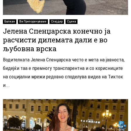
Балкан
Ви Препорачуваме
Слајдер
Сцена
Јелена Спенџарска конечно ја
расчисти дилемата дали е во
љубовна врска
Водителката Јелена Спенџарска често е мета на јавноста,
бидејќи таа е премногу транспарентна и со корисниците
на социјални мрежи редовно споделува видеа на Тикток
и...