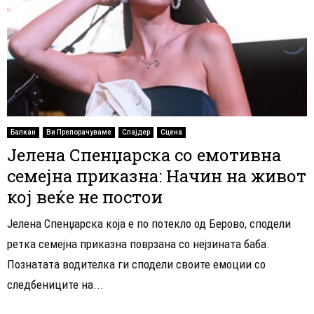
Балкан
Ви Препорачуваме
Слајдер
Сцена
Јелена Спенџарска со емотивна
семејна приказна: Начин на живот
кој веќе не постои
​Јелена Спенџарска која е по потекло од Берово, сподели
ретка семејна приказна поврзана со нејзината баба. ​
Познатата водителка ги сподели своите емоции со
следбениците на...