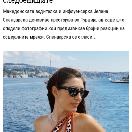
Македонската водителка и инфлуенсерка Јелена
Спенџарска деновиве престојува во Турција, од каде што
сподели фотографии кои предизвикаа бројни реакции на
социјалните мрежи. Спенџарска се огласи...