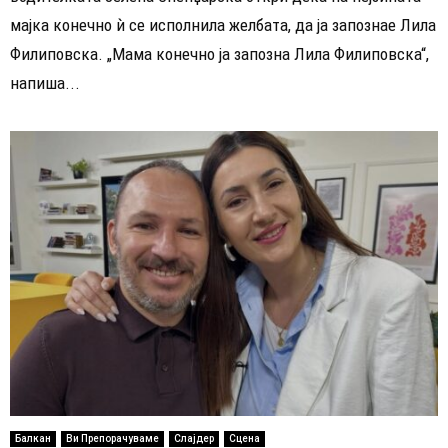
мајка конечно ѝ се исполнила желбата, да ја запознае Лила
Филиповска. „Мама конечно ја запозна Лила Филиповска“,
напиша...
Балкан
Ви Препорачуваме
Слајдер
Сцена