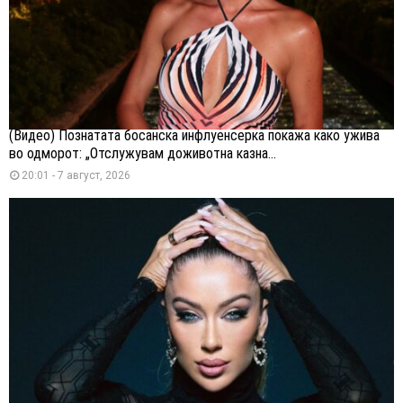
(Видео) Познатата босанска инфлуенсерка покажа како ужива
во одморот: „Отслужувам доживотна казна...
20:01 - 7 август, 2026