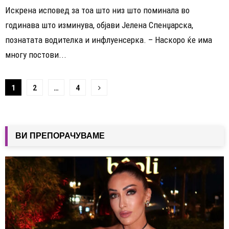
Искрена исповед за тоа што низ што поминала во
годинава што изминува, објави Јелена Спенџарска,
познатата водителка и инфлуенсерка. – Наскоро ќе има
многу постови...
Навигација
1
2
…
4
на
написи
ВИ ПРЕПОРАЧУВАМЕ