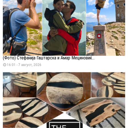
(Фото) Стефанија Гаштарска и Амар Мециновиќ...
16:01 - 7 август, 2026