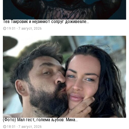
Теа Таировиќ и нејзиниот сопруг доживеале...
19:01 - 7 август, 2026
(Фото) Мал гест, голема љубов: Мина...
18:01 - 7 август, 2026