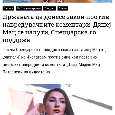
Балкан
Ви Препорачуваме
Слајдер
Сцена
Државата да донесе закон против
навредувачките коментари: Диџеј
Мац се налути, Спенџарска го
поддржа
Јелена Спенџарска го поддржа познатиот дицеј Мац кој
„распали“ на Инстаграм против оние кои постојано
пишуваат навредливи коментари. Диџеј Марјан Мац
Петровски во видеото на...