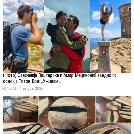
(Фото) Стефанија Гаштарска и Амар Мециновиќ заедно го
освоија Титов Врв: „Уживам...
16:01 - 7 август, 2026