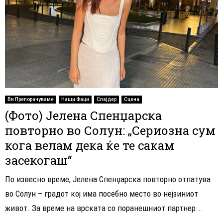
Ви Препорачуваме
Наши Фаци
Слајдер
Сцена
(Фото) Јелена Спенџарска
повторно во Солун: „Сериозна сум
кога велам дека ќе те сакам
засекогаш“
По извесно време, Јелена Спенџарска повторно отпатува
во Солун – градот кој има посебно место во нејзиниот
живот. За време на врската со поранешниот партнер...