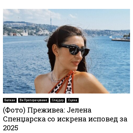
Балкан
Ви Препорачуваме
Слајдер
Сцена
(Фото) Преживеа: Јелена
Спенџарска со искрена исповед за
2025