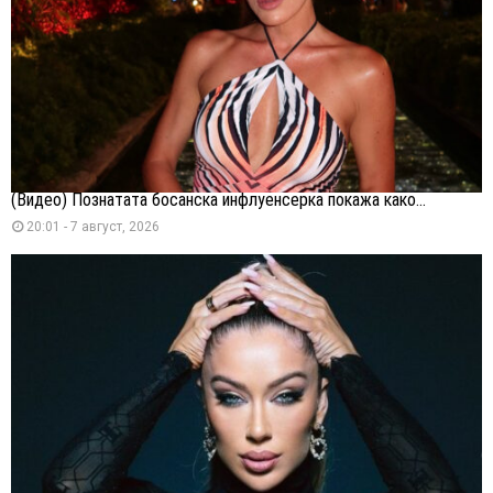
(Видео) Познатата босанска инфлуенсерка покажа како...
20:01 - 7 август, 2026