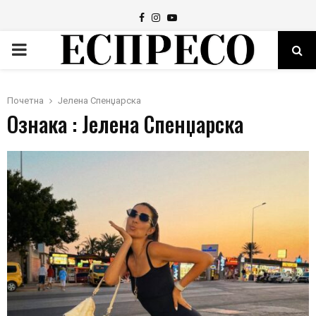
Facebook
Instagram
Youtube
PRIMARY
MENU
Почетна
Јелена Спенџарска
Ознака : Јелена Спенџарска