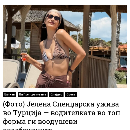
Балкан
Ви Препорачуваме
Слајдер
Сцена
(Фото) Јелена Спенџарска ужива
во Турција — водителката во топ
форма ги воодушеви
следбениците