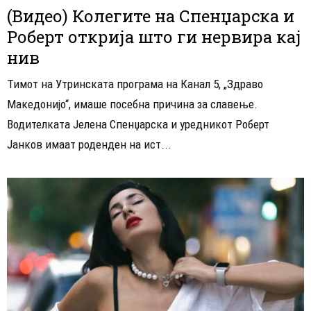
(Видео) Колегите на Спенџарска и
Роберт открија што ги нервира кај
нив
Тимот на Утринската програма на Канал 5, „Здраво
Македонијо“, имаше посебна причина за славење.
Водителката Јелена Спенџарска и уредникот Роберт
Јанков имаат роденден на ист...