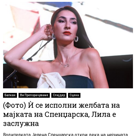
Балкан
Ви Препорачуваме
Слајдер
Сцена
(Фото) Ѝ се исполни желбата на
мајката на Спенџарска, Лила е
заслужна
Водителката Јелена Спенџарска откри дека на нејзината