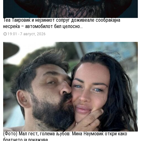
Теа Таировиќ и нејзиниот сопруг доживеале сообраќајна
несреќа – автомобилот бил целосно...
19:01 - 7 август, 2026
(Фото) Мал гест, голема љубов: Мина Наумовиќ откри како
братчето ја покажува...