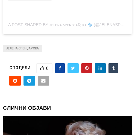
A POST SHARED BY ᴊᴇʟᴇɴᴀ ꜱᴘᴇɴᴅᴊᴀƦꜱᴋᴀ
(@JELENASPENDJARSKA)
ЈЕЛЕНА СПЕНЏАРСКА
СПОДЕЛИ
0
СЛИЧНИ ОБЈАВИ