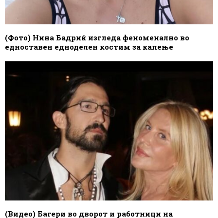
(Фото) Нина Бадриќ изгледа феноменално во
едноставен едноделен костим за капење
(Видео) Багери во дворот и работници на