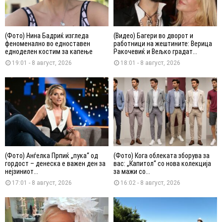
(Фото) Нина Бадриќ изгледа
(Видео) Багери во дворот и
феноменално во едноставен
работници на жештините: Верица
едноделен костим за капење
Ракочевиќ и Вељко градат...
19:01 - 8 август, 2026
18:01 - 8 август, 2026
(Фото) Анѓелка Прпиќ „пука“ од
(Фото) Кога облеката зборува за
гордост – денеска е важен ден за
вас: „Капитол“ со нова колекција
нејзиниот...
за мажи со...
17:01 - 8 август, 2026
16:02 - 8 август, 2026