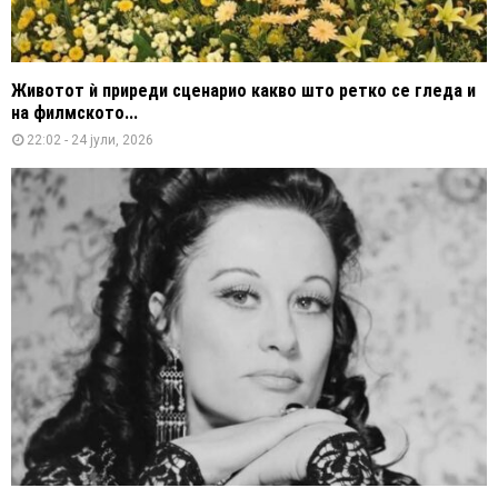
Животот ѝ приреди сценарио какво што ретко се гледа и
на филмското...
22:02 - 24 јули, 2026