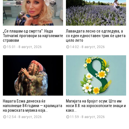
„Се плашам од смртта“: Нада
Лавандата лесно се одгледува, а
Топчагиќ проговори за најголемите
со еден едноставен трик ќе цвета
стравови
цело лето
15:01 - 8 август, 2026
14:02 - 8 август, 2026
Нашата Есма денеска ќе
Магијата на бројот осум: Што им
наполнеше 84 години — кралицата
носи 8.8. на хороскопските знаци и
на ромската музика која...
како...
12:54 - 8 август, 2026
11:59 - 8 август, 2026