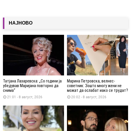
НАЈНОВО
Татјана Лазаревска: „Со години ја
Марина Петровска, велнес-
убедував Маријана повторно да
советник: Зошто многу жени не
снима“
можат да ослабат иако се трудат?
21:01 - 8 август, 2026
20:02 - 8 август, 2026