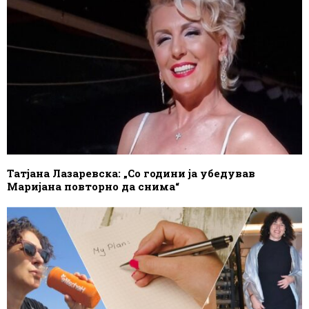
Татјана Лазаревска: „Со години ја убедував
Маријана повторно да снима“