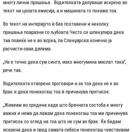
многу лични прашања. Водителката делуваше искрено во
текот на целата емисија, а и машината го покажа тоа.
Во текот на интервјуто ѝ беа псотавени и неколку
прашања повразни со љубовта.Често се шпекулира дека
таа повеќе не е во всрка, па Спенџарска конечно ја
расчисти оваа дилема.
„Не е точно дека сум сингл, иако многумина мислат така“,
рече таа.
Водителката отворено проговори и за тоа дека не е во
брак и дека понекогаш тоа ѝ причинува притисок.
„Живеам во средина каде што брачната состоба е многу
важна и нема да лажам дека понекогаш тоа ми причинува
притисок со оглед на тоа што не сум во брак. Ќе бидам
искрена дека и пред самата себеси понекогаш чувствувам