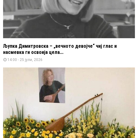
Љупка Димитровска – „вечното девојче“ чиј глас и
насмевка ги освоија цела...
14:00 - 25 јули, 2026