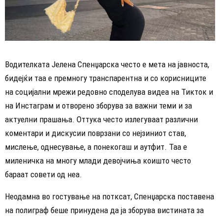
Водителката Јелена Спенџарска често е мета на јавноста,
бидејќи таа е премногу транспарентна и со корисниците
на социјални мрежи редовно споделува видеа на Тикток и
на Инстаграм и отворено зборува за важни теми и за
актуелни прашања. Оттука често излегуваат различни
коментари и дискусии поврзани со нејзиниот став,
мислење, однесување, а понекогаш и аутфит. Таа е
миленичка на многу млади девојчиња коишто често
бараат совети од неа.
Неодамна во гостување на потксат, Спенџарска поставена
на полиграф беше принудена да ја зборува вистината за