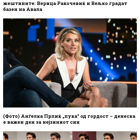
жештините: Верица Ракочевиќ и Вељко градат
базен на Авала
(Фото) Анѓелка Прпиќ „пука“ од гордост – денеска
е важен ден за нејзиниот син