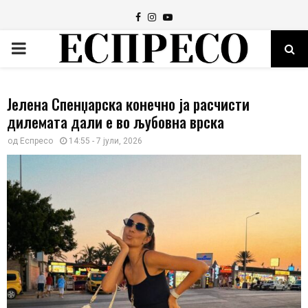
Facebook
Instagram
Youtube
PRIMARY
MENU
Јелена Спенџарска конечно ја расчисти
дилемата дали е во љубовна врска
од
Еспресо
14:55 - 7 јули, 2026