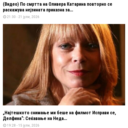
(Видео) По смртта на Оливера Катарина повторно се
раскажува нејзината приказна за...
21:30 - 21 јули, 2026
„Најтешкото снимање ми беше на филмот Исправи се,
Делфина“: Сеќавање на Неда...
19:28 - 15 јули, 2026