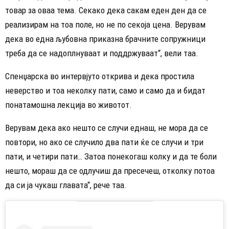
товар за оваа тема. Секако дека сакам еден ден да се
реализирам на тоа поле, но не по секоја цена. Верувам
дека во една љубовна приказна брачните сопружници
треба да се надоплнуваат и поддржуваат“, вели таа.
Спенџарска во интервјуто открива и дека простила
неверство и тоа неколку пати, само и само да и бидат
понатамошна лекција во животот.
Верувам дека ако нешто се случи еднаш, не мора да се
повтори, но ако се случило два пати ќе се случи и три
пати, и четири пати… Затоа понекогаш колку и да те боли
нешто, мораш да се одлучиш да пресечеш, отколку потоа
да си ја чукаш главата“, рече таа.