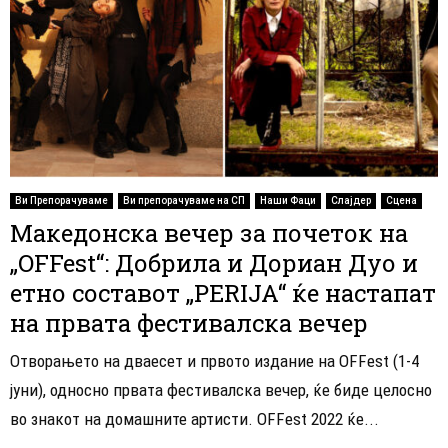
Ви Препорачуваме
Ви препорачуваме на СП
Наши Фаци
Слајдер
Сцена
Македонска вечер за почеток на
„OFFest“: Добрила и Дориан Дуо и
етно составот „PERIJA“ ќе настапат
на првата фестивалска вечер
Отворањето на дваесет и првото издание на OFFest (1-4
јуни), односно првата фестивалска вечер, ќе биде целосно
во знакот на домашните артисти. OFFest 2022 ќе...