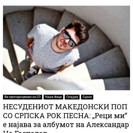
Ви препорачуваме на СП
Наши Фаци
Слајдер
Сцена
НЕСУДЕНИОТ МАКЕДОНСКИ ПОП
СО СРПСКА РОК ПЕСНА: „Реци ми“
е најава за албумот на Александар