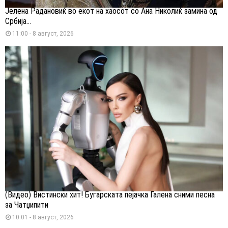
Јелена Радановиќ во екот на хаосот со Ана Николиќ замина од
Србија...
11:00 - 8 август, 2026
(Видео) Вистински хит! Бугарската пејачка Галена сними песна
за Чатџипити
10:01 - 8 август, 2026