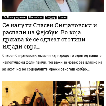
Ви Препорачуваме
Наши Фаци
Слајдер
Сцена
Се налути Спасен Силјановски и
распали на Фејсбук: Во која
држава ќе се одлеат стотици
илјади евра…
Спасен Силјановски, омиелн кај народот е еден од нашите
најпопуларни фолк-пејачи. тој важи за човек без влакно на
јазикот, кој на социјалните мрежи секогаш храбро...