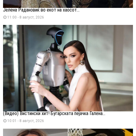
Јелена Радановиќ во екот на хаосот...
11:00 - 8 август, 2026
(Видео) Вистински хит! Бугарската пејачка Галена...
10:01 - 8 август, 2026