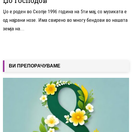
Џо Господов
Џо е роден во Скопје 1996 година на 5ти мај, со музиката е
од најрани нозе. Има свирено во многу бендови во нашата
земја на...
ВИ ПРЕПОРАЧУВАМЕ