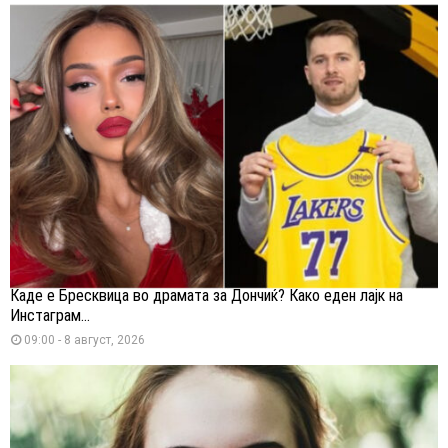
Каде е Бресквица во драмата за Дончиќ? Како еден лајк на
Инстаграм...
09:00 - 8 август, 2026