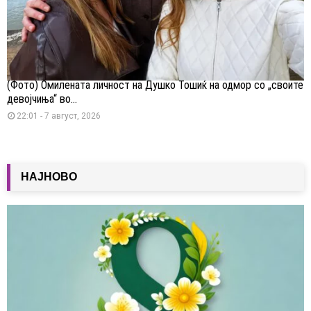
(Фото) Омилената личност на Душко Тошиќ на одмор со „своите
девојчиња“ во...
22:01 - 7 август, 2026
НАЈНОВО