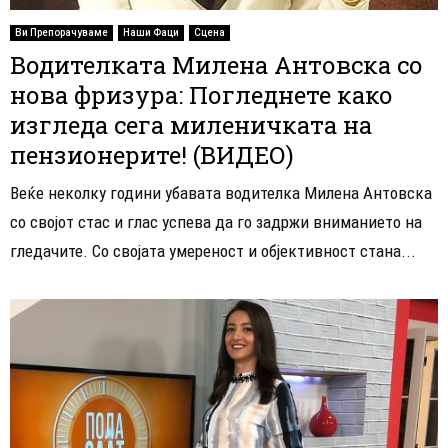
Ви Препорачуваме
Наши Фаци
Сцена
Водителката Милена Антовска со
нова фризура: Погледнете како
изгледа сега миленичката на
пензионерите! (ВИДЕО)
Веќе неколку години убавата водителка Милена Антовска
со својот стас и глас успева да го задржи вниманието на
гледачите. Со својата умереност и објективност стана...