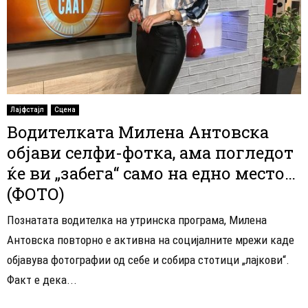
Лајфстајл
Сцена
Водителката Милена Антовска
објави селфи-фотка, ама погледот
ќе ви „забега“ само на едно место…
(ФОТО)
Познатата водителка на утринска програма, Милена
Антовска повторно е активна на социјалните мрежи каде
објавува фотографии од себе и собира стотици „лајкови“.
Факт е дека...