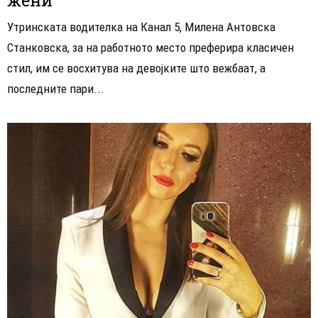
Утринската водителка на Канал 5, Милена Антовска
Станковска, за на работното место преферира класичен
стил, им се восхитува на девојките што вежбаат, а
последните пари...