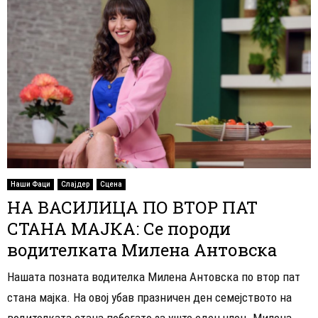
Наши Фаци
Слајдер
Сцена
НА ВАСИЛИЦА ПО ВТОР ПАТ
СТАНА МАЈКА: Се породи
водителката Милена Антовска
Нашата позната водителка Милена Антовска по втор пат
стана мајка. На овој убав празничен ден семејството на
водителката стана побогато за уште еден член. Милена...