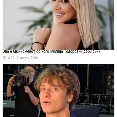
Ова е бизнисменот со кого Милица Тодоровиќ доби син?
18:00 - 6 август, 2026