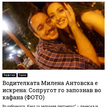
Лајфстајл
Сцена
Водителката Милена Антовска е
искрена: Сопругот го запознав во
кафана (ФОТО)
Во рубриката „Како го запознав партнерот“ – денеска ја