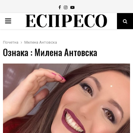
Facebook
Instagram
Youtube
PRIMARY
MENU
Почетна
Милена Антовска
Ознака : Милена Антовска