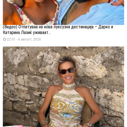
(Видео) Отпатуваа на нова луксузна дестинација – Дарко и
Катарина Лазиќ уживаат...
22:01 - 6 август, 2026