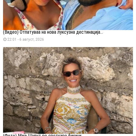
(Видео) Отпатуваа на нова луксузна дестинација...
22:01 - 6 август, 2026
(Фото) Маја Шупут во светкаво бикини...