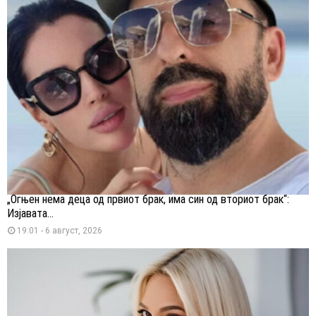
„Огњен нема деца од првиот брак, има син од вториот брак“:
Изјавата...
19:01 - 6 август, 2026