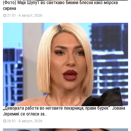
(Фото) Маја Шупут во светкаво бикини блесна како морска
сирена
21:01 - 6 август, 2026
„Девојката работи во неговите пекарници, прави бурек“: Јована
Јеремиќ се огласи за...
20:01 - 6 август, 2026