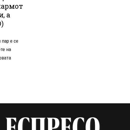
шармот
, а
)
 пар е се
те на
овата