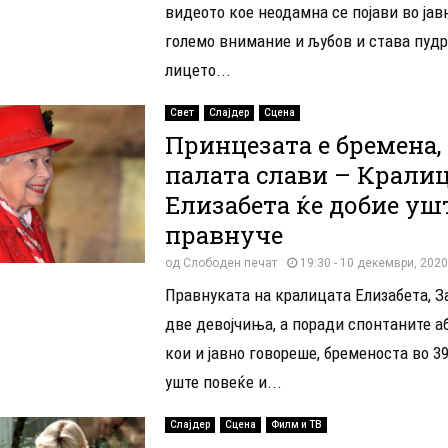
видеото кое неодамна се појави во јав
големо внимание и љубов и става пудр
лицето...
Свет
Слајдер
Сцена
Принцезата е бремена,
палата слави – Крали
Елизабета ќе добие уш
правнуче
од
Слободен печат
19:30 - 10 декември, 2020
Правнуката на кралицата Елизабета, З
две девојчиња, а поради спонтаните аб
кои и јавно говореше, бременоста во 3
уште повеќе и...
Слајдер
Сцена
Филм и ТВ