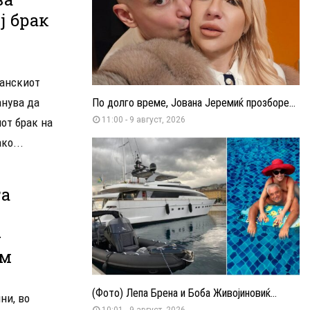
ј брак
танскиот
анува да
По долго време, Јована Јеремиќ прозборе...
11:00 - 9 август, 2026
от брак на
ко...
га
-
ам
(Фото) Лепа Брена и Боба Живојиновиќ...
ни, во
10:01 - 9 август, 2026