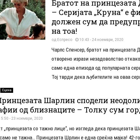
Братот на принцезата 
– Серијата „Круна“ е ф
должен сум да предуп
на тоа!
од
Еспресо
10:43 - 24 ноември, 2020
Чарлс Спенсер, братот на принцезата Д
отворено изрази незадоволство откак
само една епизода од популарната сери
Тој тврди дека љубителите на оваа сери
Сцена
Принцезата Шарлин сподели неодол
афии од близнаците – Толку сум гор
15:50 - 23 ноември, 2020
т „принцезата со тажно лице“, но изгледа дека принцезата Ш
 само не тажна… Принцезата Шрлин е една среќна мајка! 42-г