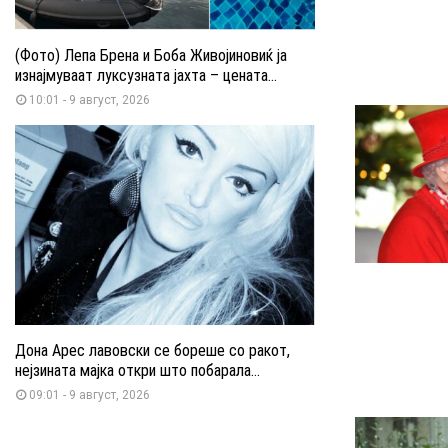
(Фото) Лепа Брена и Боба Живојиновиќ ја
изнајмуваат луксузната јахта – цената...
10:01 - 9 август, 2026
Дона Арес лавовски се бореше со ракот,
нејзината мајка откри што побарала...
09:01 - 9 август, 2026