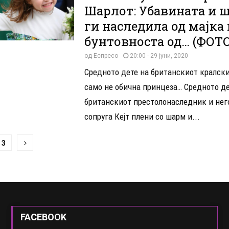
Шарлот: Убавината и 
ги наследила од мајка и
бунтовноста од… (ФОТО
од
Еспресо
20:00 - 29 јуни, 2020
Средното дете на британскиот кралски
само не обична принцеза… Средното де
британскиот престолонаследник и нег
сопруга Кејт плени со шарм и...
ација
3
и
FACEBOOK