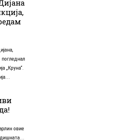
Дијана
икција,
редам
ијана,
о погледнал
ја „Круна“.
ја...
иви
да!
арлин овие
одишната...