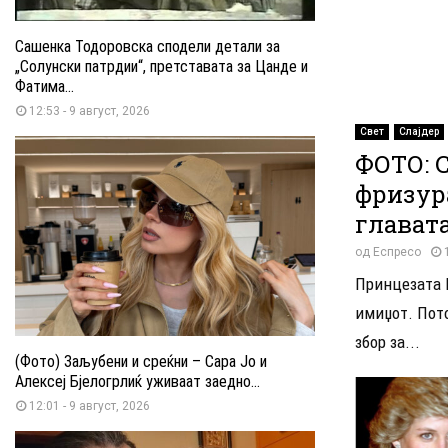
Сашенка Тодоровска сподели детали за
„Солунски патрдии“, претставата за Цанде и
Фатима...
12:53 - 9 август, 2026
Свет
Слајдер
ФОТО: 
фризур
глават
од
Еспресо
Принцезата 
имиџот. Пото
збор за...
(Фото) Заљубени и среќни – Сара Јо и
Алексеј Бјелогрлиќ уживаат заедно...
12:01 - 9 август, 2026