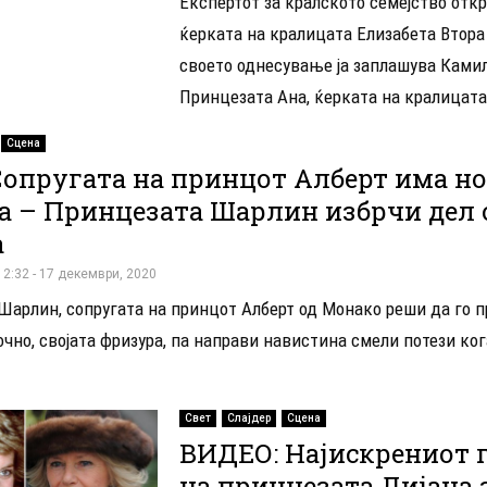
Експертот за кралското семејство отк
ќерката на кралицата Елизабета Втора
своето однесување ја заплашува Ками
Принцезата Ана, ќерката на кралицата.
Сцена
Сопругата на принцот Алберт има н
а – Принцезата Шарлин избрчи дел 
а
12:32 - 17 декември, 2020
Шарлин, сопругата на принцот Алберт од Монако реши да го 
чно, својата фризура, па направи навистина смели потези ког
Свет
Слајдер
Сцена
ВИДЕО: Најискрениот 
на принцезата Дијана 