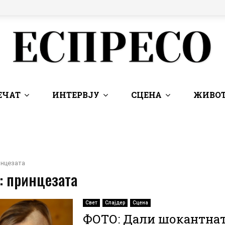
ЕЧАТ
ИНТЕРВЈУ
СЦЕНА
ЖИВОТ
инцезата
: принцезата
Свет
Слајдер
Сцена
ФОТО: Дали шокантна