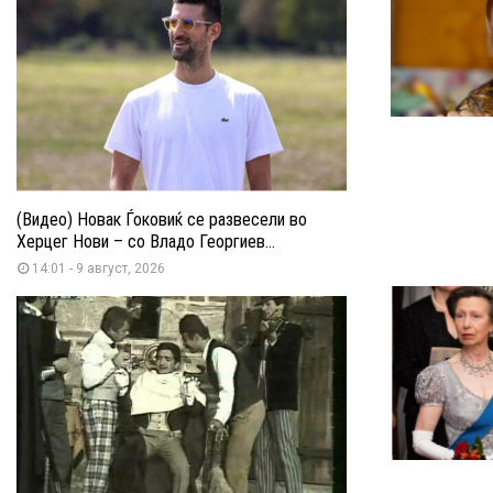
(Видео) Новак Ѓоковиќ се развесели во
Херцег Нови – со Владо Георгиев...
14:01 - 9 август, 2026