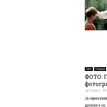
Свет
Слајдер
ФОТО: 
фотогр
од
Еспресо
Ја нарекуваа
денови е се,