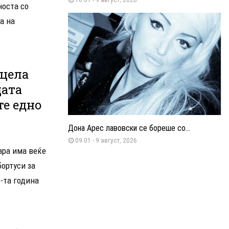
носта со
а на
 цела
цата
те едно
Дона Арес лавовски се бореше со...
09:01 - 9 август, 2026
ара има веќе
ортуси за
9-та година