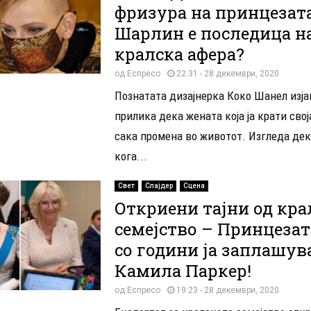
фризура на принцезат
Шарлин е последица н
кралска афера?
од
Еспресо
22:31 - 28 декември, 2020
Познатата дизајнерка Коко Шанел изја
прилика дека жената која ја крати свој
сака промена во животот. Изгледа дек
кога...
Свет
Слајдер
Сцена
Откриени тајни од кра
семејство – Принцезат
со години ја заплашув
Камила Паркер!
од
Еспресо
19:23 - 28 декември, 2020