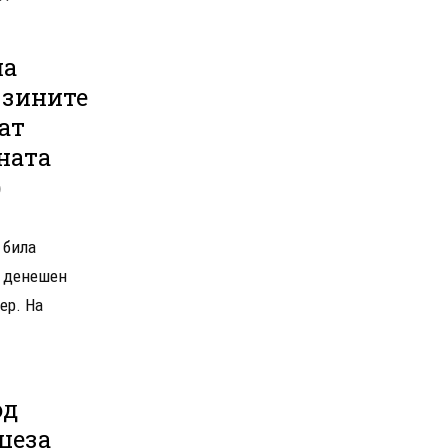
на
јзините
ат
ната
)
 била
а денешен
ер. На
од
цеза