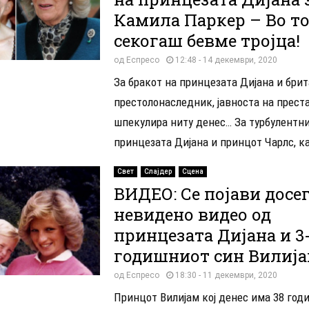
Камила Паркер – Во то
секогаш бевме тројца!
од
Еспресо
12:48 - 14 декември, 2020
За бракот на принцезата Дијана и бри
престолонаследник, јавноста на прест
шпекулира ниту денес… За турбулентни
принцезата Дијана и принцот Чарлс, ка
Свет
Слајдер
Сцена
ВИДЕО: Се појави досе
невидено видео од
принцезата Дијана и 3
годишниот син Вилиј
од
Еспресо
18:30 - 11 декември, 2020
Принцот Вилијам кој денес има 38 годи