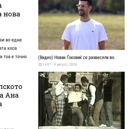
а
а нова
ви во една
ата коса
а тоа е точно
(Видео) Новак Ѓоковиќ се развесели во...
14:01 - 9 август, 2026
лското
а Ана
а