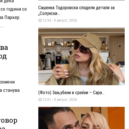
ри дека
Сашенка Тодоровска сподели детали за
 со години со
„Солунски...
ла Паркер.
12:53 - 9 август, 2026
..
ова
од
промени
а станува
(Фото) Заљубени и среќни – Сара...
12:01 - 9 август, 2026
говор
за