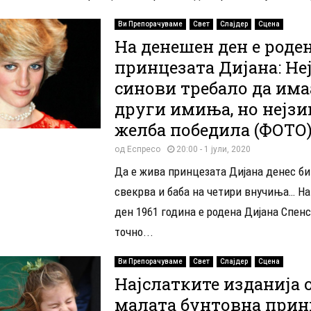
Ви Препорачуваме
Свет
Слајдер
Сцена
На денешен ден е роде
принцезата Дијана: Не
синови требало да има
други имиња, но нејзи
желба победила (ФОТО
од
Еспресо
20:00 - 1 јули, 2020
Да е жива принцезата Дијана денес би
свекрва и баба на четири внучиња… Н
ден 1961 година е родена Дијана Спенс
точно...
Ви Препорачуваме
Свет
Слајдер
Сцена
Најслатките изданија 
малата бунтовна прин