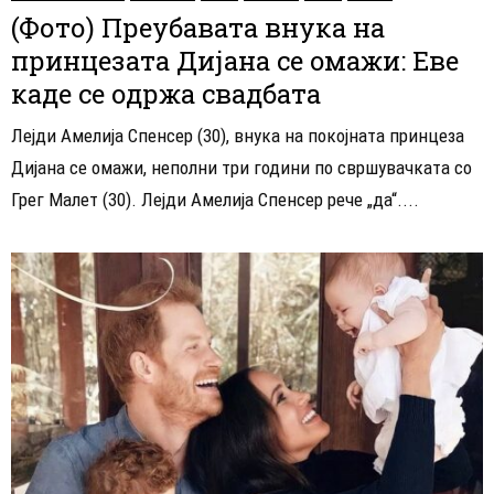
(Фото) Преубавата внука на
принцезата Дијана се oмажи: Еве
каде се одржа свадбата
Лејди Амелија Спенсер (30), внука на покојната принцеза
Дијана се омажи, неполни три години по свршувачката со
Грег Малет (30). Лејди Амелија Спенсер рече „да“....