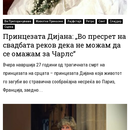
Ви Препорачуваме
Животни Приказни
Лајфстајл
Ретро
Свет
Слајдер
Сцена
Принцезата Дијана: „Во пресрет на
свадбата реков дека не можам да
се омажам за Чарлс“
Вчера навршија 27 години од трагичната смрт на
принцезата на срцата – принцезата Дијана која животот
го загуби во стравична сообраќајна несреќа во Париз,
Франција, заедно...