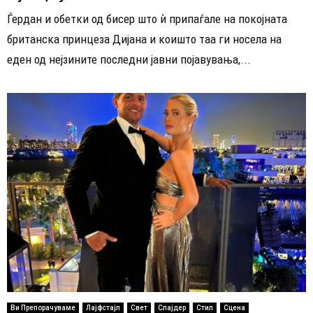
Ѓердан и обетки од бисер што ѝ припаѓале на покојната
британска принцеза Дијана и коишто таа ги носела на
еден од нејзините последни јавни појавувања,...
Ви Препорачуваме
Лајфстајл
Свет
Слајдер
Стил
Сцена