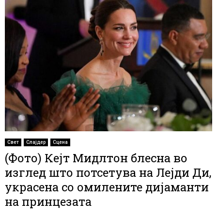
Свет
Слајдер
Сцена
(Фото) Кејт Мидлтон блесна во
изглед што потсетува на Лејди Ди,
украсена со омилените дијаманти
на принцезата