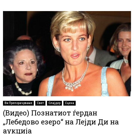
Ви Препорачуваме
Свет
Слајдер
Сцена
(Видео) Познатиот ѓердан
„Лебедово езеро“ на Лејди Ди на
аукција