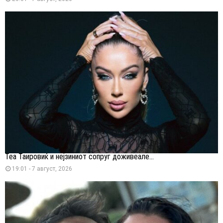
Теа Таировиќ и нејзиниот сопруг доживеале...
19:01 - 7 август, 2026