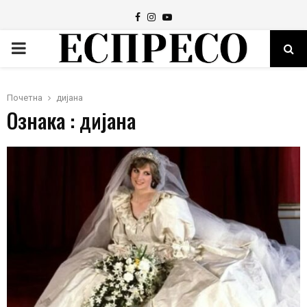
Facebook
Instagram
Youtube
PRIMARY
MENU
Почетна
дијана
Ознака : дијана