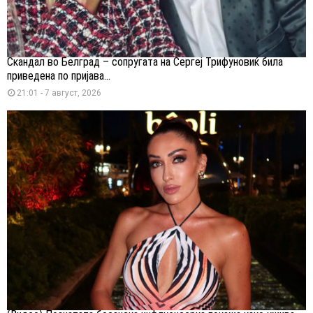
Скандал во Белград – сопругата на Сергеј Трифуновиќ била
приведена по пријава...
21:01 - 7 август, 2026