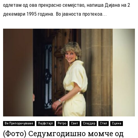
одлетам од ова прекрасно семејство, напиша Дијана на 2
декември 1995 година. Во јавноста протекоа...
Ви Препорачуваме
Лајфстајл
Ретро
Свет
Слајдер
Стил
Сцена
(Фото) Седумгодишно момче од