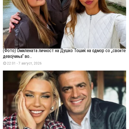
(Фото) Омилената личност на Душко Тошиќ на одмор со „своите
девојчиња“ во...
22:01 - 7 август, 2026