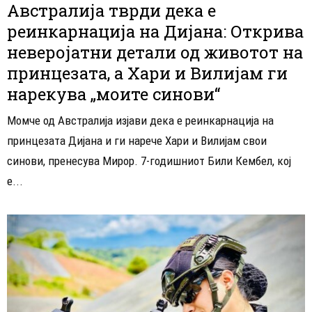
Австралија тврди дека е
реинкарнација на Дијана: Открива
неверојатни детали од животот на
принцезата, а Хари и Вилијам ги
нарекува „моите синови“
Момче од Австралија изјави дека е реинкарнација на
принцезата Дијана и ги нарече Хари и Вилијам свои
синови, пренесува Мирор. 7-годишниот Били Кембел, кој
е...