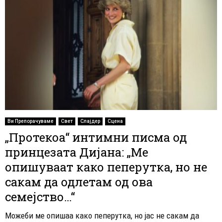
Ви Препорачуваме
Свет
Слајдер
Сцена
„Протекоа“ интимни писма од
принцезата Дијана: „Ме
опишуваат како пеперутка, но не
сакам да одлетам од ова
семејство…“
Можеби ме опишаа како пеперутка, но јас не сакам да