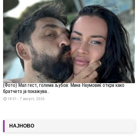
(Фото) Мал гест, голема љубов: Мина Наумовиќ откри како
братчето ја покажува...
18:01 - 7 август, 2026
НАЈНОВО