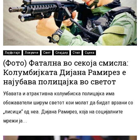
Лајфстајл
Локумче
Свет
Слајдер
Стил
Сцена
(Фото) Фатална во секоја смисла:
Колумбијката Дијана Рамирез е
најубава полицајка во светот
Убавата и атрактивна колумбиска полицајка има
обожаватели ширум светот кои молат да бидат врзани со
„лисици“ од неа. Дијана Рамирез, која на социјалните
мрежи ја...