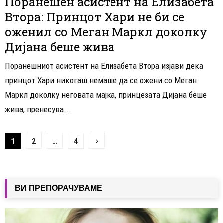
Поранешен асистент на Елизабета
Втора: Принцот Хари не би се
оженил со Меган Маркл доколку
Дијана беше жива
Поранешниот асистент на Елизабета Втора изјави дека
принцот Хари никогаш немаше да се ожени со Меган
Маркл доколку неговата мајка, принцезата Дијана беше
жива, пренесува...
Навигација
1
2
…
4
на
написи
ВИ ПРЕПОРАЧУВАМЕ