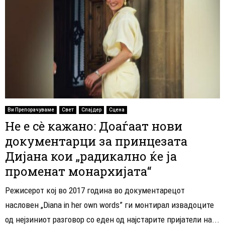
Ви Препорачуваме
Свет
Слајдер
Сцена
Не е сè кажано: Доаѓаат нови
документарци за принцезата
Дијана кои „радикално ќе ја
променат монархијата“
Режисерот кој во 2017 година во документарецот
насловен „Diana in her own words” ги монтирал извадоците
од нејзиниот разговор со еден од најстарите пријатели на...