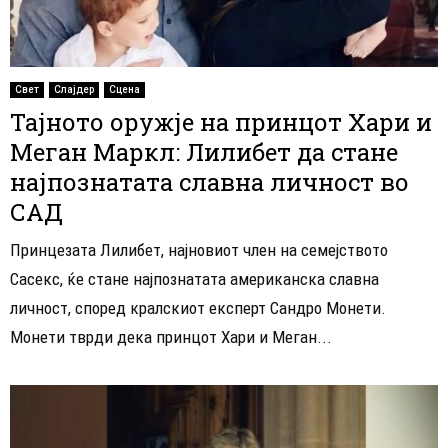
Свет
Слајдер
Сцена
Тајното оружје на принцот Хари и
Меган Маркл: Лилибет да стане
најпознатата славна личност во
САД
Принцезата Лилибет, најновиот член на семејството
Сасекс, ќе стане најпознатата американска славна
личност, според кралскиот експерт Сандро Монети.
Монети тврди дека принцот Хари и Меган...