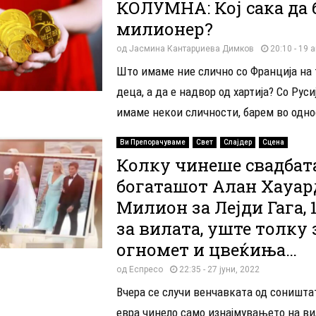
КОЛУМНА: Кој сака да 
милионер?
од
Јасмина Кантарџиева Димков
20:10 - 19 
Што имаме ние слично со Франција на
деца, а да е надвор од хартија? Со Руси
имаме некои сличности, барем во однос
Ви Препорачуваме
Свет
Слајдер
Сцена
Колку чинеше свадбат
богаташот Алан Хауар
Милион за Лејди Гага, 1
за вилата, уште толку 
огномет и цвеќиња…
од
Еспресо
22:35 - 27 јуни, 2022
Вчера се случи венчавката од соништат
евра чинело само изнајмувањето на ви