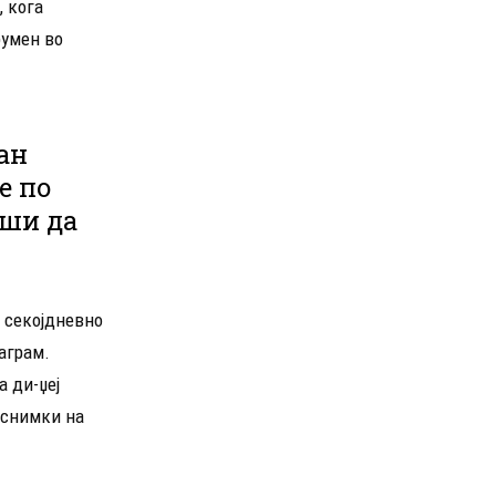
, кога
румен во
ан
е по
еши да
 секојдневно
аграм.
а ди-џеј
 снимки на