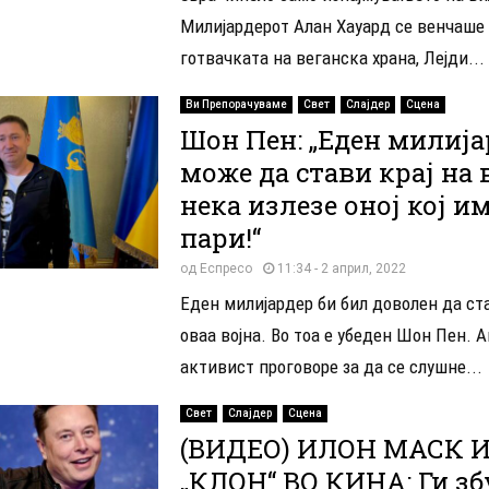
Милијардерот Алан Хауард се венчаше
готвачката на веганска храна, Лејди...
Ви Препорачуваме
Свет
Слајдер
Сцена
Шон Пен: „Еден милија
може да стави крај на 
нека излезе оној кој и
пари!“
од
Еспресо
11:34 - 2 април, 2022
Еден милијардер би бил доволен да ста
оваа војна. Во тоа е убеден Шон Пен. А
активист проговоре за да се слушне...
Свет
Слајдер
Сцена
(ВИДЕО) ИЛОН МАСК 
„КЛОН“ ВО КИНА: Ги з