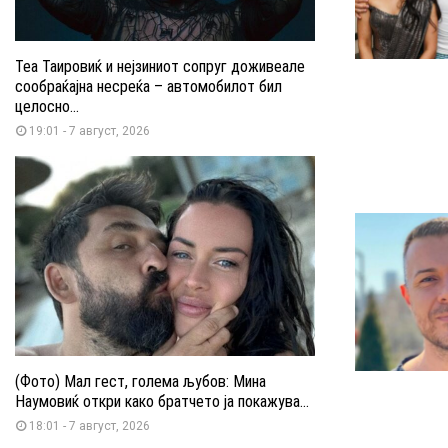
Теа Таировиќ и нејзиниот сопруг доживеале
сообраќајна несреќа – автомобилот бил
целосно...
19:01 - 7 август, 2026
(Фото) Мал гест, голема љубов: Мина
Наумовиќ откри како братчето ја покажува...
18:01 - 7 август, 2026