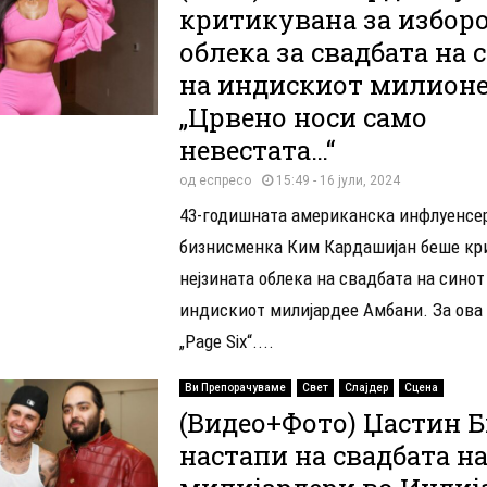
критикувана за изборо
облека за свадбата на 
на индискиот милионе
„Црвено носи само
невестата…“
од
еспресо
15:49 - 16 јули, 2024
43-годишната американска инфлуенсе
бизнисменка Ким Кардашијан беше кр
нејзината облека на свадбата на синот
индискиот милијардее Амбани. За ова
„Page Six“....
Ви Препорачуваме
Свет
Слајдер
Сцена
(Видео+Фото) Џастин Б
настапи на свадбата н