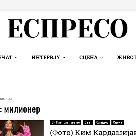
ЕЧАТ
ИНТЕРВЈУ
СЦЕНА
ЖИВОТ
лионер
: милионер
Ви Препорачуваме
Свет
Слајдер
Сцена
(Фото) Ким Кардашија