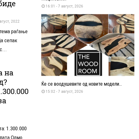
биде
16:01 - 7 август, 2026
август, 2022
 тема раѓање
ја сепак
...
а на
д?
Ќе се воодушевите од новите модели...
.300.000
15:02 - 7 август, 2026
за
а: 1.300.000
лата Олмо.