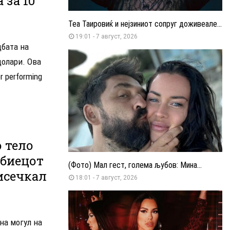
 за 10
Теа Таировиќ и нејзиниот сопруг доживеале...
19:01 - 7 август, 2026
дбата на
долари. Ова
r performing
 тело
Убиецот
(Фото) Мал гест, голема љубов: Мина...
 исечкал
18:01 - 7 август, 2026
на могул на