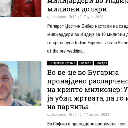
милијардери во Индија
милиони долари
од
еспресо
12:49 - 7 јули, 2024
Раперот Џастин Бибер настапи на сва
милијардери во Индија за 10 милиони 
го пренесува Indian Express. Justin Biebe
at the pre-wedding...
Ви Препорачуваме
Еспресо
Слајдер
Во ве-це во Бугарија
пронајдено распарчено
на крипто милионер: 
ја убил жртвата, па го
на парчиња
од
Еспресо
06:40 - 17 август, 2023
Во Софија е пронајдено распачено тело 