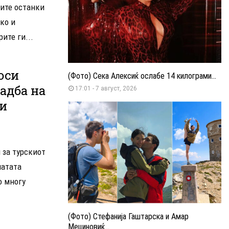
ните останки
ко и
ите ги...
оси
(Фото) Сека Алексиќ ослабе 14 килограми...
адба на
17:01 - 7 август, 2026
 и
 за турскиот
натата
о многу
(Фото) Стефанија Гаштарска и Амар
Мециновиќ...