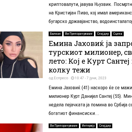
криптовалути, јавува Њузвик. Посмрт
на Кристијан Пиво, кој имал американс
бугарско државјанство, водоинсталатор
Балкан
Ви Препорачуваме
Слајдер
Сцена
Емина Јаховиќ ја запр
турскиот милионер, св
лето: Кој е Курт Сантеј
колку тежи
од
Еспресо
10:47 - 7 јуни, 2023
Емина Јаховиќ (41) наскоро ќе се мажи
милионер Курт Данијел Сантеј (55). Ми
недела пејачката ја помина во Србија с
богатиот финансиски...
Ви Препорачуваме
Интервју
Слајдер