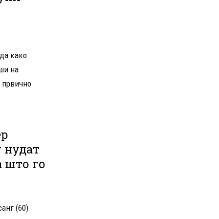
еда како
ши на
о првично
ер
у нудат
а што го
анг (60)