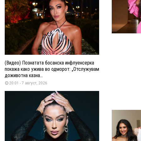
(Видео) Познатата босанска инфлуенсерка
покажа како ужива во одморот: „Отслужувам
доживотна казна...
20:01 - 7 август, 2026