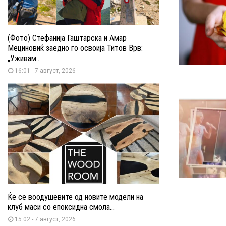
(Фото) Стефанија Гаштарска и Амар
Мециновиќ заедно го освоија Титов Врв:
„Уживам...
16:01 - 7 август, 2026
Ќе се воодушевите од новите модели на
клуб маси со епоксидна смола...
15:02 - 7 август, 2026