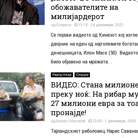
обожавателите на
милијардерот
од
Еспресо
15:15 - 24 декември, 2021
Се појави видеото од Кинезот кој изгл
двојник на еден од најголемите богата
денешницата, Илон Маск (50). Видеот
било објавено на мрежата...
Народ гледа
Слајдер
ВИДЕО: Стана милион
преку ноќ: На рибар м
27 милиони евра за то
пронајде!
од
Васко Спасоски
23:00 - 1 декември, 2020
Тајландскиот риболовец Нарис Саванас