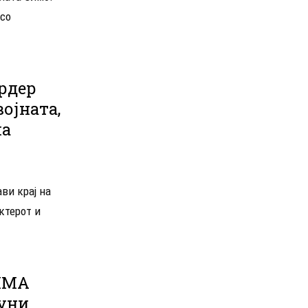
 со
рдер
војната,
ма
ви крај на
ктерот и
ИМА
буни