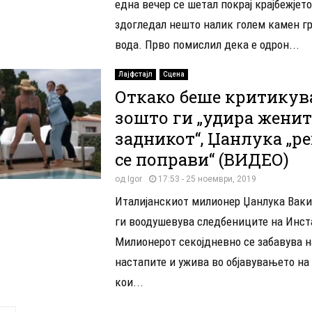
една вечер се шетал покрај крајбежјето
здогледал нешто налик голем камен г
вода. Прво помислил дека е одрон...
Лајфстајл
Сцена
Откако беше критикув
зошто ги „удира женит
задникот“, Џанлука „р
се поправи“ (ВИДЕО)
од
Igor
17:53 - 25 ноември, 2019
Италијанскиот милионер Џанлука Ваки
ги воодушевува следбениците на Инст
Милионерот секојдневно се забавува н
настапите и ужива во објавувањето на
кои...