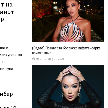
т на
синот
р:
рка и
(Видео) Познатата босанска инфлуенсерка
покажа како...
итикувана за
20:01 - 7 август, 2026
 на
 пишува
ибер
а