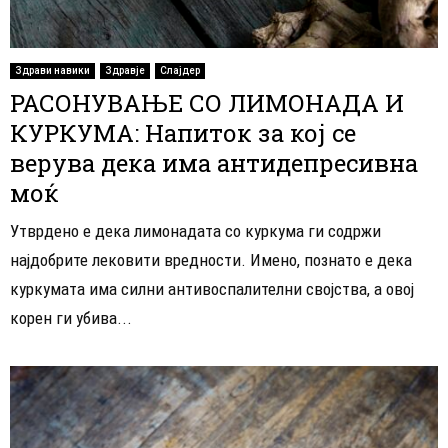
Здрави навики
Здравје
Слајдер
РАСОНУВАЊЕ СО ЛИМОНАДА И
КУРКУМА: Напиток за кој се
верува дека има антидепресивна
моќ
Утврдено е дека лимонадата со куркума ги содржи
најдобрите лековити вредности. Имено, познато е дека
куркумата има силни антивоспалителни својства, а овој
корен ги убива...