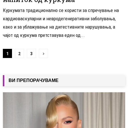
Куркумата традиционално се користи за спречување на
кардиоваскуларни и невродегенеративни заболувања,
како и за ублажување на дигестивните нарушувања, а
чaјот од куркума претставува еден од...
Навигација
1
2
3
на
написи
ВИ ПРЕПОРАЧУВАМЕ