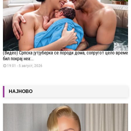
(Видео) Српска јутјуберка се породи дома, сопругот цело време
бил покрај неа:...
19:01 - 5 август, 2026
НАЈНОВО