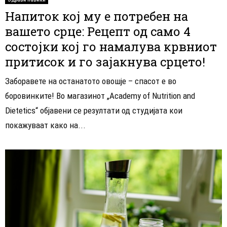
Напиток кој му е потребен на
вашето срце: Рецепт од само 4
состојки кој го намалува крвниот
притисок и го зајакнува срцето!
Заборавете на останатото овошје – спасот е во
боровинките! Во магазинот „Academy of Nutrition and
Dietetics“ објавени се резултати од студијата кои
покажуваат како на...