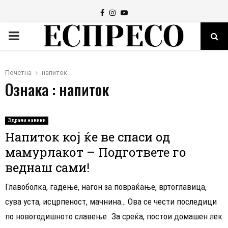
Facebook
Instagram
Youtube
PRIMARY
MENU
Почетна
напиток
Ознака : напиток
Здрави навики
Напиток кој ќе ве спаси од
мамурлакот – Подгответе го
веднаш сами!
Главоболка, гадење, нагон за повраќање, вртоглавица,
сува уста, исцрпеност, мачнина… Ова се чести последици
по новогодишното славење. За среќа, постои домашен лек