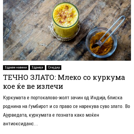
Здрави навики
Здравје
Слајдер
ТЕЧНО ЗЛАТО: Млеко со куркума
кое ќе ве излечи
Куркумата е портокалово-жолт зачин од Индија, блиска
роднина на ѓумбирот и со право се нарекува суво злато. Во
Ајурведата, куркумата е позната како моќен
антиоксиданс...