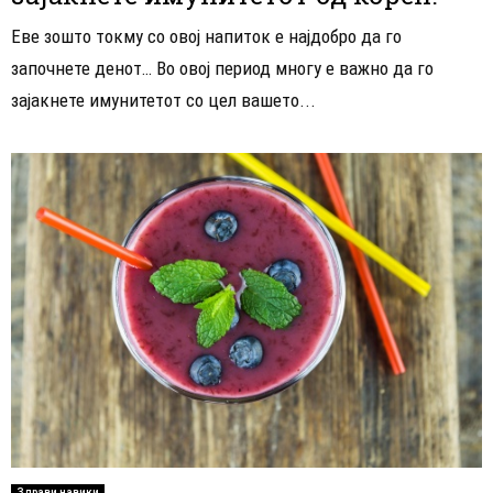
Еве зошто токму со овој напиток е најдобро да го
започнете денот… Во овој период многу е важно да го
зајакнете имунитетот со цел вашето...
Здрави навики