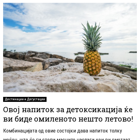
Дестинации и Дегустации
Овој напиток за детоксикација ќе
ви биде омиленото нешто летово!
Комбинацијата од овие состојки дава напиток толку
моќен, што ќе ги стопи масните наслаги кои ви сметаат.