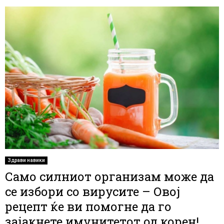
Здрави навики
Само силниот организам може да
се избори со вирусите – Овој
рецепт ќе ви помогне да го
зајакнете имунитетот од корен!