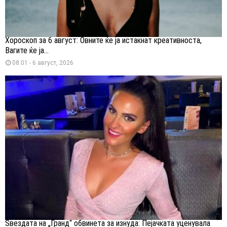
Хороскоп за 6 август: Овните ќе ја истакнат креативноста,
Вагите ќе ја...
08:01 - 6 август, 2026
Ѕвездата на „Гранд“ обвинета за изнуда: Пејачката уценувала