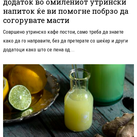
додаток во омилениот утрински
напиток ќе ви помогне побрзо да
согорувате масти
Совршено утринско кафе постои, само треба да знаете
како да го направите, без да претерате со шеќер и други
додатоци како што се пена од...