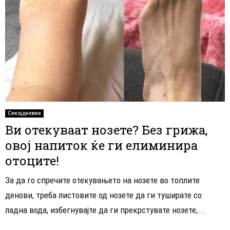
Секојдневие
Ви отекуваат нозете? Без грижа,
овој напиток ќе ги елиминира
отоците!
За да го спречите отекувањето на нозете во топлите
денови, треба листовите од нозете да ги туширате со
ладна вода, избегнувајте да ги прекрстувате нозете,...