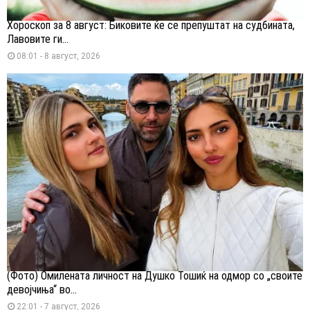
Хороскоп за 8 август: Биковите ќе се препуштат на судбината,
Лавовите ги...
08:01 - 8 август, 2026
(Фото) Омилената личност на Душко Тошиќ на одмор со „своите
девојчиња“ во...
22:01 - 7 август, 2026