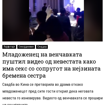
Лајфстајл
Секојдневие
Слајдер
Младоженец на венчавката
пуштил видео од невестата како
има секс со сопругот на нејзината
бремена сестра
Свадба во Кина се претворила во драма откако
младоженецот пред сите гости открил дека неговата
невеста го изневерува. Видеото од венчавката се прошири
на социјалните...