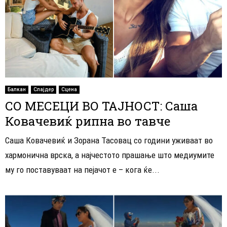
Балкан
Слајдер
Сцена
СО МЕСЕЦИ ВО ТАЈНОСТ: Саша
Ковачевиќ рипна во тавче
Саша Ковачевиќ и Зорана Тасовац со години уживаат во
хармонична врска, а најчестото прашање што медиумите
му го поставуваат на пејачoт е – кога ќе...