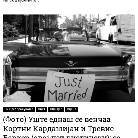
Ви Препорачуваме
Свет
Слајдер
Сцена
(Фото) Уште еднаш се венчаа
Кортни Кардашијан и Тревис
Баркер (овој пат вистински); се