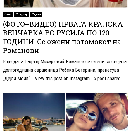
Свет
Слајдер
Сцена
(ФОТО+ВИДЕО) ПРВАТА КРАЛСКА
ВЕНЧАВКА ВО РУСИЈА ПО 120
ГОДИНИ: Се ожени потомокот на
Романови
Војводата Георгиј Михајловиќ Романов се ожени со својата
долгогодишна свршеница Ребека Бетарини, пренесува
„Дејли Меил“. View this post on Instagram A post shared...