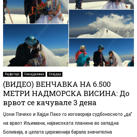
Лајфстајл
Секојдневие
Слајдер
(ВИДЕО) ВЕНЧАВКА НА 6.500
МЕТРИ НАДМОРСКА ВИСИНА: До
врвот се качувале 3 дена
Џони Пачеко и Хајди Пако го изговорија судбоносното „да“
на врвот Иљимани, највисоката планина во западна
Боливија, а целата церемонија барала значителна