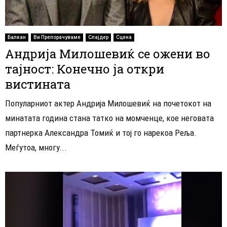
Балкан
Ви Препорачуваме
Слајдер
Сцена
Андрија Милошевиќ се ожени во
тајност: Конечно ја откри
вистината
Популарниот актер Андрија Милошевиќ на почетокот на
минатата година стана татко на момченце, кое неговата
партнерка Александра Томиќ и тој го нарекоа Реља.
Меѓутоа, многу...