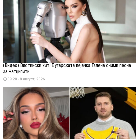
(Видео) Вистински хит! Бугарската пејачка Галена сними песна
за Чатџипити
09:20 - 8 август, 2026