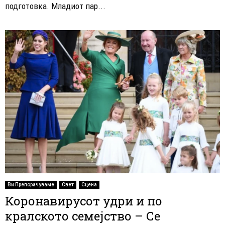
подготовка. Младиот пар...
Ви Препорачуваме
Свет
Сцена
Коронавирусот удри и по
кралското семејство – Се