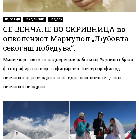
Лајфстајл
Секојдневие
Слајдер
СЕ ВЕНЧАЛЕ ВО СКРИВНИЦА во
опколениот Мариупол „Љубовта
секогаш победува“:
Министерството за надворешни работи на Украина објави
фотографија на својот официјален Твитер профил од
венчавка која се одржала во едно засолниште. „Оваа
венчавка се одржа...