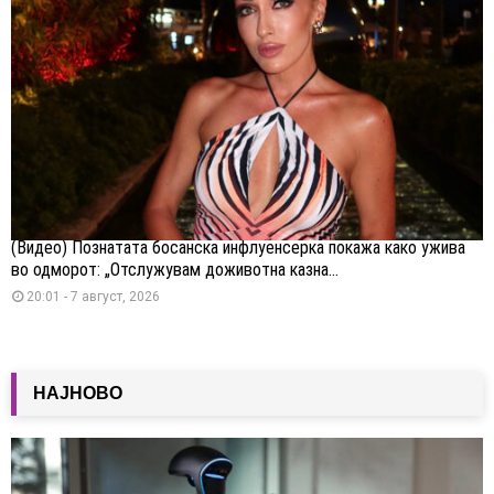
(Видео) Познатата босанска инфлуенсерка покажа како ужива
во одморот: „Отслужувам доживотна казна...
20:01 - 7 август, 2026
НАЈНОВО