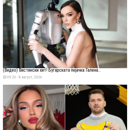
(Видео) Вистински хит! Бугарската пејачка Галена...
09:20 - 8 август, 2026