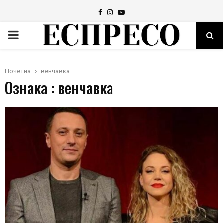
Facebook
Instagram
Youtube
PRIMARY
MENU
Почетна
венчавка
Ознака : венчавка