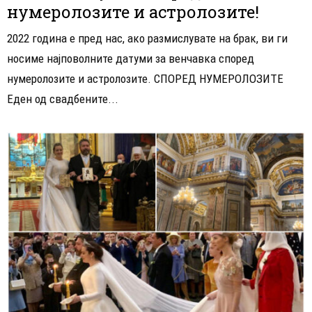
нумеролозите и астролозите!
2022 година е пред нас, ако размислувате на брак, ви ги
носиме најповолните датуми за венчавка според
нумеролозите и астролозите. СПОРЕД НУМЕРОЛОЗИТЕ
Еден од свадбените...