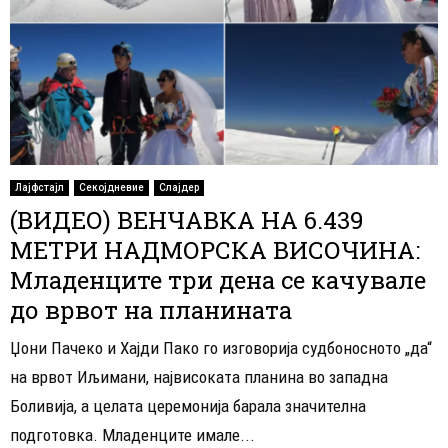
Лајфстајл
Секојдневие
Слајдер
(ВИДЕО) ВЕНЧАВКА НА 6.439
МЕТРИ НАДМОРСКА ВИСОЧИНА:
Младенците три дена се качувале
до врвот на планината
Џони Пачеко и Хајди Пако го изговорија судбоносното „да“
на врвот Иљимани, највисоката планина во западна
Боливија, а целата церемонија барала значителна
подготовка. Младенците имале...