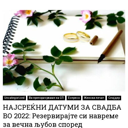
Uncategorized
Ви препорачуваме на СП
Еспресо
Женски печат
Слајдер
НАЈСРЕЌНИ ДАТУМИ ЗА СВАДБА
ВО 2022: Резервирајте си навреме
за вечна љубов според