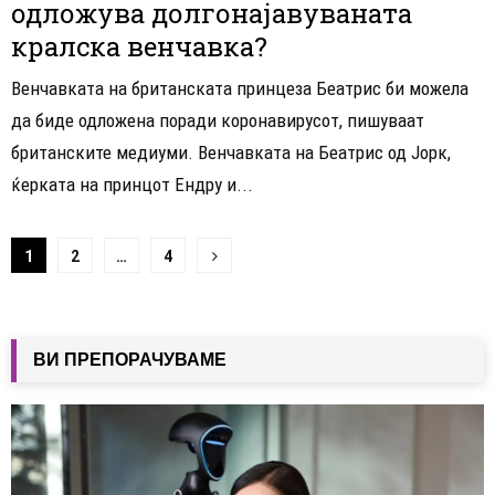
одложува долгонајавуваната
кралска венчавка?
Венчавката на британската принцеза Беатрис би можела
да биде одложена поради коронавирусот, пишуваат
британските медиуми. Венчавката на Беатрис од Јорк,
ќерката на принцот Ендру и...
Навигација
1
2
…
4
на
написи
ВИ ПРЕПОРАЧУВАМЕ