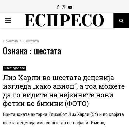
Facebook
Instagram
Youtube
PRIMARY
MENU
Почетна
шестата
Ознака : шестата
Uncategorized
Лиз Харли во шестата деценија
изгледа „како авион“, а тоа можете
да го видите на нејзините нови
фотки во бикини (ФОТО)
Британската актерка Елизабет Лиз Харли (54) и во својата
шеста деценија има со што да се пофали. Имено,