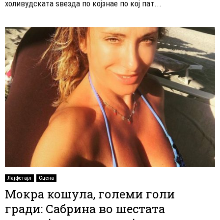
холивудската ѕвезда по којзнае по кој пат...
Лајфстајл
Сцена
Мокра кошула, големи голи
гради: Сабрина во шестата