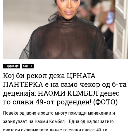
Лајфстајл
Сцена
Кој би рекол дека ЦРНАТА
ПАНТЕРКА е на само чекор од 6-та
деценија: НАОМИ КЕМБЕЛ денес
го слави 49-от роденден! (ФОТО)
Повеќе од јасно е зошто многу помлади манекенки и
завидуваат на Наоми Кембел.. Една од најпознатите
светски супермодели денес го слави својот 49-ти