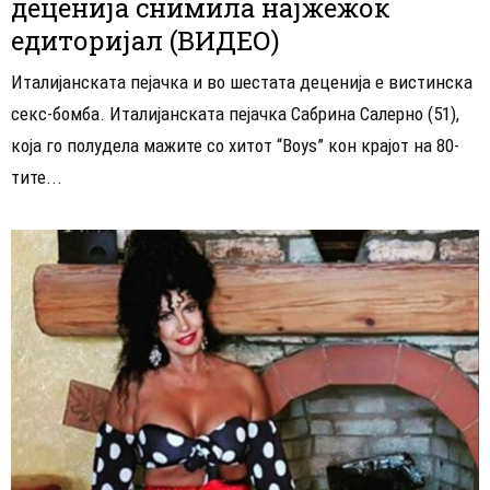
деценија снимила најжежок
едиторијал (ВИДЕО)
Италијанската пејачка и во шестата деценија е вистинска
секс-бомба. Италијанската пејачка Сабрина Салерно (51),
која го полудела мажите со хитот “Boys” кон крајот на 80-
тите...