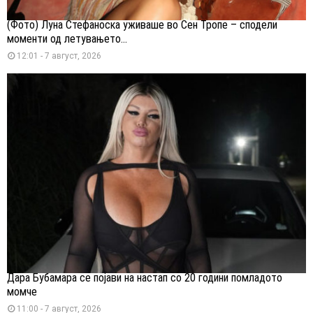
(Фото) Луна Стефаноска уживаше во Сен Тропе – сподели
моменти од летувањето...
12:01 - 7 август, 2026
Дара Бубамара се појави на настап со 20 години помладото
момче
11:00 - 7 август, 2026