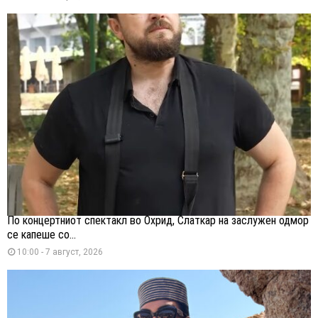
По концертниот спектакл во Охрид, Слаткар на заслужен одмор
се капеше со...
10:00 - 7 август, 2026