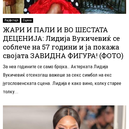
Лајфстајл
Сцена
ЖАРИ И ПАЛИ И ВО ШЕСТАТА
ДЕЦЕНИЈА: Лидија Вукичевиќ се
соблече на 57 години и ја покажа
својата ЗАВИДНА ФИГУРА! (ФОТО)
За неа годините се само бројка… Актерката Лидија
Вукичевиќ отсекогаш важеше за секс симбол на екс
југословенската сцена. Лидија е како вино, колку старее
толку...