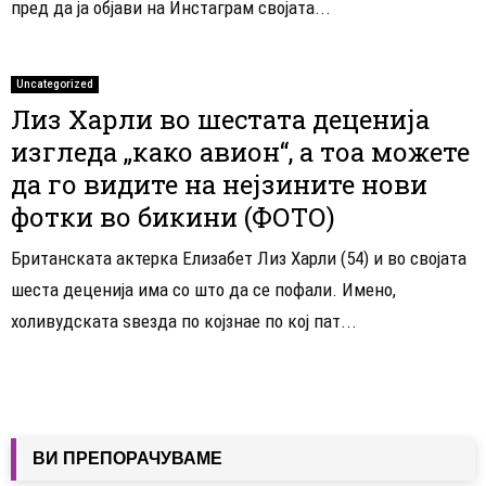
пред да ја објави на Инстаграм својата...
Uncategorized
Лиз Харли во шестата деценија
изгледа „како авион“, а тоа можете
да го видите на нејзините нови
фотки во бикини (ФОТО)
Британската актерка Елизабет Лиз Харли (54) и во својата
шеста деценија има со што да се пофали. Имено,
холивудската ѕвезда по којзнае по кој пат...
ВИ ПРЕПОРАЧУВАМЕ