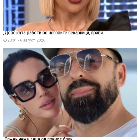
„Девојката работи во неговите пекарници, прави...
20:01 - 6 август, 2026
„Огњен нема деца од првиот брак,...