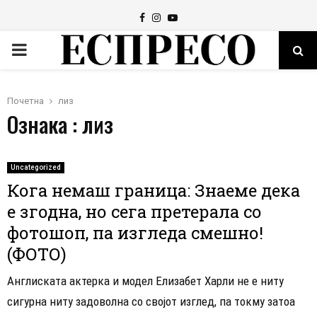
Facebook
Instagram
Youtube
PRIMARY
MENU
Почетна
лиз
Ознака : лиз
Uncategorized
Кога немаш граница: Знаеме дека
е згодна, но сега претерала со
фотошоп, па изгледа смешно!
(ФОТО)
Англиската актерка и модел Елизабет Харли не е ниту
сигурна ниту задоволна со својот изглед, па токму затоа