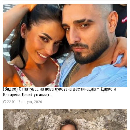
(Видео) Отпатуваа на нова луксузна дестинација – Дарко и
Катарина Лазиќ уживаат...
22:01 - 6 август, 2026