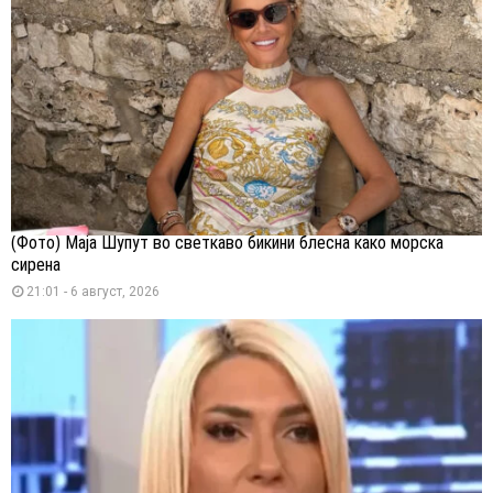
(Фото) Маја Шупут во светкаво бикини блесна како морска
сирена
21:01 - 6 август, 2026