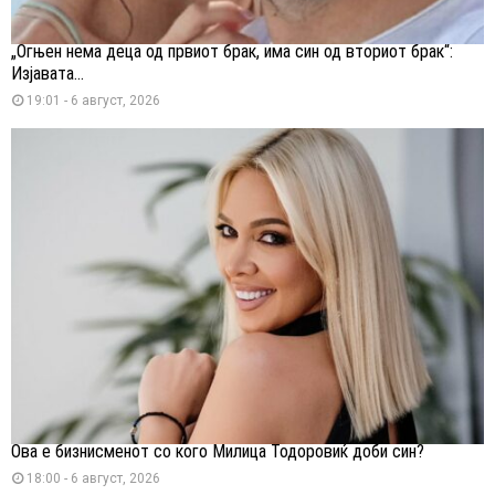
„Огњен нема деца од првиот брак, има син од вториот брак“:
Изјавата...
19:01 - 6 август, 2026
Ова е бизнисменот со кого Милица Тодоровиќ доби син?
18:00 - 6 август, 2026