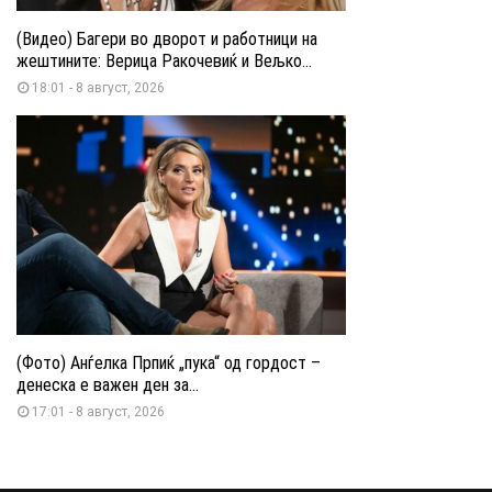
(Видео) Багери во дворот и работници на
жештините: Верица Ракочевиќ и Вељко...
18:01 - 8 август, 2026
(Фото) Анѓелка Прпиќ „пука“ од гордост –
денеска е важен ден за...
17:01 - 8 август, 2026