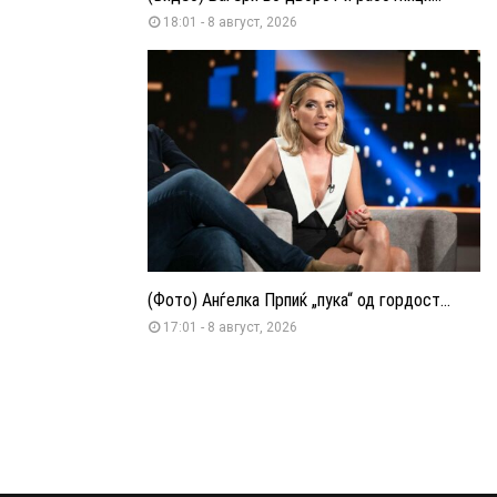
18:01 - 8 август, 2026
(Фото) Анѓелка Прпиќ „пука“ од гордост...
17:01 - 8 август, 2026