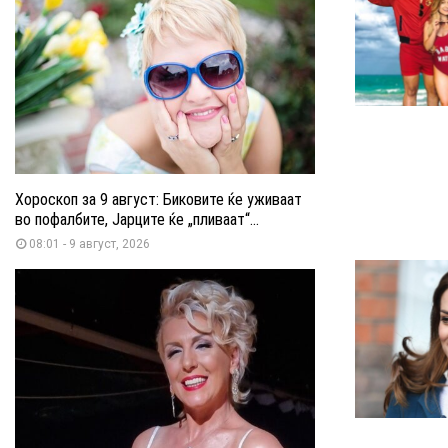
Хороскоп за 9 август: Биковите ќе уживаат
во пофалбите, Јарците ќе „пливаат“...
08:01 - 9 август, 2026