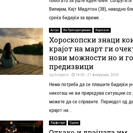
побогато за уште еден член. Сопругата
Вилијам, Кејт Мидлтон (38), наводно бл
среќа бидејќи за време...
Астро
Ви Препорачуваме
Хороскоп
Хороскопски знаци ко
крајот на март ги оче
нови можности но и г
предизвици
од
Еспресо
18:00 - 27 февруари, 2020
Нема потреба да се плашите бидејќи у
никогаш не ви приредува ситуации со 
можете да се справите. Периодот од д
крајот на...
Лајфстајл
Сцена
Откако и двајцата им