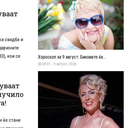
уваат
ка свадба и
јајчените
3), кои се
Хороскоп за 9 август: Биковите ќе...
08:01 - 9 август, 2026
куваат
случило
а!
и ќе стане