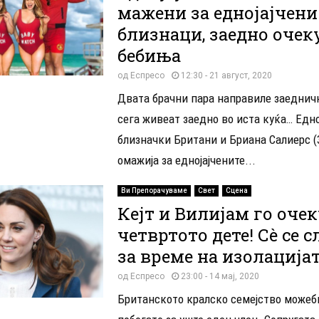
мажени за еднојајчени
близнаци, заедно очек
бебиња
од
Еспресо
12:30 - 21 август, 2020
Двата брачни пара направиле заеднич
сега живеат заедно во иста куќа… Едно
близначки Британи и Бриана Салиерс (3
омажија за еднојајчените...
Ви Препорачуваме
Свет
Сцена
Кејт и Вилијам го оче
четвртото дете! Сè се 
за време на изолацијат
од
Еспресо
23:00 - 14 мај, 2020
Британското кралско семејство можеб