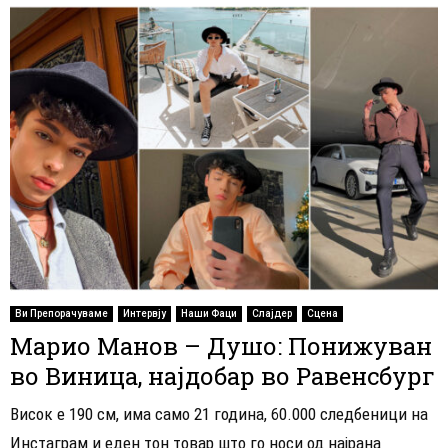
Ви Препорачуваме
Интервју
Наши Фаци
Слајдер
Сцена
Марио Манов – Душо: Понижуван
во Виница, најдобар во Равенсбург
Висок е 190 см, има само 21 година, 60.000 следбеници на
Инстаграм и еден тон товар што го носи од најрана