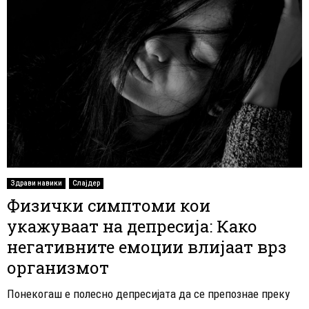
Здрави навики
Слајдер
Физички симптоми кои
укажуваат на депресија: Како
негативните емоции влијаат врз
организмот
Понекогаш е полесно депресијата да се препознае преку