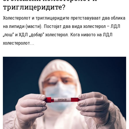
триглицеридите?
Холестеролот и триглицеридите претставуваат два облика
на липиди (масти). Постојат два вида холестерол – ЛДЛ
„лош“ и ХДЛ „добар“ холестерол. Кога нивото на ЛДЛ
холестеролот...