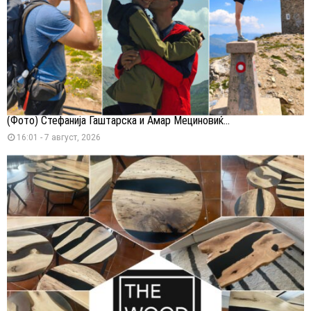
(Фото) Стефанија Гаштарска и Амар Мециновиќ...
16:01 - 7 август, 2026