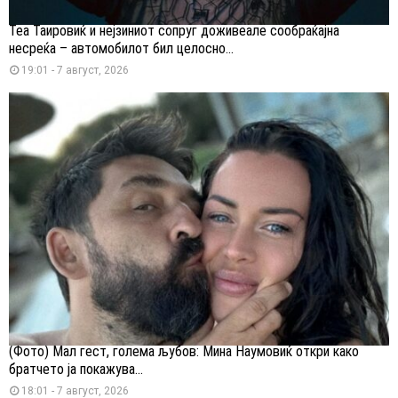
Теа Таировиќ и нејзиниот сопруг доживеале сообраќајна
несреќа – автомобилот бил целосно...
19:01 - 7 август, 2026
(Фото) Мал гест, голема љубов: Мина Наумовиќ откри како
братчето ја покажува...
18:01 - 7 август, 2026