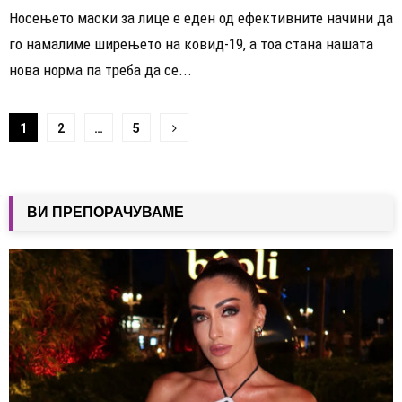
Носењето маски за лице е еден од ефективните начини да
го намалиме ширењето на ковид-19, а тоа стана нашата
нова норма па треба да се...
Навигација
1
2
…
5
на
написи
ВИ ПРЕПОРАЧУВАМЕ