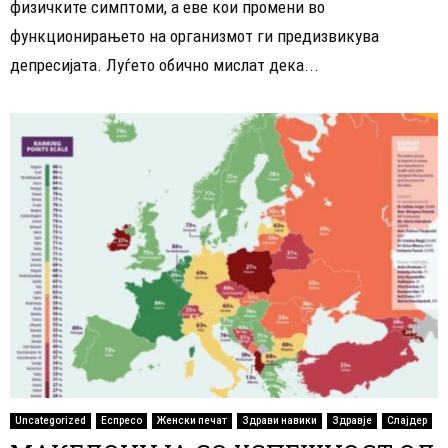
физичките симптоми, а еве кои промени во
функционирањето на организмот ги предизвикува
депресијата. Луѓето обично мислат дека...
Uncategorized
Еспресо
Женски печат
Здрави навики
Здравје
Слајдер