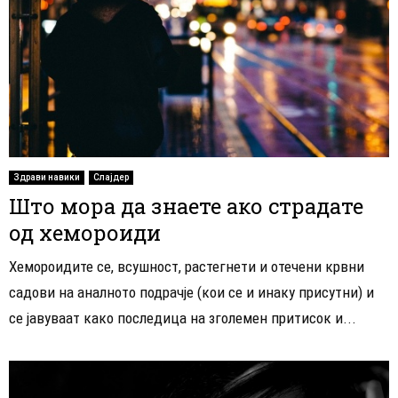
Здрави навики
Слајдер
Што мора да знаете ако страдате
од хемороиди
Хемороидите се, всушност, растегнети и отечени крвни
садови на аналното подрачје (кои се и инаку присутни) и
се јавуваат како последица на зголемен притисок и...