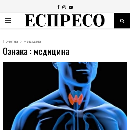
Facebook
Instagram
Youtube
PRIMARY
MENU
Почетна
медицина
Ознака : медицина