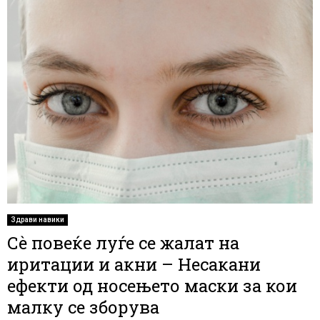
Здрави навики
Сѐ повеќе луѓе се жалат на
иритации и акни – Несакани
ефекти од носењето маски за кои
малку се зборува