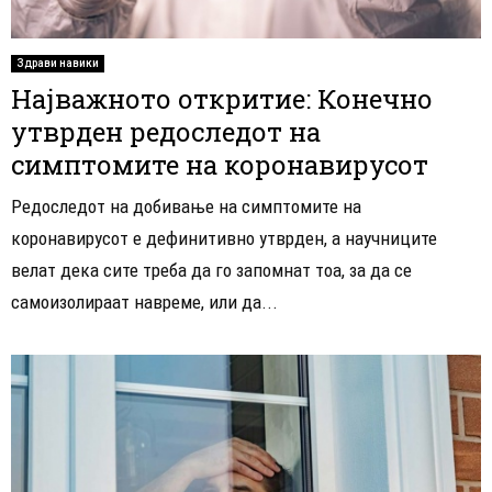
Здрави навики
Најважното откритие: Конечно
утврден редоследот на
симптомите на коронавирусот
Редоследот на добивање на симптомите на
коронавирусот е дефинитивно утврден, а научниците
велат дека сите треба да го запомнат тоа, за да се
самоизолираат навреме, или да...