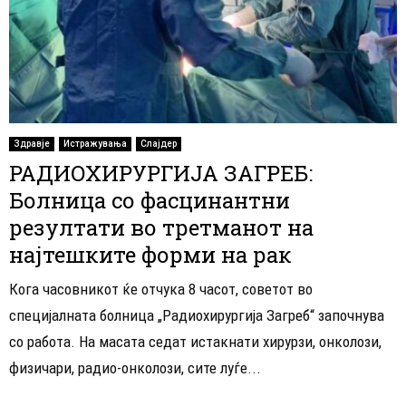
Здравје
Истражувања
Слајдер
РАДИОХИРУРГИЈА ЗАГРЕБ:
Болница со фасцинантни
резултати во третманот на
најтешките форми на рак
Кога часовникот ќе отчука 8 часот, советот во
специјалната болница „Радиохирургија Загреб“ започнува
со работа. На масата седат истакнати хирурзи, онколози,
физичари, радио-онколози, сите луѓе...