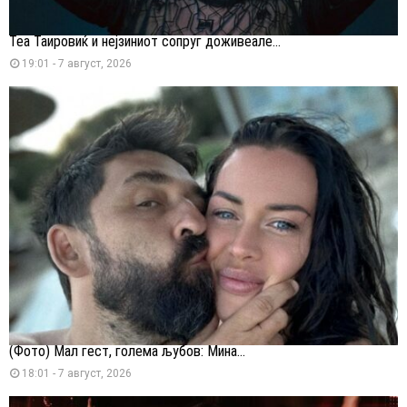
Теа Таировиќ и нејзиниот сопруг доживеале...
19:01 - 7 август, 2026
(Фото) Мал гест, голема љубов: Мина...
18:01 - 7 август, 2026