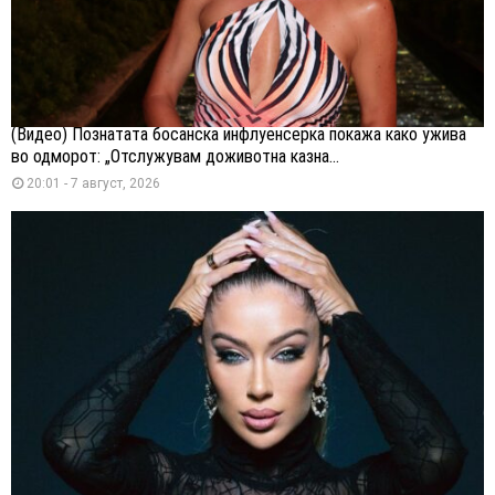
(Видео) Познатата босанска инфлуенсерка покажа како ужива
во одморот: „Отслужувам доживотна казна...
20:01 - 7 август, 2026