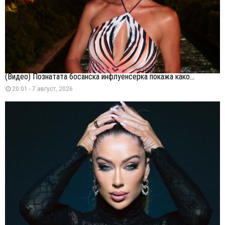
(Видео) Познатата босанска инфлуенсерка покажа како...
20:01 - 7 август, 2026