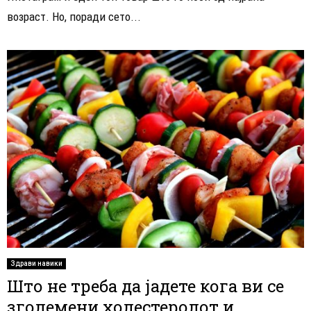
возраст. Но, поради сето...
Здрави навики
Што не треба да јадете кога ви се
зголемени холестеролот и