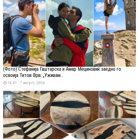
(Фото) Стефанија Гаштарска и Амар Мециновиќ заедно го
освоија Титов Врв: „Уживам...
16:01 - 7 август, 2026