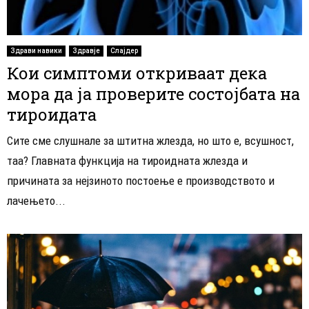
Здрави навики
Здравје
Слајдер
Кои симптоми откриваат дека
мора да ја проверите состојбата на
тироидата
Сите сме слушнале за штитна жлезда, но што е, всушност,
таа? Главната функција на тироидната жлезда и
причината за нејзиното постоење е производството и
лачењето...